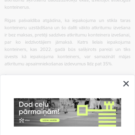
konteinerus.
Rīgas pašvaldība atgādina, ka iepakojuma un stikla taras
konteineru uzstādīšana un šo dalīti vākto atkritumu izvešana
ir bez maksas, pretēji sadzīves atkritumu konteinera izvešanai,
par ko iedzīvotājiem jāmaksā. Katrs lielais iepakojuma
konteiners, kas 2022. gadā būs sašķirots pareizi un tiks
izvests kā iepakojuma konteiners, var samazināt mājas
atkritumu apsaimniekošanas izdevumus līdz pat 35%.
Šķirojot vieglo iepakojumu un stikla taru, kopumā rīdzinieki
2021. gadā ir ietaupījuši 9,5 miljonus eiro - tā ir nauda, ko
iedzīvotāji būtu samaksājuši, ja šķirotie atkritumi būtu izvesti
un apsaimniekoti kā sadzīves atkritumi. Salīdzinājumā ar
iepriekšējo gadu, papildus ir ietaupīti 1,5 miljoni eiro.
Rīgas pašvaldība un trīs atkritumu apsaimniekošanas
uzņēmumi iedzīvotāju ērtībām pirmo reizi Latvijā kopīgi
izveidojuši vienotu ceļvedi, kas palīdzēs vieglāk orientēties