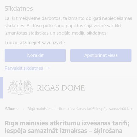
Pāriet uz lapas saturu
Sīkdatnes
Spied
lai meklētu
Enter
Lai šī tīmekļvietne darbotos, tā izmanto obligāti nepieciešamās
sīkdatnes. Ar Jūsu piekrišanu papildus šajā vietnē var tikt
izmantotas statistikas un sociālo mediju sīkdatnes.
Lūdzu, atzīmējiet savu izvēli:
Noraidīt
Apstiprināt visas
Pārvaldīt sīkdatnes
Sākums
Rīgā mainīsies atkritumu izvešanas tarifi; iespēja samazināt izmak
Rīgā mainīsies atkritumu izvešanas tarifi;
iespēja samazināt izmaksas – šķirošana