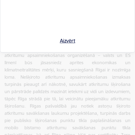
atkritumu šķirošanā, tādējādi veicinot rīdzinieku aktīvāku
iesaistīšanos atkritumu dalītās vākšanas procesā, kā arī
palīdzot samazināt izmaksas par nešķiroto atkritumu
apsaimniekošanu. Ceļvedis pieejams un lejuplādējams Rīgas
pašvaldības oficiālajā tīmekļvietnē .
Aizvērt
Jau tuvāko gadu laikā Latvijā stāsies spēkā virkne izmaiņu
atkritumu apsaimniekošanas organizēšanā – valsts un ES
līmenī būs jāsasniedz aprites ekonomikas un
klimatneitralitātes mērķi, kuru sasniegšanā Rīgai ir nozīmīga
loma. Nešķiroto atkritumu apsaimniekošanas izmaksas
turpinās pieaugt arī nākotnē, savukārt atkritumu šķirošana
un pārstrāde palīdzēs mazināt ietekmi uz vidi un izdevumiem,
tāpēc Rīga strādā pie tā, lai veicinātu pieejamāku atkritumu
šķirošanu. Rīgas pašvaldībā jau notiek astoņu šķiroto
atkritumu savākšanas laukumu projektēšana, turpinās darbs
pie publisko šķirošanas punktu tīkla paplašināšanas un
mobilo bīstamo atkritumu savākšanas punktu tīkla
pārskatīšanas, kā arī Rīga plāno kļūt par sertificētu Zero