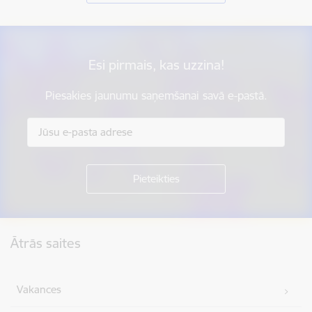
Esi pirmais, kas uzzina!
Piesakies jaunumu saņemšanai savā e-pastā.
Kājene
Ātrās saites
Vakances