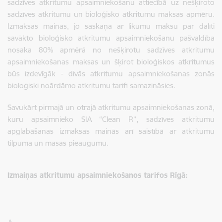
sadzīves atkritumu apsaimniekošanu attiecībā uz nešķiroto
sadzīves atkritumu un bioloģisko atkritumu maksas apmēru.
Izmaksas mainās, jo saskaņā ar likumu maksu par dalīti
savākto bioloģisko atkritumu apsaimniekošanu pašvaldība
nosaka 80% apmērā no nešķirotu sadzīves atkritumu
apsaimniekošanas maksas un šķirot bioloģiskos atkritumus
būs izdevīgāk - divās atkritumu apsaimniekošanas zonās
bioloģiski noārdāmo atkritumu tarifi samazināsies.
Savukārt pirmajā un otrajā atkritumu apsaimniekošanas zonā,
kuru apsaimnieko SIA “Clean R”, sadzīves atkritumu
apglabāšanas izmaksas mainās arī saistībā ar atkritumu
tilpuma un masas pieaugumu.
Izmaiņas atkritumu apsaimniekošanos tarifos Rīgā: