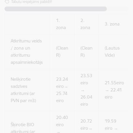
Tabulu iespējams pabīdīt!
1.
2.
3. zona
zona
zona
Atkritumu veids
/ zona un
(Clean
(Clean
(Lautus
atkritumu
R)
R)
Vide)
apsaimniekotājs
23.53
Nešķirotie
23.24
eiro
21.55eiro
sadzīves
eiro→
→
→ 22.41
atkritumi (ar
25.74
26.04
eiro
PVN par m3)
eiro
eiro
20.40
20.72
19.59
Šķirotie BIO
eiro
eiro→
eiro →
atkritumi (ar
→