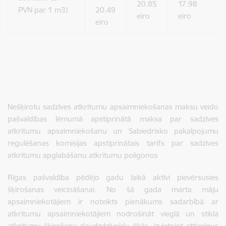
20.85
17.98
PVN par 1 m3)
20.49
eiro
eiro
eiro
Nešķirotu sadzīves atkritumu apsaimniekošanas maksu veido
pašvaldības lēmumā apstiprinātā maksa par sadzīves
atkritumu apsaimniekošanu un Sabiedrisko pakalpojumu
regulēšanas komisijas apstiprinātais tarifs par sadzīves
atkritumu apglabāšanu atkritumu poligonos
Rīgas pašvaldība pēdējo gadu laikā aktīvi pievērsusies
šķirošanas veicināšanai. No šā gada marta māju
apsaimniekotājiem ir noteikts pienākums sadarbībā ar
atkritumu apsaimniekotājiem nodrošināt vieglā un stikla
atkritumu šķirošanu daudzdzīvokļu ēkās, izvietojot attiecīgus