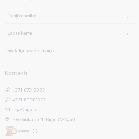
Piekļūstamība
Lapas karte
Sīkdatņu izvēles maiņa
Kontakti
+371 67012222
+371 80001201
E-pasts:
riga@riga.lv
Rātslaukums 1, Rīga, LV-1050