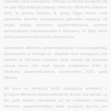
Degvielas cenas pieauguma, inflācijas un likuma grozījumu dēļ
no jūlija Rīgā nedaudz pieaugs nešķiroto atkritumu izvešanas
tarifi, to paredz trešdien, 8. jūnijā, Rīgas domes sēdē
pieņemtais lēmums. Galvaspilsētas pašvaldība atgādina, ka
labākā iespēja atkritumu apsaimniekošanas izmaksu
samazināšanai mājsaimniecībās ir šķirošana, un Rīgā veikta
virkne pasākumu šķirošanas atvieglošanai.
Galvenokārt atkritumu apsaimniekošanas cena paaugstināta,
pamatojoties uz inflācijas un degvielas cenu pieaugumu, kas
ietekmē arī atkritumu izvešanu. Šādu iemeslu dēļ izmaksas
pieaug pirmo reizi kopš līguma noslēgšanas brīža ar
atkritumu apsaimniekošanas uzņēmumiem 2020. gada
sākumā.
Vēl viens no atkritumu tarifu pieauguma iemesliem ir
grozījumi Atkritumu apsaimniekošanas likumā, kas paredz, ka
līdz gada beigām pašvaldībai un tās izvēlētajam sadzīves
atkritumu apsaimniekotājam jāveic grozījumi līgumos par