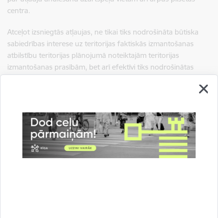
centra.
Atceļot izsniegtās atļaujas, ne tikai tiks nodrošināta būtiska
sabiedrības interese uz teritorijas faktiskās izmantošanas
atbilstību teritorijas plānojumā noteiktajām teritorijas
izmantošanas prasībām, bet arī efektīvi tiks nodrošinātas
būtiskas un aktuālas sabiedrības intereses tikt aizsargātai no
azartspēļu nelabvēlīgās ietekmes.
Plānots anulēt izsniegtās atļaujas gan spēļu zālēm, gan tajās
esošajām derību un totalizatoru vietām. Visvairāk atļauju – 41
– plānots anulēt uzņēmumam “Alfor” (25 spēļu zālēs), kam
seko “Olympic Casino Latvia” ar 36 atļaujām (19 spēļu zālēs),
“Joker LTD” ar 23 atļaujām (12 spēļu zālēs) un “Admirāļu
klubs” ar 20 atļaujām (11 spēļu zālēs). Kopā plānots anulēt
astoņiem uzņēmumiem izsniegtās 139 atļaujas azartspēlēm,
kas tiek piedāvātas vairāk nekā 80 spēļu zālēs.
Autors:
Rīgas pašvaldības Ārējās komunikācijas nodaļa