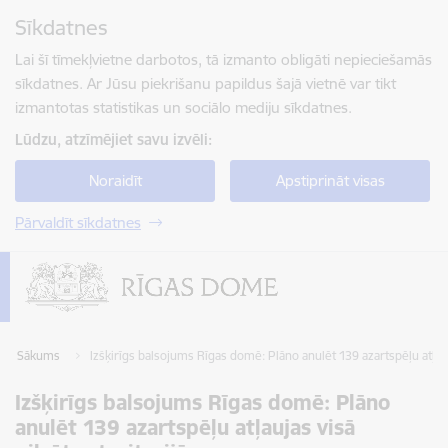
Pāriet uz lapas saturu
Sīkdatnes
Spied
lai meklētu
Enter
Lai šī tīmekļvietne darbotos, tā izmanto obligāti nepieciešamās
sīkdatnes. Ar Jūsu piekrišanu papildus šajā vietnē var tikt
izmantotas statistikas un sociālo mediju sīkdatnes.
Lūdzu, atzīmējiet savu izvēli:
Noraidīt
Apstiprināt visas
Pārvaldīt sīkdatnes
Sākums
Izšķirīgs balsojums Rīgas domē: Plāno anulēt 139 azartspēļu atļauja
Izšķirīgs balsojums Rīgas domē: Plāno
anulēt 139 azartspēļu atļaujas visā