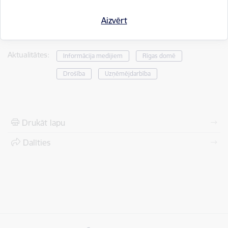
Aizvērt
Saistītas tēmas
Aktualitātes:
Informācija medijiem
Rīgas domē
Drošība
Uzņēmējdarbība
Drukāt lapu
Dalīties