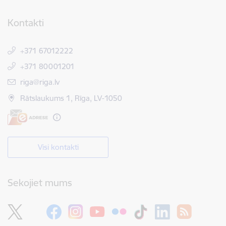
Kontakti
+371 67012222
+371 80001201
E-pasts:
riga@riga.lv
Rātslaukums 1, Rīga, LV-1050
Visi kontakti
Sekojiet mums