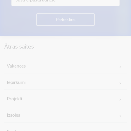
Kājene
Ātrās saites
Vakances
Iepirkumi
Projekti
Izsoles