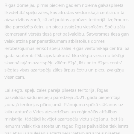
Rīgas dome jau pirms pieciem gadiem nolēma galvaspilsētā
likvidēt 42 spēļu zāles, kas atrodas vēsturiskajā centrā un tā
aizsardzības zonā, kā arī jauktas apbūves teritorijā. Izņēmums
tika paredzēts četru un piecu zvaigžņu viesnīcām. Spēļu zāļu
komersanti vērsās tiesā pret pašvaldību. Satversmes tiesa gan
vēlāk atzina par pamatlikumam atbilstošus domes
ierobežojumus ierīkot spēļu zāles Rīgas vēsturiskajā centrā. Šā
gada septembrī Stacijas laukumā tika slēgta viena no bēdīgi
slavenākajām azartspēļu zālēm Rīgā, līdz ar to Rīgas centrā
slēgtas visas azartspēļu zāles ārpus četru un piecu zvaigžņu
viesnīcām.
Lai slēgtu spēļu zāles pārējā pilsētas teritorijā, Rīgas
pašvaldība šādu iespēju paredzēja 2021. gadā pieņemtajā
jaunajā teritorijas plānojumā. Plānojuma spēkā stāšanos uz
laiku apturēja Vides aizsardzības un reģionālās attīstības
ministrija, tādējādi kavējot azartspēļu vietu slēgšanu, bet šis
lēmums vēlāk tika atcelts un tagad Rīgas pašvaldībā tiek lemts
par atļauju anulēšanu azartspēļu vietām arī ārpus pilsētas