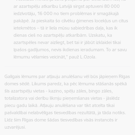
ar azartspēļu atkarību Latvijā sirgst aptuveni 80 000
iedzīvotāju, 16 000 no tiem problēmas ir smagākajā
pakāpē. Ja pieskaita šo cilvēku ģimenes locekļus un citus
ietekmētos – tā ir liela mūsu sabiedrības daļa, kas ik
dienas cieš no azartspēļu atkarībām. Uzskatu, ka
azartspēles nevar aizliegt, bet tai ir jābūt izklaidei tikai
īpašos gadījumos, nevis ikdienas ieradumam. To ar savu
lēmumu vēlamies veicināt,” pauž L.Ozola.
Galīgais lēmums par atļauju anulēšanu vēl būs jāpieņem Rīgas
domes sēdē. Likums paredz, ka pēc lēmuma stāšanās spēkā
šīs azartspēļu vietas - kazino, spēļu zāles, bingo zāles,
totalizatora vai derību likmju pieņemšanas vietas - jāslēdz
piecu gadu laikā. Atļauju anulēšana var tikt atcelta tikai
pašvaldībai nelabvēlīgas tiesvedības rezultātā, ja tāda notiks.
Līdz šim Rīgas dome šādas tiesvedības visās instancēs ir
uzvarējusi.