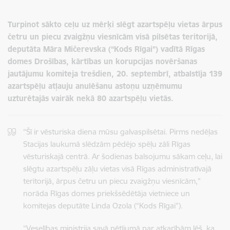
Turpinot sākto ceļu uz mērķi slēgt azartspēļu vietas ārpus
četru un piecu zvaigžņu viesnīcām visā pilsētas teritorijā,
deputāta Māra Mičerevska (“Kods Rīgai”) vadītā Rīgas
domes Drošības, kārtības un korupcijas novēršanas
jautājumu komiteja trešdien, 20. septembrī, atbalstīja 139
azartspēļu atļauju anulēšanu astoņu uzņēmumu
uzturētajās vairāk nekā 80 azartspēļu vietās.
“Šī ir vēsturiska diena mūsu galvaspilsētai. Pirms nedēļas
Stacijas laukumā slēdzām pēdējo spēļu zāli Rīgas
vēsturiskajā centrā. Ar šodienas balsojumu sākam ceļu, lai
slēgtu azartspēļu zāļu vietas visā Rīgas administratīvajā
teritorijā, ārpus četru un piecu zvaigžņu viesnīcām,”
norāda Rīgas domes priekšsēdētāja vietniece un
komitejas deputāte Linda Ozola (“Kods Rīgai”).
“Veselības ministrija savā pētījumā par atkarībām lēš, ka