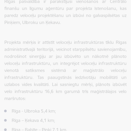
Rīgas pašvaldība ir parakstījusi vienošanos ar Centrālo
finanšu un līgumu aģentūru par projekta īstenošanu, kas
paredz veloceļu projektēšanu un izbūvi no galvaspilsētas uz
Pinķiem, Ulbroku un Ķekavu.
Projekta mērķis ir attīstīt veloceļu infrastruktūras tīklu Rīgas
administratīvajā teritorijā, veicinot starppilsētu savienojamību,
nodrošinot sinerģiju ar jau izbūvēto un nākotnē plānoto
veloceļu infrastruktūru, un integrējot veloceļu infrastruktūru
vienotā satiksmes sistēmā ar maģistrālo veloceļu
infrastruktūru. Tas paaugstinās iedzīvotāju mobilitāti un
uzlabos vides kvalitāti. Lai sasniegtu mērķi, plānots izbūvēt
velo infrastruktūru 16,6 km garumā trīs maģistrālajos velo
maršrutos:
Rīga - Ulbroka 5,4 km;
Rīga – Ķekava 4,1 km;
Rīga – Babīte – Piņķi 7,1 km.