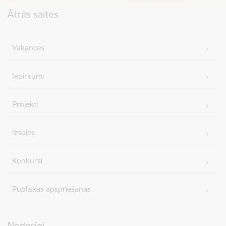
Kājene
Ātrās saites
Vakances
Iepirkumi
Projekti
Izsoles
Konkursi
Publiskās apspriešanas
Noderīgi