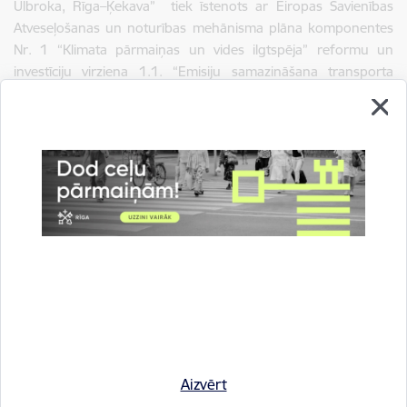
Ulbroka, Rīga–Ķekava” tiek īstenots ar Eiropas Savienības
Atveseļošanas un noturības mehānisma plāna komponentes
Nr. 1 “Klimata pārmaiņas un vides ilgtspēja” reformu un
investīciju virziena 1.1. “Emisiju samazināšana transporta
sektorā” reformas 1.1.1.r. “Rīgas metropoles areāla
transporta sistēmas zaļināšana” investīciju 1.1.1.3.i.
“Pilnveidota veloceļu infrastruktūra”.
Informāciju sagatavoja: Kaspars Līcītis, Rīgas domes Ārējās
komunikācijas nodaļas projektu koordinators, e-pasts:
kaspars.licitis@riga.lv
.
Autors:
Rīgas pašvaldības Ārējās komunikācijas nodaļa
Saistītas tēmas
Aizvērt
Aktualitātes:
Informācija medijiem
Rīgas domē