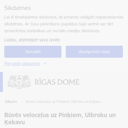
Pāriet uz lapas saturu
Sīkdatnes
Spied
lai meklētu
Enter
Lai šī tīmekļvietne darbotos, tā izmanto obligāti nepieciešamās
sīkdatnes. Ar Jūsu piekrišanu papildus šajā vietnē var tikt
izmantotas statistikas un sociālo mediju sīkdatnes.
Lūdzu, atzīmējiet savu izvēli:
Noraidīt
Apstiprināt visas
Pārvaldīt sīkdatnes
Sākums
Būvēs veloceļus uz Pinķiem, Ulbroku un Ķekavu
Būvēs veloceļus uz Pinķiem, Ulbroku un
Ķekavu