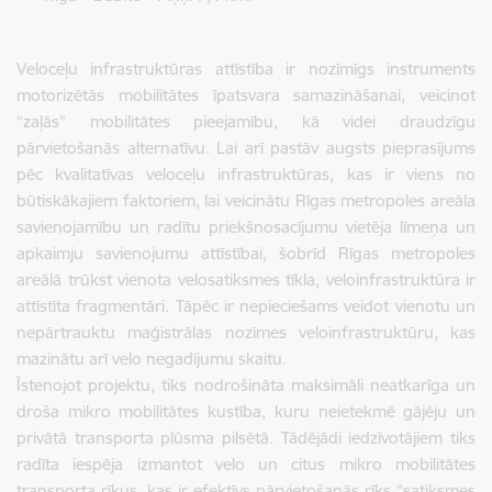
Veloceļu infrastruktūras attīstība ir nozīmīgs instruments
motorizētās mobilitātes īpatsvara samazināšanai, veicinot
“zaļās” mobilitātes pieejamību, kā videi draudzīgu
pārvietošanās alternatīvu. Lai arī pastāv augsts pieprasījums
pēc kvalitatīvas veloceļu infrastruktūras, kas ir viens no
būtiskākajiem faktoriem, lai veicinātu Rīgas metropoles areāla
savienojamību un radītu priekšnosacījumu vietēja līmeņa un
apkaimju savienojumu attīstībai, šobrīd Rīgas metropoles
areālā trūkst vienota velosatiksmes tīkla, veloinfrastruktūra ir
attīstīta fragmentāri. Tāpēc ir nepieciešams veidot vienotu un
nepārtrauktu maģistrālas nozīmes veloinfrastruktūru, kas
mazinātu arī velo negadījumu skaitu.
Īstenojot projektu, tiks nodrošināta maksimāli neatkarīga un
droša mikro mobilitātes kustība, kuru neietekmē gājēju un
privātā transporta plūsma pilsētā. Tādējādi iedzīvotājiem tiks
radīta iespēja izmantot velo un citus mikro mobilitātes
transporta rīkus, kas ir efektīvs pārvietošanās rīks “satiksmes