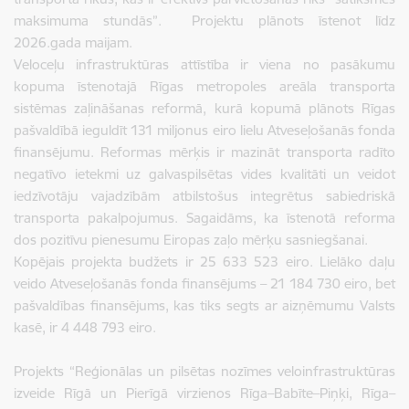
maksimuma stundās”. Projektu plānots īstenot līdz
2026.gada maijam.
Veloceļu infrastruktūras attīstība ir viena no pasākumu
kopuma īstenotajā Rīgas metropoles areāla transporta
sistēmas zaļināšanas reformā, kurā kopumā plānots Rīgas
pašvaldībā ieguldīt 131 miljonus eiro lielu Atveseļošanās fonda
finansējumu. Reformas mērķis ir mazināt transporta radīto
negatīvo ietekmi uz galvaspilsētas vides kvalitāti un veidot
iedzīvotāju vajadzībām atbilstošus integrētus sabiedriskā
transporta pakalpojumus. Sagaidāms, ka īstenotā reforma
dos pozitīvu pienesumu Eiropas zaļo mērķu sasniegšanai.
Kopējais projekta budžets ir 25 633 523 eiro. Lielāko daļu
veido Atveseļošanās fonda finansējums – 21 184 730 eiro, bet
pašvaldības finansējums, kas tiks segts ar aizņēmumu Valsts
kasē, ir 4 448 793 eiro.
Projekts “Reģionālas un pilsētas nozīmes veloinfrastruktūras
izveide Rīgā un Pierīgā virzienos Rīga–Babīte–Piņķi, Rīga–