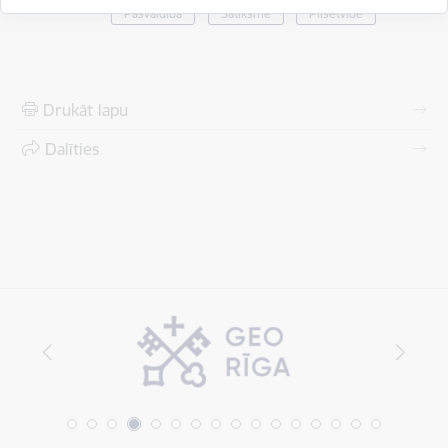
Pašvaldībā
Satiksme
Pilsētvide
Drukāt lapu
Dalīties