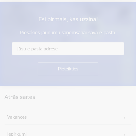
Esi pirmais, kas uzzina!
Piesakies jaunumu saņemšanai savā e-pastā.
Kājene
Ātrās saites
Vakances
Iepirkumi