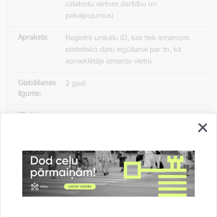
uzlabotu vietnes darbību un
pakalpojumus)
Reģistrē unikālu ID, kas tiek izmantots
statistisko datu iegūšanai par to, kā
apmeklētājs izmanto vietni.
2 gadi
_gat
Statistikas sīkdatnes (nepieciešamas, lai
uzlabotu vietnes darbību un
pakalpojumus)
Izmanto Google Analytics, lai samazinātu
pieprasījuma līmeni.
1 minūte