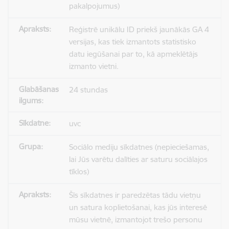
pakalpojumus)
Reģistrē unikālu ID priekš jaunākās GA 4
versijas, kas tiek izmantots statistisko
datu iegūšanai par to, kā apmeklētājs
izmanto vietni.
24 stundas
uvc
Sociālo mediju sīkdatnes (nepieciešamas,
lai Jūs varētu dalīties ar saturu sociālajos
tīklos)
Šīs sīkdatnes ir paredzētas tādu vietņu
un satura koplietošanai, kas jūs interesē
mūsu vietnē, izmantojot trešo personu