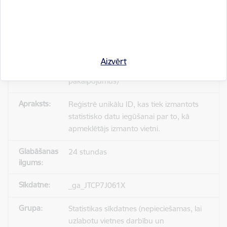
_gid
Statistikas sīkdatnes (nepieciešamas, lai
Aizvērt
uzlabotu vietnes darbību un
pakalpojumus)
Reģistrē unikālu ID, kas tiek izmantots
statistisko datu iegūšanai par to, kā
apmeklētājs izmanto vietni.
24 stundas
_ga_JTCP7J061X
Statistikas sīkdatnes (nepieciešamas, lai
uzlabotu vietnes darbību un