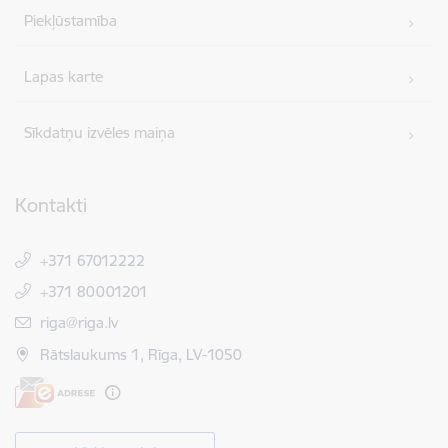
Piekļūstamība
Lapas karte
Sīkdatņu izvēles maiņa
Kontakti
+371 67012222
+371 80001201
E-pasts:
riga@riga.lv
Rātslaukums 1, Rīga, LV-1050