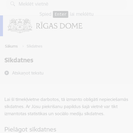
Pāriet uz lapas saturu
Spied
lai meklētu
Enter
Sākums
Sīkdatnes
Sīkdatnes
Atskaņot tekstu
Lai šī tīmekļvietne darbotos, tā izmanto obligāti nepieciešamās
sīkdatnes. Ar Jūsu piekrišanu papildus šajā vietnē var tikt
izmantotas statistikas un sociālo mediju sīkdatnes.
Pielāgot sīkdatnes