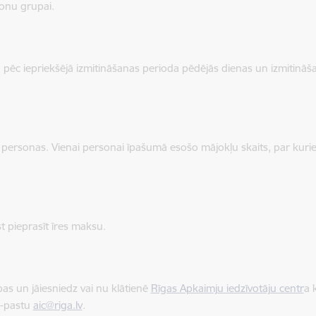
rsonu grupai.
pēc iepriekšējā izmitināšanas perioda pēdējās dienas un izmitināša
 personas. Vienai personai īpašumā esošo mājokļu skaits, par kuriem 
st pieprasīt īres maksu.
ības un jāiesniedz vai nu klātienē
Rīgas Apkaimju iedzīvotāju centr
a
e-pastu
aic@riga.lv
.