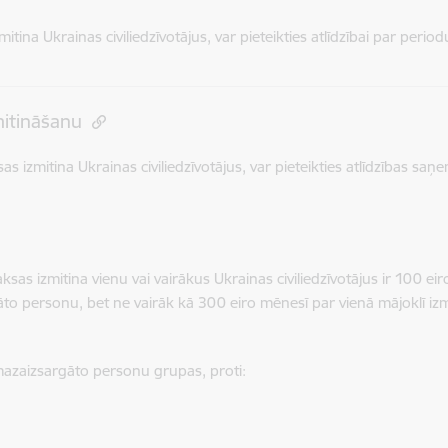
mitina Ukrainas civiliedzīvotājus, var pieteikties atlīdzībai par peri
zmitināšanu
sas
izmitina Ukrainas civiliedzīvotājus, var pieteikties atlīdzības sa
sas izmitina vienu vai vairākus Ukrainas civiliedzīvotājus ir 100 ei
to personu, bet ne vairāk kā 300 eiro mēnesī par vienā mājoklī
iz
 mazaizsargāto personu grupas, proti: