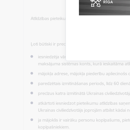
Atlīdzības pieteikumu
vai īres līguma slēgšanas pi
Ļoti būtiski ir precīzi aizpildīt pieteikuma veidlapu, 
iesniedzēja
vārds, uzvārds, personas kods, vai 
maksājuma sistēmas konts, kurā ieskaitāma atlī
mājokļa adrese, mājokļa piederību apliecinošs
paredzētais izmitināšanas periods, līdz 60 die
precīzus
katra
izmitinātā
Ukrainas civiliedzīvotāj
atkārtoti iesniedzot pieteikumu atlīdzības saņe
Ukrainas civiliedzīvotājs joprojām atbilst kād
ja mājoklis ir vairāku personu kopīpašums, piet
kopīpašniekiem.