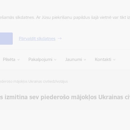
iešamās sīkdatnes. Ar Jūsu piekrišanu papildus šajā vietnē var tikt i
Pārvaldīt sīkdatnes
Pilsēta
Pakalpojumi
Jaunumi
Kontakti
ederošo mājokļos Ukrainas civiliedzīvotājus
 izmitina sev piederošo mājokļos Ukrainas civ