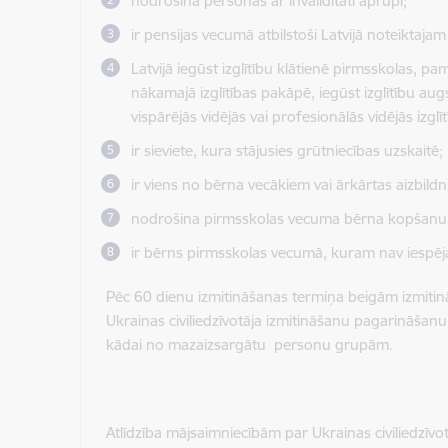
nodrošina personas ar invaliditāti aprūpi;
ir pensijas vecumā atbilstoši Latvijā noteikta
Latvijā iegūst izglītību klātienē pirmsskolas, pam
nākamajā izglītības pakāpē, iegūst izglītību augst
vispārējās vidējās vai profesionālās vidējās izglī
ir sieviete, kura stājusies grūtniecības uzskaitē;
ir viens no bērna vecākiem vai ārkārtas aizbild
nodrošina pirmsskolas vecuma bērna kopšanu, a
ir bērns pirmsskolas vecumā, kuram nav iespējas
Pēc 60 dienu izmitināšanas termiņa beigām izmitināt
Ukrainas civiliedzīvotāja izmitināšanu pagarināšanu
kādai no mazaizsargātu personu grupām.
Atlīdzība mājsaimniecībām par Ukrainas civiliedzīvo