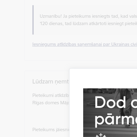
Uzmanību! Ja pieteikums iesniegts tad, kad vals
120 dienas, tad lūdzam atkārtoti iesniegt piete
Iesniegums atlīdzības saņemšanai par Ukrainas civil
Lūdzam ņemt vērā!
Pieteikumi atlīdzības izmaksai un līgumu slēgšanai 
Rīgas domes Mājokļu un vides departaments.
Pieteikums jāiesniedz ne vēlāk kā 14 dienu laikā no b