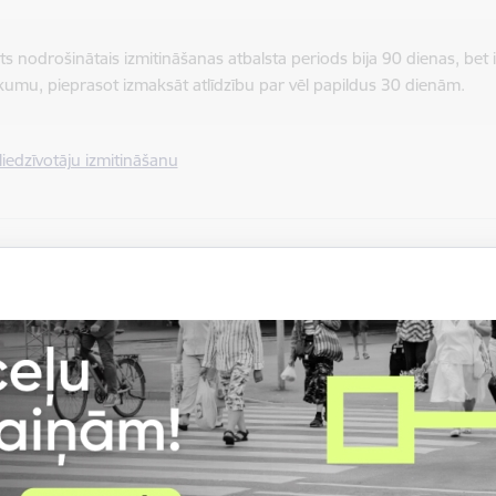
ts nodrošinātais izmitināšanas atbalsta periods bija 90 dienas, bet 
ikumu, pieprasot izmaksāt atlīdzību par vēl papildus 30 dienām.
iedzīvotāju izmitināšanu
jāiesniedz
Rīgas Apkaimju iedzīvotāju centr
ā
, tos izskatīs un lēmum
rīža, kad ir uzsākta Ukrainas civiliedzīvotāja izmitināšana.