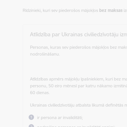
Rīdzinieki, kuri sev piederošos mājokļos
bez maksas
iz
Atlīdzība par Ukrainas civiliedzīvotāju i
Personas, kuras sev piederošos mājokļos
bez mak
nodrošināšanu.
Atlīdzības apmērs mājokļu īpašniekiem, kuri bez mak
personu, 50 eiro mēnesī par katru nākamo izmitinā
60 dienas.
Ukrainas civiliedzīvotāju atbalsta likumā definētās
ir persona ar invaliditāti;