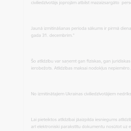
civiliedzīvotājs joprojām atbilst mazaizsargāto pe
Jaunā izmitināšanas perioda sākums ir pirmā diena 
gada 31. decembrim."
Šo atlīdzību var saņemt gan fiziskas, gan juridiskas
ierobežots.
Atlīdzības maksai
nodokļus nepiemēro.
No izmitinātajiem Ukrainas civiliedzīvotājiem nedrīk
Lai pieteiktos atlīdzībai jāaizpilda iesniegums atlīdz
arī elektroniski parakstītu dokumentu nosūtot uz 