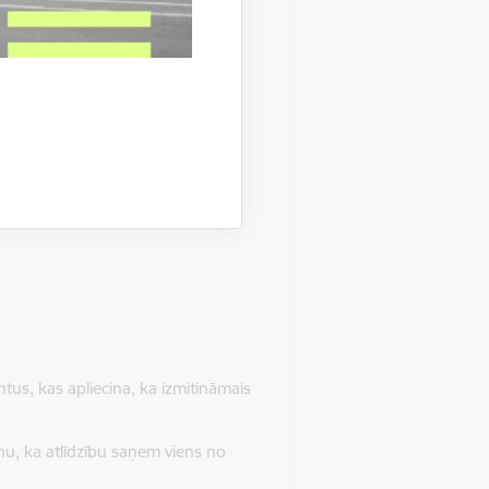
, vai to pilnvarotās personas!
formācija, kredītiestādes
tus, kas apliecina, ka izmitināmais
nu, ka atlīdzību saņem viens no