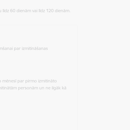
odu līdz 60 dienām vai līdz 120 dienām.
ņemšanai par izmitināšanas
ro mēnesī par pirmo izmitināto
mitinātām personām un ne ilgāk kā