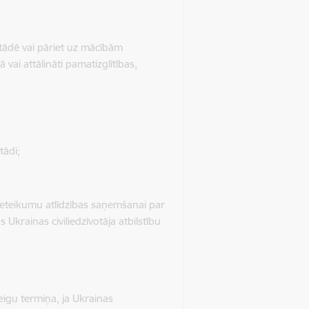
iestādē vai pāriet uz mācībām
 vai attālināti pamatizglītības,
tādi;
pieteikumu atlīdzības saņemšanai par
Ukrainas civiliedzīvotāja atbilstību
eigu termiņa, ja Ukrainas