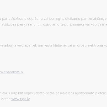
par atlīdzības piešķiršanu vai iesniegt pieteikumu par izmaiņām, var
atlīdzības piešķiršanu, t.i., dzīvojamo telpu īpašnieks vai kopīpašni
pieteikuma veidlapa tiek iesniegta klātienē, vai ar drošu elektronisko 
w.eparaksts.lv
.
iekus aizpildīt Rīgas valstspilsētas pašvaldības apstiprināto pietei
a vietnē
www.riga.lv
.