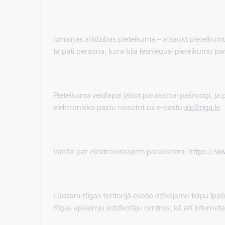
Izmaiņas atlīdzības pieteikumā – atsaukt pieteikumu 
tā pati persona, kura bija iesniegusi pieteikumu par 
Pieteikuma veidlapai jābūt parakstītai pašrocīgi, ja 
elektronisko pastu nosūtot uz e-pastu
aic@riga.lv
.
Vairāk par elektroniskajiem parakstiem:
https://ww
Lūdzam Rīgas teritorijā esošo dzīvojamo telpu īpašn
Rīgas apkaimju iedzīvotāju centros, kā arī internet