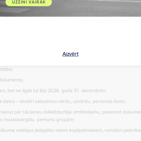
eteikumu
var iesniegt tikai dzīvojamo telpu īpašnieks vai kopīpašnieki
tajā
iekļaujot šādas ziņas:
Aizvērt
juridiskajai personai nosaukums un reģistrācijas numurs, kontaktin
dzība;
 dokuments;
nām, bet ne ilgāk kā līdz 2026. gada 31. decembrim;
a
datus – skaidri salasāmus
vārdu, uzvārdu
, personas
kodu;
mšanai par Ukrainas civiliedzīvotāja izmitināšanu, pievienot dokumen
ai no mazaizsargātu personu grupām;
eikuma veidlapa jāaizpilda visiem kopīpašniekiem, norādot piekriša