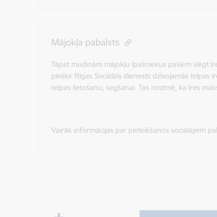
Mājokļa pabalsts
Tāpat mudinām mājokļu īpašniekus pašiem slēgt īres 
piešķir Rīgas Sociālais dienests dzīvojamās telpas
telpas lietošanu, segšanai. Tas nozīmē, ka īres m
Vairāk informācijas par pieteikšanos sociālajiem p