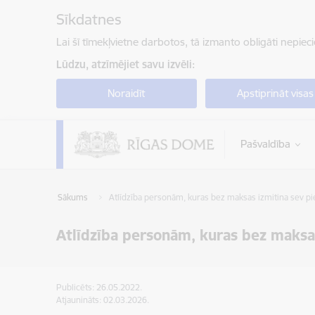
Pāriet uz lapas saturu
Sīkdatnes
Lai šī tīmekļvietne darbotos, tā izmanto obligāti nepiec
Lūdzu, atzīmējiet savu izvēli:
Noraidīt
Apstiprināt visas
Pašvaldība
Sākums
Atlīdzība personām, kuras bez maksas izmitina sev pi
Atlīdzība personām, kuras bez maksas
Publicēts: 26.05.2022.
Atjaunināts: 02.03.2026.