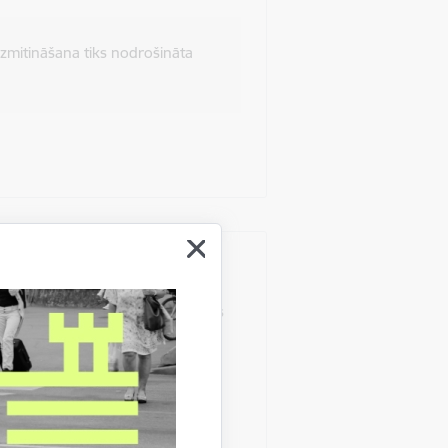
izmitināšana tiks nodrošināta
us par atlīdzības izmaksu pieņems