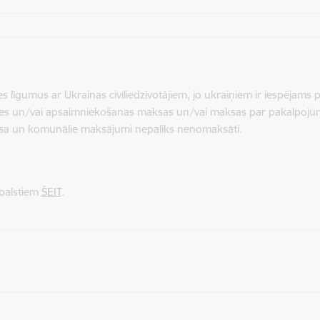
līgumus ar Ukrainas civiliedzīvotājiem, jo ukraiņiem ir iespējams p
 īres un/vai apsaimniekošanas maksas un/vai maksas par pakalpojumi
aksa un komunālie maksājumi nepaliks nenomaksāti.
abalstiem
ŠEIT
.