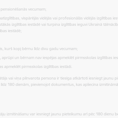
jam pensionēšanās vecumam;
atizglītības, vispārējās vidējās vai profesionālās vidējās izglītības 
ākās izglītības iestādē vai turpina izglītības ieguvi Ukrainā tālmācībā
tības iestādē;
nis, kurš kopj bērnu līdz divu gadu vecumam;
prūpi un bērnam nav iespējas apmeklēt pirmsskolas izglītības ies
 apmeklēt pirmsskolas izglītības iestādi.
ājs vai viņa pilnvarota persona ir tiesīga atkārtoti iesniegt jaunu 
 līdz 180 dienām, pievienojot dokumentus, kas apliecina izmitināmās 
tāju izmitināšanu var iesniegt jaunu pieteikumu arī pēc 180 dienu b