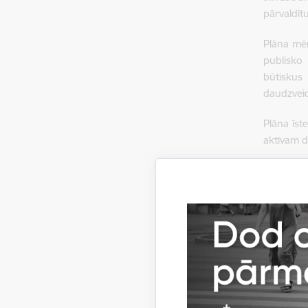
pārvaldītu
Plāna mēr
publisko 
būtiskus
daudzveid
Plāna īst
aktīvam 
Rīgas
bez za
un ilg
uzņēmē
plāna
Lai iepa