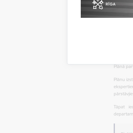
Pilsētas
Rīgas do
tīmekļvi
Lai nodr
reģistrā
Plāna izs
pieejamīb
izaicināj
Plānā par
Plānu izs
ekspertie
pārstāvji
Tāpat ied
departam