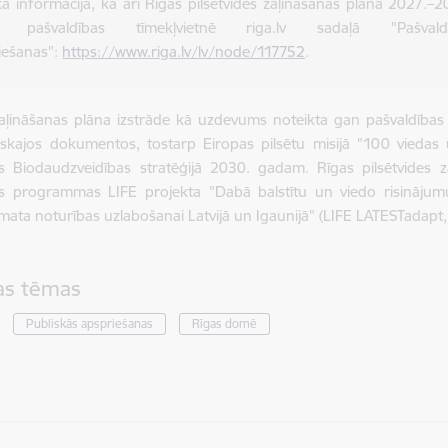
ka informācija, kā arī Rīgas pilsētvides zaļināšanas plāna 2027.–
s pašvaldības tīmekļvietnē riga.lv sadaļā "Pašvald
iešanas":
https://www.riga.lv/lv/node/117752
.
zaļināšanas plāna izstrāde kā uzdevums noteikta gan pašvaldība
iskajos dokumentos, tostarp Eiropas pilsētu misijā "100 viedas 
s Biodaudzveidības stratēģijā 2030. gadam. Rīgas pilsētvides z
as programmas LIFE projekta "Dabā balstītu un viedo risinājum
limata noturības uzlabošanai Latvijā un Igaunijā" (LIFE LATESTadap
tas tēmas
Publiskās apspriešanas
Rīgas domē