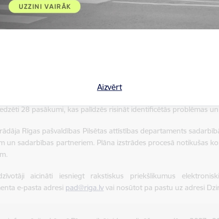
 attīstības departaments 16. jūlijā plkst. 16.00 rīkos publisk
mes Sēžu zālē. Apspriede tiks pārraidīta Rīgas pašvaldība
etnē
www.rdpad.lv
, kā arī pašvaldības Facebook kontā
"Rīga at
ošinātu piekļuvi apspriedes norises vietai Rātsnamā, aicin
cijas formu:
https://www.riga.lv/lv/ratsnama-apmeklesanas-ka
trādes laikā identificēti ar klimata pārmaiņām saistītie riski, k
u, noteiktas un prioritizētas problēmvietas. Vienlaikus konstatēt
Aizvērt
umi, ko ietekmē institucionālā sadrumstalotība, nepietiekami resu
edzēti 28 pasākumi, kas palīdzēs risināt identificētās problēmas un v
trādāja Rīgas pašvaldības Pilsētas attīstības departaments sadarbīb
m un sadarbības partneriem. Plāna izstrādes procesā notikušas ko
em.
zīvotāji aicināti iesniegt rakstiskus priekšlikumus elektronis
enta e-pasta adresi
pad@riga.lv
vai nosūtot pa pastu uz adresi Dzi