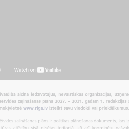
valdība aicina iedzīvotājus, nevalstiskās organizācijas, uzņēm
lsētvides zaļināšanas plāna 2027. – 2031. gadam 1. redakcijas 
tīmekļvietnē
www.riga.lv
izteikt savu viedokli vai priekšlikumus
sētvides zaļināšanas plāns ir politikas plānošanas dokuments, kas izs
ktūras attīstību visā pilsētas teritorijā, kā arī koordinētu pašval