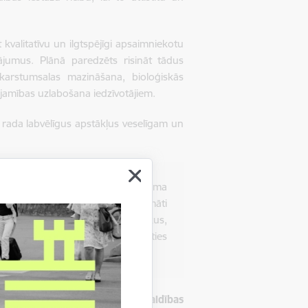
 kvalitatīvu un ilgtspējīgi apsaimniekotu
nājumus. Plānā paredzēts risināt tādus
karstumsalas mazināšana, bioloģiskās
ejamības uzlabošana iedzīvotājiem.
s rada labvēlīgus apstākļus veselīgam un
sver: "Rīgas nākotne nav iedomājama
zīmīgs solis, lai to attīstītu pāromāti
arbojoties, tāpēc aicinu rīdziniekus,
riskajā apspriešanā un līdzdarboties
gadam 1. redakciju, Rīgas pašvaldības