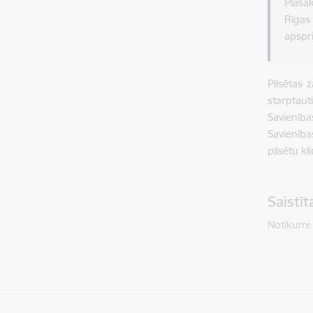
Plašā
Rīga
apspr
Pilsētas 
starptaut
Savienība
Savienīb
pilsētu k
Saistī
Notikumi: