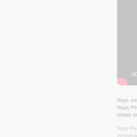
Rīgas paš
Rīgas Pi
jūlijam 
Rīgas Pil
infrastru