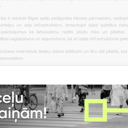
.
ķis ir veicināt Rīgas spēju pielāgoties klimata pārmaiņām, veidojot
ārtelpu un zaļo infrastruktūru, izmantojot dabā balstītus risi
 izaicinājumus kā lietusūdeņu radīto plūdu risks un pilsētas 
ības saglabāšana un atjaunošana, kā arī zaļās infrastruktūras pie
enošana nodrošinās lielāku dabas klātbūtni un tīru vidi pilsētā, ka
dzīvesveidam.
 domes Pilsētas attīstības komitejas vadītājs Edgars Bergholcs uz
ļās infrastruktūras un pilsētvides zaļināšanas plāns ir stratēģiski no
tspējīgi. Tomēr kvalitatīvu pilsētvidi mēs varam izveidot tikai sad
jus un nevalstiskās organizācijas būt aktīviem, piedalīties sabied
 pilnveidošanā."
zīstinātu ar Rīgas pilsētvides zaļināšanas plāna 2027.–2031. 