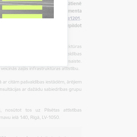
o apspriedi, kas norisināsies klātienē
s Pilsētas attīstības departamenta
tīstās"
un YouTube kontā
@riga1201
.
ām iepriekš reģistrēties, aizpildot
rtiba
.
ā arī, izvērtējot zaļās infrastruktūras
i arī zaļās infrastruktūras pārvaldības
rsi un ierobežota sabiedrības iesaiste.
eicinās zaļās infrastruktūras attīstību.
ā ar citām pašvaldības iestādēm, ārējiem
nsultācijas ar dažādu sabiedrības grupu
ki, nosūtot tos uz Pilsētas attīstības
rnavu ielā 140, Rīgā, LV-1050.