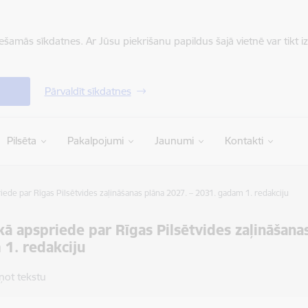
iešamās sīkdatnes. Ar Jūsu piekrišanu papildus šajā vietnē var tikt i
Pārvaldīt sīkdatnes
Pilsēta
Pakalpojumi
Jaunumi
Kontakti
iede par Rīgas Pilsētvides zaļināšanas plāna 2027. – 2031. gadam 1. redakciju
kā apspriede par Rīgas Pilsētvides zaļināšana
1. redakciju
ņot tekstu