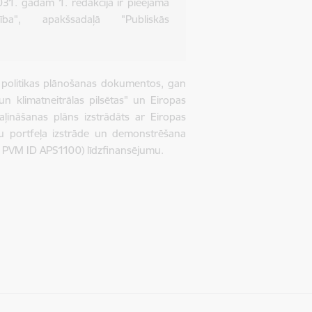
2031. gadam 1. redakcija ir pieejama
ība", apakšsadaļā "Publiskās
s politikas plānošanas dokumentos, gan
un klimatneitrālas pilsētas" un Eiropas
aļināšanas plāns izstrādāts ar Eiropas
u portfeļa izstrāde un demonstrēšana
t, PVM ID APS1100) līdzfinansējumu.