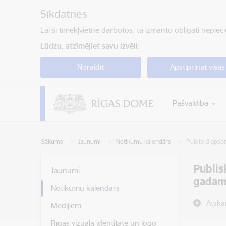
Pāriet uz lapas saturu
Sīkdatnes
Lai šī tīmekļvietne darbotos, tā izmanto obligāti nepiec
Lūdzu, atzīmējiet savu izvēli:
Noraidīt
Apstiprināt visas
Pašvaldība
Sākums
Jaunumi
Notikumu kalendārs
Publiskā apspr
Publis
Jaunumi
gadam 
Notikumu kalendārs
Atska
Medijiem
Rīgas vizuālā identitāte un logo