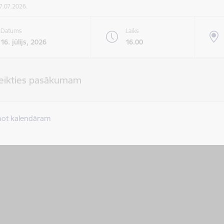
07.07.2026.
Datums
Laiks
16. jūlijs, 2026
16.00
teikties pasākumam
not kalendāram