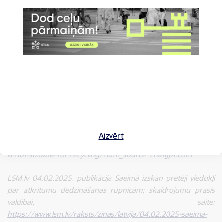
Sarunu vieta), vai arī sekot līdzi tiešraidei portālā TVNET vai
“Getliņi EKO” Facebook
lapā
.
Papildu informācija: Edgars Butāns, Korporatīvās
komunikācijas vadītājs
SIA “Getliņi EKO”, tālr.:
+37129837421
2, e-pasts:
edgars.butans@getlini.lv
Pētījumu aģentūras SKDS 2025. pētījums pēc uzņēmuma
GREN pasūtījuma, saite:
https://gren.com/news/91-of-
Aizvērt
people-in-latvia-support-recovering-energy-from-waste-that-
is-not-suitable-for-recycling/?utm_source=chatgpt.com
^
LSM.lv 04.02.2025. publikācija Saeimā izskan pretēji viedokļi
par atkritumu dedzināšanas rūpnīcām; skaidrojumu prasīs
valdībai, saite:
https://www.lsm.lv/raksts/zinas/latvija/04.02.2025-saeima-