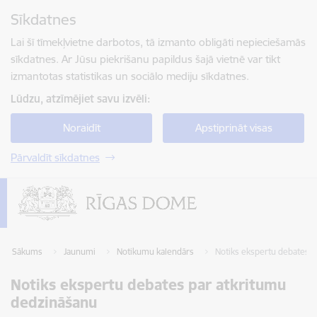
Pāriet uz lapas saturu
Sīkdatnes
Spied
lai meklētu
Enter
Lai šī tīmekļvietne darbotos, tā izmanto obligāti nepieciešamās
sīkdatnes. Ar Jūsu piekrišanu papildus šajā vietnē var tikt
izmantotas statistikas un sociālo mediju sīkdatnes.
Lūdzu, atzīmējiet savu izvēli:
Noraidīt
Apstiprināt visas
Pārvaldīt sīkdatnes
Sākums
Jaunumi
Notikumu kalendārs
Notiks ekspertu debates p
Notiks ekspertu debates par atkritumu
dedzināšanu