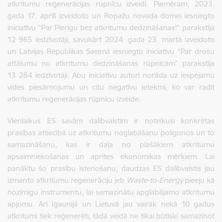
atkritumu reģenerācijas rūpnīcu izveidi. Piemēram, 2023.
gada 17. aprīlī izveidoto un Ropažu novada domei iesniegto
iniciatīvu “Par Pierīgu bez atkritumu dedzināšanas!” parakstīja
12 965 iedzīvotāji, savukārt 2024. gada 23. martā izveidoto
un Latvijas Republikas Saeimā iesniegto iniciatīvu “Par drošu
attālumu no atkritumu dedzināšanas rūpnīcām” parakstīja
13 284 iedzīvotāji. Abu iniciatīvu autori norāda uz iespējamu
vides piesārņojumu un citu negatīvu ietekmi, ko var radīt
atkritumu reģenerācijas rūpnīcu izveide.
Vienlaikus ES savām dalībvalstīm ir noteikusi konkrētas
prasības attiecībā uz atkritumu noglabāšanu poligonos un to
samazināšanu, kas ir daļa no plašākiem atkritumu
apsaimniekošanas un aprites ekonomikas mērķiem. Lai
panāktu šo prasību īstenošanu, daudzas ES dalībvalstis jau
izmanto atkritumu reģenerāciju jeb
Waste-to-Energy
pieeju kā
nozīmīgu instrumentu, lai samazinātu apglabājamo atkritumu
apjomu. Arī Igaunijā un Lietuvā jau vairāk nekā 10 gadus
atkritumi tiek reģenerēti, tādā veidā ne tikai būtiski samazinot