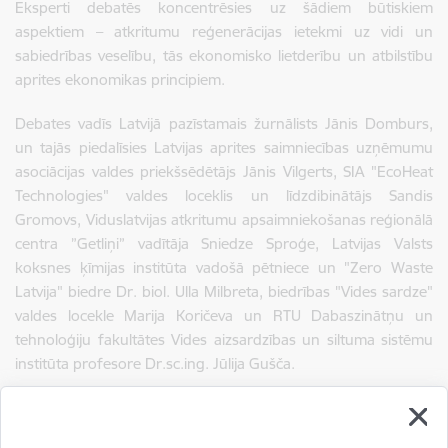
Eksperti debatēs koncentrēsies uz šādiem būtiskiem
aspektiem – atkritumu reģenerācijas ietekmi uz vidi un
sabiedrības veselību, tās ekonomisko lietderību un atbilstību
aprites ekonomikas principiem.
Debates vadīs Latvijā pazīstamais žurnālists Jānis Domburs,
un tajās piedalīsies Latvijas aprites saimniecības uzņēmumu
asociācijas valdes priekšsēdētājs Jānis Vilgerts, SIA "EcoHeat
Technologies" valdes loceklis un līdzdibinātājs Sandis
Gromovs, Viduslatvijas atkritumu apsaimniekošanas reģionālā
centra ”Getliņi” vadītāja Sniedze Sproģe, Latvijas Valsts
koksnes ķīmijas institūta vadošā pētniece un "Zero Waste
Latvija" biedre Dr. biol. Ulla Milbreta, biedrības "Vides sardze"
valdes locekle Marija Koričeva un RTU Dabaszinātņu un
tehnoloģiju fakultātes Vides aizsardzības un siltuma sistēmu
institūta profesore Dr.sc.ing. Jūlija Gušča.
Ikviens interesents 11. jūlijā no plkst. 15.00 – 16.30 aicināts
vērot pasākumu klātienē sarunu festivālā LAMPA (skatuve –