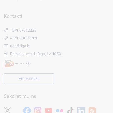
Kontakti
+371 67012222
+371 80001201
E-pasts:
riga@riga.lv
Rātslaukums 1, Rīga, LV-1050
Visi kontakti
Sekojiet mums