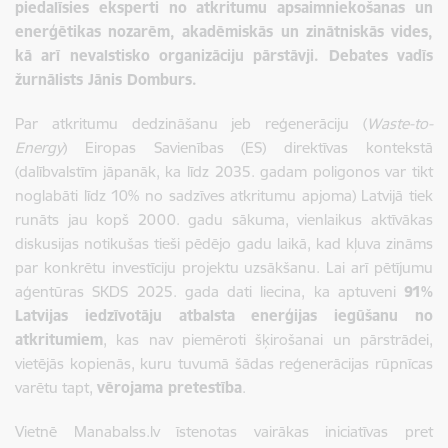
piedalīsies eksperti no atkritumu apsaimniekošanas un
enerģētikas nozarēm, akadēmiskās un zinātniskās vides,
kā arī nevalstisko organizāciju pārstāvji. Debates vadīs
žurnālists Jānis Domburs.
Par atkritumu dedzināšanu jeb reģenerāciju (
Waste-to-
Energy
) Eiropas Savienības (ES) direktīvas kontekstā
(dalībvalstīm jāpanāk, ka līdz 2035. gadam poligonos var tikt
noglabāti līdz 10% no sadzīves atkritumu apjoma) Latvijā tiek
runāts jau kopš 2000. gadu sākuma, vienlaikus aktīvākas
diskusijas notikušas tieši pēdējo gadu laikā, kad kļuva zināms
par konkrētu investīciju projektu uzsākšanu. Lai arī pētījumu
aģentūras SKDS 2025. gada dati liecina, ka aptuveni
91%
Latvijas iedzīvotāju atbalsta enerģijas iegūšanu no
atkritumiem
, kas nav piemēroti šķirošanai un pārstrādei,
vietējās kopienās, kuru tuvumā šādas reģenerācijas rūpnīcas
varētu tapt,
vērojama pretestība
.
Vietnē Manabalss.lv īstenotas vairākas iniciatīvas pret