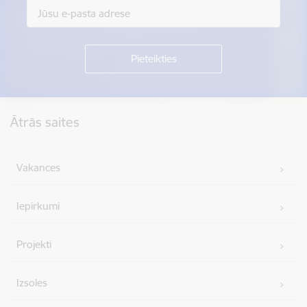
Kājene
Ātrās saites
Vakances
Iepirkumi
Projekti
Izsoles