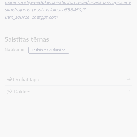
izskan-preteji-viedokli-par-atkritumu-dedzinasanas-rupnicam-
skaidrojumu-prasis-valdibai.a586460/?
utm_source=chatgpt.com
Saistītas tēmas
Notikumi:
Publiskās diskusijas
Drukāt lapu
Dalīties