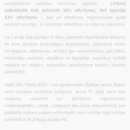
noglabājamo sadzīves atkritumu apjomu –
Lietuvā
sadedzināti tiek aptuveni 26% atkritumu, bet Igaunijā
43% atkritumu
–,
bet arī atkritumu reģenerācijas gaitā
iegūstot enerģiju, ko izmantot elektrības un siltuma ražošanai.
Lai Latvijā šajā jautājumā tiktu pieņemti vispareizākie lēmumi,
tie būtu jābalsta bezkaislīgos argumentos, objektīvos datos
un ekspertu slēdzienos, vērtējot gan ekonomiskos, gan vides,
iedzīvotāju sadzīves, veselības un ilgtspējas aspektus, turklāt
veidojot arī skaidru, racionālos apsvērumos balstītu izpratni
sabiedrībā.
Tādēļ SIA “Getliņi EKO”, kas apsaimnieko Baltijas valstīs lielāko
cieto sadzīves atkritumu poligonu, aicina 11. jūlijā sekot līdzi
ekspertu debatēm par atkritumu reģenerācijas
nepieciešamību Latvijā, uzklausot abu pušu argumentus, kas
palīdzētu katram pašam noformulēt savu nostāju šajā Latvijas
sabiedrībai tik jūtīgajā jautājumā.