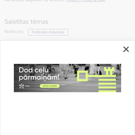
Saistītas tēmas
Notikumi:
Publiskās diskusijas
Drukāt lapu
Dalīties