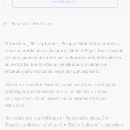
Pieteikties
Pievienot kalendāram
Ceturtdien, 18. septembrī, Eiropas Mobilitātes nedēļas
ietvaros notiks ideju darbnīca “Mobilā Rīga”, kurā dažāda
vecuma jaunieši diskutēs par nākotnes mobilitāti pilsētā
un izstrādās konkrētus priekšlikumus zaļākām un
ērtākām pārvietošanās iespējām galvaspilsētā.
Pasākuma mērķis ir veicināt jaunās paaudzes izpratni par
ilgtspējīgas pārvietošanās nozīmi un klimata un vides
izaicinājumiem, kā arī iesaistīt viņus pilsētas attīstības
plānošanā.
Ideju darbnīcā jaunieši kopā ar Rīgas pašvaldības, SIA
“Pasažieru vilciens” (VIVI) un SIA “Rīgas Satiksme” ekspertiem