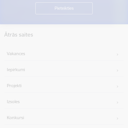
Kājene
Ātrās saites
Vakances
Iepirkumi
Projekti
Izsoles
Konkursi