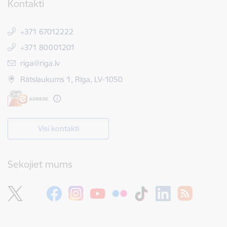
Kontakti
+371 67012222
+371 80001201
E-pasts:
riga@riga.lv
Rātslaukums 1, Rīga, LV-1050
Visi kontakti
Sekojiet mums