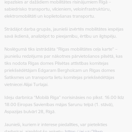
iepazīsies ar dažādiem mobilitātes risinājumiem Rīgā –
sabiedrisko transportu, vilcieniem, veloinfrastruktūru,
elektromobilitāti un koplietošanas transportu.
Strādājot darba grupās, jaunieši izvērtēs mobilitātes iespējas
savā ikdienā, analizējot to pieejamību, ērtību un ilgtspēju.
Noslēgumā tiks izstrādāta “Rīgas mobilitātes ceļa karte” –
jauniešu redzējums par nākotnes pārvietošanos pilsētā, kas
tiks nodota Rīgas domes Pilsētas attīstības komitejas
priekšsēdētājam Edgaram Bergholcam un Rīgas domes
Satiksmes un transporta lietu komitejas priekšsēdētājas
vietniecei Alijai Turlajai.
Ideju darbnīca “Mobilā Rīga” norisināsies no plkst. 16.00 līdz
18.00 Eiropas Savienības mājas Sarunu telpā (1. stāvā),
Aspazijas bulvārī 28, Rīgā.
Jaunieši, kuriem ir interese piedalīties, var pieteikties
darbnīcai, aizpildot šo anketu:
https://ej.uz/29wp