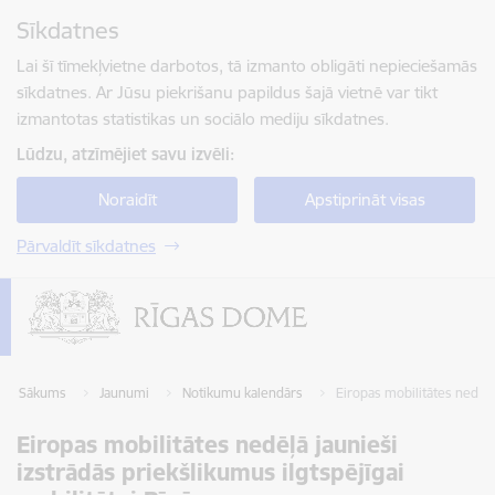
Pāriet uz lapas saturu
Sīkdatnes
Spied
lai meklētu
Enter
Lai šī tīmekļvietne darbotos, tā izmanto obligāti nepieciešamās
sīkdatnes. Ar Jūsu piekrišanu papildus šajā vietnē var tikt
izmantotas statistikas un sociālo mediju sīkdatnes.
Lūdzu, atzīmējiet savu izvēli:
Noraidīt
Apstiprināt visas
Pārvaldīt sīkdatnes
Sākums
Jaunumi
Notikumu kalendārs
Eiropas mobilitātes nedēļā 
Eiropas mobilitātes nedēļā jaunieši
izstrādās priekšlikumus ilgtspējīgai