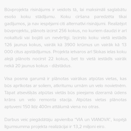
Būvprojekta risinājums ir veidots tā, lai maksimāli saglabātu
esošo koku stādījumu. Koku ciršana paredzēta tikai
gadījumos, ja nav iespējami citi alternatīvi risinājumi. Realizējot
būvprojektu, plānots izcirst 256 kokus, no kuriem daudzi ir arī
nokaltuši vai bojāti un nevērtīgi. Izcirsto koku vietā iestādīs
126 jaunus kokus, vairāk kā 3900 krūmus un vairāk kā 13
000 citus apstādījumus. Projekta ietvaros arī Slokas ielas koku
alejā plānots nocirst 22 kokus, bet to vietā iestādīs vairāk
nekā 20 jaunus kokus - dižstādus.
Visa posma garumā ir plānotas vairākas atpūtas vietas, kas
būs aprīkotas ar soliem, atkritumu urnām un velo novietnēm.
Tāpat atsevišķās atpūtas vietās būs pieejams dzeramā ūdens
krāns un velo remonta stacija. Atpūtas vietas plānotas
aptuveni 150 līdz 400m attālumā viena no otras.
Darbus veic piegādātāju apvienība “VIA un VIANOVA”, kopējā
līgumsumma projekta realizācijai ir 13,2 miljoni eiro.