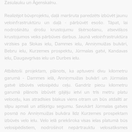
Zasulauku un Āgenskalnu.
Realizējot būvprojektu, daļā maršruta paredzēts izbūvēt jaunu
veloinfrastruktūru un daļā - pārbūvēt esošo. Tāpat, lai
nodrošinātu drošu krustojumu šķērsošanu, atsevišķos
krustojumos veiks pārbūves darbus. Jaunā veloinfrastruktūra
virzīsies pa Slokas ielu, Dammes ielu, Anniņmuižas bulvāri,
Bebru ielu, Kurzemes prospektu, Jūrmalas gatvi, Kandavas
ielu, Daugavgrīvas ielu un Durbes ielu.
Atbilstoši projektam, plānots, ka aptuveni divu kilometru
garumā - Dammes ielā, Anniņmuižas bulvārī un Jūrmalas
gatvē izbūvēs velosipēdu ceļu. Gandrīz piecu kilometru
garumā plānots izbūvēt gājēju ietvi un trīs metru platu
veloceļu, kas atradīsies blakus viens otram un būs atdalīti ar
slīpu apmali un atšķirīgu segumu. Savukārt Jūrmalas gatves
posmā no Anniņmuižas bulvāra līdz Kurzemes prospektam
izbūvēs velo ielu. Velo ielā priekšroka visas ielas platumā būs
velosipēdistiem, nodrošinot nepārtrauktu velosatiksmes