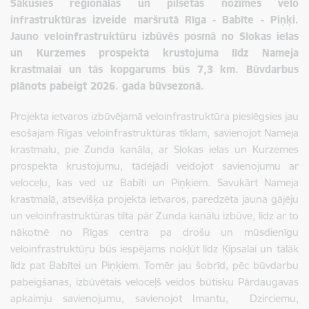
Sākusies reģionālas un pilsētas nozīmes velo
infrastruktūras izveide maršrutā Rīga - Babīte - Piņķi.
Jauno veloinfrastruktūru izbūvēs posmā no Slokas ielas
un Kurzemes prospekta krustojuma līdz Nameja
krastmalai un tās kopgarums būs 7,3 km. Būvdarbus
plānots pabeigt 2026. gada būvsezonā.
Projekta ietvaros izbūvējamā veloinfrastruktūra pieslēgsies jau
esošajam Rīgas veloinfrastruktūras tīklam, savienojot Nameja
krastmalu, pie Zunda kanāla, ar Slokas ielas un Kurzemes
prospekta krustojumu, tādējādi veidojot savienojumu ar
veloceļu, kas ved uz Babīti un Piņķiem. Savukārt Nameja
krastmalā, atsevišķa projekta ietvaros, paredzēta jauna gājēju
un veloinfrastruktūras tilta pār Zunda kanālu izbūve, līdz ar to
nākotnē no Rīgas centra pa drošu un mūsdienīgu
veloinfrastruktūŗu būs iespējams nokļūt līdz Ķīpsalai un tālāk
līdz pat Babītei un Piņķiem. Tomēr jau šobrīd, pēc būvdarbu
pabeigšanas, izbūvētais veloceļš veidos būtisku Pārdaugavas
apkaimju savienojumu, savienojot Imantu, Dzirciemu,