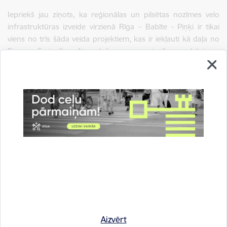
Iepriekš jau ziņots, ka reģionālas un pilsētas nozīmes velo
infrastruktūras izveide virzienā Rīga – Babīte - Piņķi ir tikai
viens no trīs šāda veida projektiem, kas ir iekļauti kā daļa no
Eiropas Savienības Atveseļošanas un noturības mehānisma
plāna (ANM plāns). Šobrīd pārējos divos maršrutos, virzienā
Rīga – Ulbroka un virzienā Rīga – Ķekava turpinās aktīva
būvniecība.
Informāciju sagatavoja: Lelde Rudzika, Rīgas pašvaldības
Ārējās komunikācijas nodaļas projektu koordinatore, e-pasts:
lelde.rudzika@riga.lv
Aizvērt