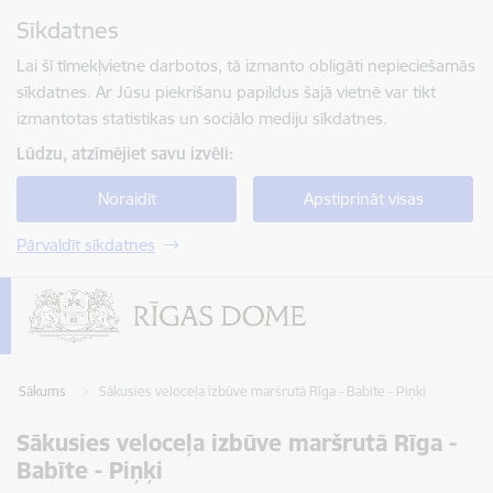
Pāriet uz lapas saturu
Sīkdatnes
Spied
lai meklētu
Enter
Lai šī tīmekļvietne darbotos, tā izmanto obligāti nepieciešamās
sīkdatnes. Ar Jūsu piekrišanu papildus šajā vietnē var tikt
izmantotas statistikas un sociālo mediju sīkdatnes.
Lūdzu, atzīmējiet savu izvēli:
Noraidīt
Apstiprināt visas
Pārvaldīt sīkdatnes
Sākums
Sākusies veloceļa izbūve maršrutā Rīga - Babīte - Piņķi
Sākusies veloceļa izbūve maršrutā Rīga -
Babīte - Piņķi