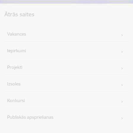
Kājene
Ātrās saites
Vakances
Iepirkumi
Projekti
Izsoles
Konkursi
Publiskās apspriešanas