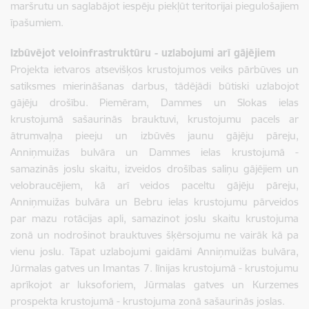
maršrutu un saglabājot iespēju piekļūt teritorijai piegulošajiem
īpašumiem.
Izbūvējot veloinfrastruktūru - uzlabojumi arī gājējiem
Projekta ietvaros atsevišķos krustojumos veiks pārbūves un
satiksmes mierināšanas darbus, tādējādi būtiski uzlabojot
gājēju drošību. Piemēram, Dammes un Slokas ielas
krustojumā sašaurinās brauktuvi, krustojumu pacels ar
ātrumvaļņa pieeju un izbūvēs jaunu gājēju pāreju,
Anniņmuižas bulvāra un Dammes ielas krustojumā -
samazinās joslu skaitu, izveidos drošības saliņu gājējiem un
velobraucējiem, kā arī veidos paceltu gājēju pāreju,
Anniņmuižas bulvāra un Bebru ielas krustojumu pārveidos
par mazu rotācijas apli, samazinot joslu skaitu krustojuma
zonā un nodrošinot brauktuves šķērsojumu ne vairāk kā pa
vienu joslu. Tāpat uzlabojumi gaidāmi Anniņmuižas bulvāra,
Jūrmalas gatves un Imantas 7. līnijas krustojumā - krustojumu
aprīkojot ar luksoforiem, Jūrmalas gatves un Kurzemes
prospekta krustojumā - krustojuma zonā sašaurinās joslas.