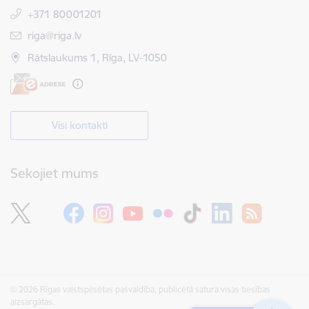
+371 80001201
E-pasts:
riga@riga.lv
Rātslaukums 1, Rīga, LV-1050
Visi kontakti
Sekojiet mums
© 2026 Rīgas valstspilsētas pašvaldība, publicētā satura visas tiesības
aizsargātas.