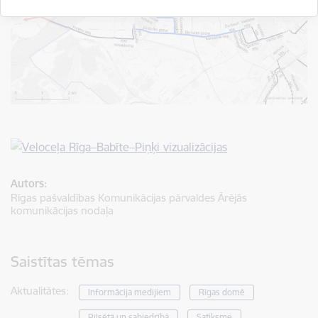
Autors:
Rīgas pašvaldības Komunikācijas pārvaldes Ārējās
komunikācijas nodaļa
Saistītas tēmas
Aktualitātes:
Informācija medijiem
Rīgas domē
Pilsētā un sabiedrībā
Satiksme