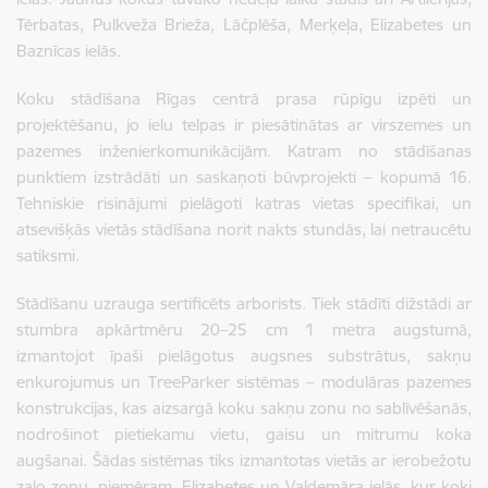
Tērbatas, Pulkveža Brieža, Lāčplēša, Merķeļa, Elizabetes un
Baznīcas ielās.
Koku stādīšana Rīgas centrā prasa rūpīgu izpēti un
projektēšanu, jo ielu telpas ir piesātinātas ar virszemes un
pazemes inženierkomunikācijām. Katram no stādīšanas
punktiem izstrādāti un saskaņoti būvprojekti – kopumā 16.
Tehniskie risinājumi pielāgoti katras vietas specifikai, un
atsevišķās vietās stādīšana norit nakts stundās, lai netraucētu
satiksmi.
Stādīšanu uzrauga sertificēts arborists. Tiek stādīti dižstādi ar
stumbra apkārtmēru 20–25 cm 1 metra augstumā,
izmantojot īpaši pielāgotus augsnes substrātus, sakņu
enkurojumus un TreeParker sistēmas – modulāras pazemes
konstrukcijas, kas aizsargā koku sakņu zonu no sablīvēšanās,
nodrošinot pietiekamu vietu, gaisu un mitrumu koka
augšanai. Šādas sistēmas tiks izmantotas vietās ar ierobežotu
zaļo zonu, piemēram, Elizabetes un Valdemāra ielās, kur koki