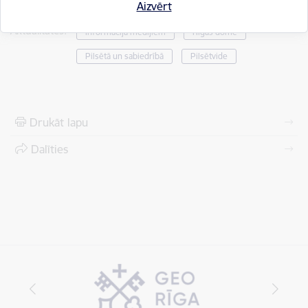
Saistītas tēmas
Aizvērt
Aktualitātes:
Informācija medijiem
Rīgas domē
Pilsētā un sabiedrībā
Pilsētvide
Drukāt lapu
Dalīties