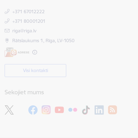
+371 67012222
+371 80001201
E-pasts:
riga@riga.lv
Rātslaukums 1, Rīga, LV-1050
Visi kontakti
Sekojiet mums