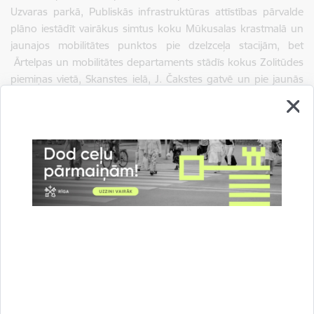
Uzvaras parkā, Publiskās infrastruktūras attīstības pārvalde
plāno iestādīt vairākus simtus koku Mūkusalas krastmalā un
jaunajos mobilitātes punktos pie dzelzceļa stacijām, bet
Ārtelpas un mobilitātes departaments stādīs kokus Zolitūdes
piemiņas vietā, Skanstes ielā, J. Čakstes gatvē un pie jaunās
veloinfrastruktūras projektiem.
Informāciju sagatavoja: Mārtiņš Vilemsons, Rīgas pašvaldības
Ārējās komunikācijas nodaļas projektu koordinators, e-pasts:
martins.vilemsons@riga.lv
.
Autors:
Rīgas pašvaldības Komunikācijas pārvaldes Ārējās
komunikācijas nodaļa