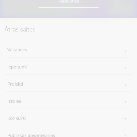
Kājene
Ātrās saites
Vakances
Iepirkumi
Projekti
Izsoles
Konkursi
Publiskās apspriešanas