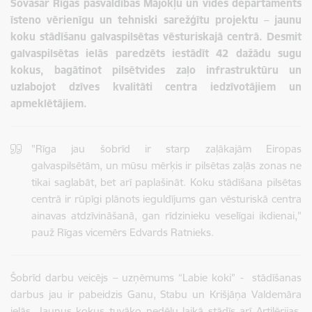
Šovasar Rīgas pašvaldības Mājokļu un vides departaments
īsteno vērienīgu un tehniski sarežģītu projektu – jaunu
koku stādīšanu galvaspilsētas vēsturiskajā centrā. Desmit
galvaspilsētas ielās paredzēts iestādīt 42 dažādu sugu
kokus, bagātinot pilsētvides zaļo infrastruktūru un
uzlabojot dzīves kvalitāti centra iedzīvotājiem un
apmeklētājiem.
"Rīga jau šobrīd ir starp zaļākajām Eiropas
galvaspilsētām, un mūsu mērķis ir pilsētas zaļās zonas ne
tikai saglabāt, bet arī paplašināt. Koku stādīšana pilsētas
centrā ir rūpīgi plānots ieguldījums gan vēsturiskā centra
ainavas atdzīvināšanā, gan rīdzinieku veselīgai ikdienai,"
pauž Rīgas vicemērs Edvards Ratnieks.
Šobrīd darbu veicējs – uzņēmums “Labie koki” - stādīšanas
darbus jau ir pabeidzis Ganu, Stabu un Krišjāņa Valdemāra
ielās. Jaunus kokus tuvāko nedēļu laikā stādīs arī Artilērijas,