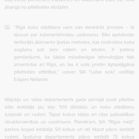
jāsargā no pilsētvides slodzēm.
“Rīgā koku stādīšana vairs nav vienkāršs process – tā
kļuvusi par inženiertehnisku uzdevumu. Blīvi apdzīvotās
teritorijās jāizmanto īpašas metodes, kas nodrošina koka
augšanu pat zem ceļiem un ietvēm. Ir patiess
gandarījums, ka šādas mūsdienīgas tehnoloģijas tiek
izmantotas arī Rīgā, un tas ir solis pretim ilgtspējīgākai
pilsētvides attīstībai,” uzsver SIA “Labie koki” vadītājs
Edgars Neilands.
Mājokļu un vides departaments gada pirmajā pusē pilsētas
ielās iestādījis jau teju 100 dižstādu un koku stādīšanu
turpinās arī rudenī. Tāpat kokus stāda arī citas pašvaldības
struktūrvienības un uzņēmumi. Piemēram, SIA “Rīgas meži”
parkos šogad iestādīja 50 kokus un vēl tikpat plāno iestādīt
rudenī. Īpašuma departaments plāno iestādīt 75 kokus