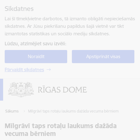
Pāriet uz lapas saturu
Sīkdatnes
Spied
lai meklētu
Enter
Lai šī tīmekļvietne darbotos, tā izmanto obligāti nepieciešamās
sīkdatnes. Ar Jūsu piekrišanu papildus šajā vietnē var tikt
izmantotas statistikas un sociālo mediju sīkdatnes.
Lūdzu, atzīmējiet savu izvēli:
Noraidīt
Apstiprināt visas
Pārvaldīt sīkdatnes
Sākums
Mīlgrāvī taps rotaļu laukums dažāda vecuma bērniem
Mīlgrāvī taps rotaļu laukums dažāda
vecuma bērniem