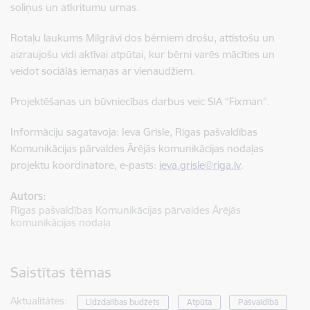
soliņus un atkritumu urnas.
Rotaļu laukums Mīlgrāvī dos bērniem drošu, attīstošu un
aizraujošu vidi aktīvai atpūtai, kur bērni varēs mācīties un
veidot sociālās iemaņas ar vienaudžiem.
Projektēšanas un būvniecības darbus veic SIA “Fixman”.
Informāciju sagatavoja: Ieva Grīsle, Rīgas pašvaldības
Komunikācijas pārvaldes Ārējās komunikācijas nodaļas
projektu koordinatore, e-pasts:
ieva.grisle@riga.lv
.
Autors:
Rīgas pašvaldības Komunikācijas pārvaldes Ārējās
komunikācijas nodaļa
Saistītas tēmas
Aktualitātes:
Līdzdalības budžets
Atpūta
Pašvaldībā