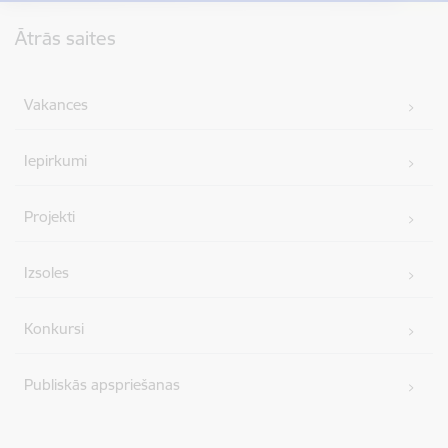
Kājene
Ātrās saites
Vakances
Iepirkumi
Projekti
Izsoles
Konkursi
Publiskās apspriešanas