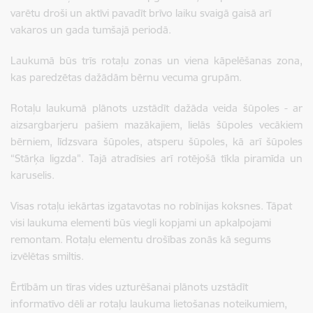
varētu droši un aktīvi pavadīt brīvo laiku svaigā gaisā arī
vakaros un gada tumšajā periodā.
Laukumā būs trīs rotaļu zonas un viena kāpelēšanas zona,
kas paredzētas dažādām bērnu vecuma grupām.
Rotaļu laukumā plānots uzstādīt dažāda veida šūpoles - ar
aizsargbarjeru pašiem mazākajiem, lielās šūpoles vecākiem
bērniem, līdzsvara šūpoles, atsperu šūpoles, kā arī šūpoles
“Stārķa ligzda". Tajā atradīsies arī rotējošā tīkla piramīda un
karuselis.
Visas rotaļu iekārtas izgatavotas no robīnijas koksnes. Tāpat
visi laukuma elementi būs viegli kopjami un apkalpojami
remontam. Rotaļu elementu drošības zonās kā segums
izvēlētas smiltis.
Ērtībām un tīras vides uzturēšanai plānots uzstādīt
informatīvo dēli ar rotaļu laukuma lietošanas noteikumiem,