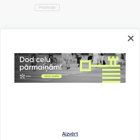
Pilsētvide
Drukāt lapu
Dalīties
Aizvērt