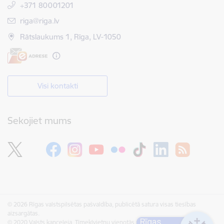
+371 80001201
E-pasts:
riga@riga.lv
Rātslaukums 1, Rīga, LV-1050
Visi kontakti
Sekojiet mums
© 2026 Rīgas valstspilsētas pašvaldība, publicētā satura visas tiesības
aizsargātas.
Rīgas
© 2020 Valsts kanceleja, Tīmekļvietņu vienotās platformas visas tiesības