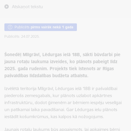
Atskaņot tekstu
Publicēts
pirms vairāk nekā 1 gada
Publicēts: 24.07.2025.
Šonedēļ Mīlgrāvī, Lēdurgas ielā 18B, sākti būvdarbi pie
jauna rotaļu laukuma izveides, ko plānots pabeigt līdz
2025. gada rudenim. Projekts tiek īstenots ar Rīgas
pašvaldības līdzdalības budžeta atbalstu.
Izvēlētā teritorija Mīlgrāvī, Lēdurgas ielā 18B ir pašvaldībai
piederošs zemesgabals, kur plānots uzlabot apkārtnes
infrastruktūru, dodot ģimenēm ar bērniem iespēju veselīgai
un patīkamai laika pavadīšanai. Gar Lēdurgas ielu plānots
iestādīt košumkrūmus, kas kalpos kā nožogojums.
Jaunais rotaļu laukums būs apgaismots, lai apkaimes bērni