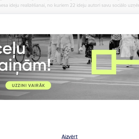
sa ideju realizēšanai, no kuriem 22 ideju autori savu sociālo uzņēmēj
 mērķis un tēma - “No klaiņošanas – uz iesaisti” ir mazināt jauni
jdarbības pakalpojumus, kas veicina iesaisti pievilcīgās, drošās un 
āvēja no pašvaldību, AS “SEB Banka”, Latvijas investīciju attīstīb
iem.
 iesniedzēji izcēlās gan ar ideju daudzveidību, gan augstu kvalitāt
ho Studio”, kas ir radošas ilgtspējības platformas - Bourzma soli
zņēmuma statusu, lai turpinātu savu darbību jau kā sociālais uzņēmu
pašu jauniešu iniciatīva, kas veicina ilgtspējību un radošumu, p
jamu un praktisku iesaisti apģērba pārstrādē, kur jaunieši aktīv
as pierādījušas savu aktualitāti jau radošas ilgtspējības platform
uktīvām nodarbēm.
Aizvērt