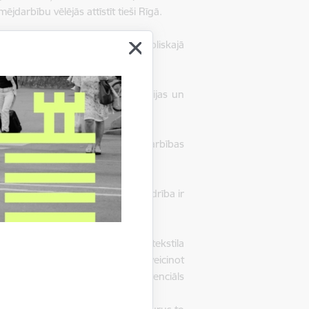
darbību vēlējās attīstīt tieši Rīgā.
ešu neproduktīvu uzturēšanos publiskajā
regulārās aktivitātēs.
as aģentūras, Labklājības ministrijas un
i, piedāvājot inovatīvus uzņēmējdarbības
s sociālajā uzņēmējdarbībā - biedrība ir
ms.
iedāvājot praktiskas darbnīcas tekstila
i rada, nevis pasīvi piedalās, veicinot
as - Bourzma ietvarā, tām ir potenciāls