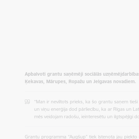
Apbalvoti grantu saņēmēji sociālās uzņēmējdarbīb
Ķekavas, Mārupes, Ropažu un Jelgavas novadiem.
“Man ir neviltots prieks, ka šo grantu saņem tieši
un viņu enerģija dod pārliecību, ka ar Rīgas un Latv
mēs veidojam radošu, ieinteresētu un ilgtspējīgi 
Grantu programma “Augšup” tiek īstenota jau piekto ga