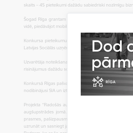
skaits – 45 pieteikumi dažādu sabiedriski nozīmīgu bizne
Šogad Rīga grantam aicināja pieteikt tās idejas, kuru
vidē, piedāvājot mobilus un vietbāzētus sociālās uzņēmē
Konkursa pieteikumus 3 kārtās vērtēja žūrija, kas sast
Latvijas Sociālās uzņēmējdarbības asociācijas pārstāvj
Uzvarētāja noteikšana nebija viegls uzdevums. Projektu
risinājumus dažādu sociālo izaicinājumu mazināšanai.
Konkursā Rīgas pašvaldības grantu iegūst SIA “Green Ec
nodibinājusi SIA un izteikusi velmi iegūt arī sociālā u
Projekta “Radošās augšupstrādes darbnīca” pamatā ir 
augšupstrādes jomā. Darbnīcas piedāvā regulāru, piee
prasmes, pašizpausmi un ilgtspējīgu domāšanu. Darbnīc
uzrunāt un sasniegt jauniešus, lai motivētu tos prod