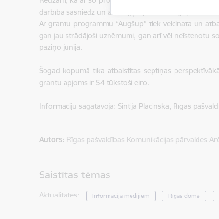
Redzam, ka ar šo projektu atbalstam jauniešus visādos l
darbība sasniedz un aizrauj, ļaujot tiem augt par rad
Ar grantu programmu “Augšup” tiek veicināta un atbals
gan jau strādājoši uzņēmumi, gan arī vēl neīstenotu so
paziņo jūnijā.
Šogad kopumā tika atbalstītas septiņas perspektīvākās
grantu apjoms ir 54 tūkstoši eiro.
Informāciju sagatavoja: Sintija Placinska, Rīgas pašva
Autors:
Rīgas pašvaldības Komunikācijas pārvaldes Ār
Saistītas tēmas
Aktualitātes:
Informācija medijiem
Rīgas domē