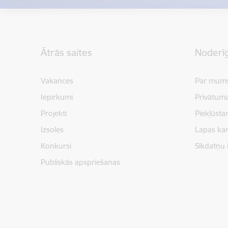
Kājene
Ātrās saites
Noderīg
Vakances
Par mum
Iepirkumi
Privātuma
Projekti
Piekļūsta
Izsoles
Lapas kar
Konkursi
Sīkdatņu 
Publiskās apspriešanas