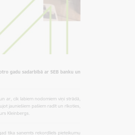
 otro gadu sadarbībā ar SEB banku un
i un ar, cik labiem nodomiem viņi strādā,
aujot jauniešiem pašiem radīt un rīkoties,
turs Kleinbergs.
gad tika saņemts rekordliels pieteikumu