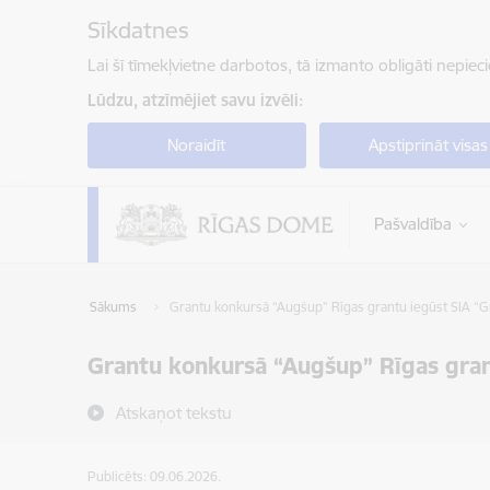
Pāriet uz lapas saturu
Sīkdatnes
Lai šī tīmekļvietne darbotos, tā izmanto obligāti nepiec
Lūdzu, atzīmējiet savu izvēli:
Noraidīt
Apstiprināt visas
Pašvaldība
Sākums
Grantu konkursā “Augšup” Rīgas grantu iegūst SIA “G
Grantu konkursā “Augšup” Rīgas gran
Atskaņot tekstu
Publicēts: 09.06.2026.