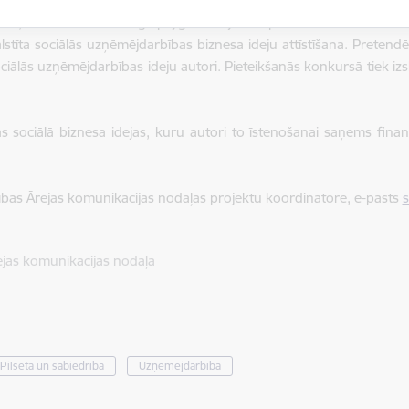
īmeņos – kā pašus iniciatīvas autorus, ļaujot tiem aug un attīstīt 
ošām, ieinteresētām un ilgtspējīgi domājošām personībām.
tīta sociālās uzņēmējdarbības biznesa ideju attīstīšana. Pretend
ciālās uzņēmējdarbības ideju autori. Pieteikšanās konkursā tiek iz
 sociālā biznesa idejas, kuru autori to īstenošanai saņems finans
ldības Ārējās komunikācijas nodaļas projektu koordinatore, e-pasts
s
ējās komunikācijas nodaļa
Pilsētā un sabiedrībā
Uzņēmējdarbība