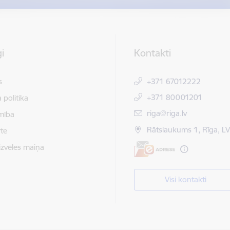
i
Kontakti
s
+371 67012222
+371 80001201
 politika
E-pasts:
riga@riga.lv
mība
Rātslaukums 1, Rīga, L
te
izvēles maiņa
Visi kontakti