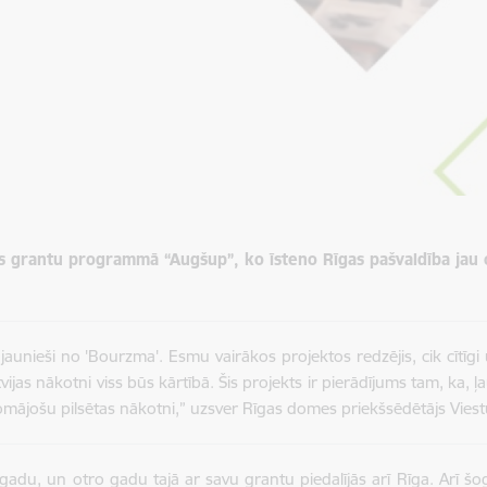
as grantu programmā “Augšup”, ko īsteno Rīgas pašvaldība jau
 jaunieši no 'Bourzma'. Esmu vairākos projektos redzējis, cik cītīg
ijas nākotni viss būs kārtībā. Šis projekts ir pierādījums tam, ka, ļ
domājošu pilsētas nākotni,” uzsver Rīgas domes priekšsēdētājs Vies
du, un otro gadu tajā ar savu grantu piedalījās arī Rīga. Arī šo