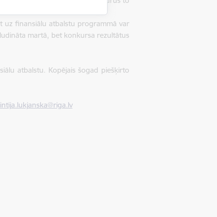
savu piedāvājumu, tā jauniešus, kurus to
ēt uz finansiālu atbalstu programmā var
sludināta martā, bet konkursa rezultātus
iālu atbalstu. Kopējais šogad piešķirto
intija.lukjanska@riga.lv