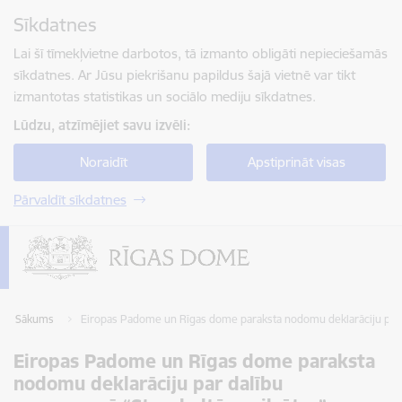
Pāriet uz lapas saturu
Sīkdatnes
Spied
lai meklētu
Enter
Lai šī tīmekļvietne darbotos, tā izmanto obligāti nepieciešamās
sīkdatnes. Ar Jūsu piekrišanu papildus šajā vietnē var tikt
izmantotas statistikas un sociālo mediju sīkdatnes.
Lūdzu, atzīmējiet savu izvēli:
Noraidīt
Apstiprināt visas
Pārvaldīt sīkdatnes
Sākums
Eiropas Padome un Rīgas dome paraksta nodomu deklarāciju par 
Eiropas Padome un Rīgas dome paraksta
nodomu deklarāciju par dalību