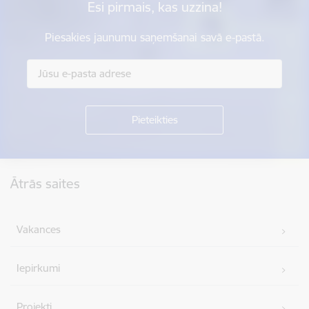
Esi pirmais, kas uzzina!
Piesakies jaunumu saņemšanai savā e-pastā.
Kājene
Ātrās saites
Vakances
Iepirkumi
Projekti