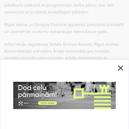
pasākumi saskaņā ar programmas darba plānu, kas tiek
saskaņots ar projektā iesaistītajām pilsētām.
Rīgas dome un Eiropas Padome apņēmās periodiski pārskatīt
un izvērtēt šīs nodomu deklarācijas īstenošanas gaitu.
Informāciju sagatavoja Solvita Brence-Kauste, Rīgas domes
Komunikācijas pārvaldes Ārējās komunikācijas nodaļas
projektu koordinatore,e-pasts:
solvita.brence@riga.lv