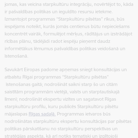
jomas, kas veicina starpkultūru integrāciju, novērtējot to, kāda
ir pašvaldības politikas un ieguldīto resursu ietekme.
Izmantojot programmas “Starpkultūru pilsētas
” rīkus, būs
iespējams noteikt, kurās jomās centienus būtu nepieciešams
koncentrēt vairāk, formulējot
mērķus, rādītājus un izstrādājot
rīcības plānu, tādējādi radot iespēju pieņemt daudz
informētākus lēmumus pašvaldības politikas veidošanā un
īstenošanā.
Savukārt Eiropas padome apņemas sniegt konsultācijas un
atbalstu Rīgai programmas “Starpkultūru pilsētas”
īstenošanas gaitā; nodrošināt saikni starp šo un citām
saistītām programmām vietējā, valsts un starptautiskajā
līmenī; nodrošināt ekspertu vizītes un sagatavot Rīgas
starpkultūru profilu, kuru publicēs Starpkultūru pilsētu
mājaslapas
Rīgas sadaļā.
Programmas ietvaros būs
nodrošinātas starpkultūru ekspertu konsultācijas par pilsētas
politikas pārskatīšanu no starpkultūru perspektīvas un
stratēģijas aspekta, kā arī notiks tematiski un izglītojoši