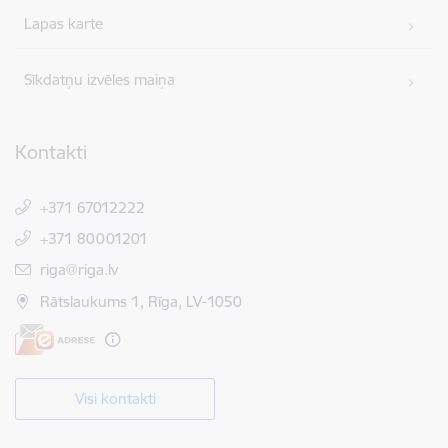
Lapas karte
Sīkdatņu izvēles maiņa
Kontakti
+371 67012222
+371 80001201
E-pasts:
riga@riga.lv
Rātslaukums 1, Rīga, LV-1050
Visi kontakti