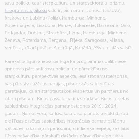
savu politiku caur starpkultūru un starpsektorālu prizmu.
Programmas pilsētu
vidū ir, piemēram, Jonova (Lietuva),
Krakova un
Ļubļina (Polija), Hamburga, Minhene,
Kopenhāgena, Lisabona, Parīze, Bukareste, Barselona, Oslo,
Reikjavika, Dublina
,
Strasbūra, Liona, Hamburga, Minhene,
Ženēva, Roterdama, Bergena, Rijeka, Saragossa, Milāna,
Venēcija, kā arī
pilsētas Austrālijā, Kanādā, ASV un citās valstīs.
Parakstītā līguma ietvaros Rīga kā programmas dalībniece
apņemas pārskatīt savu politiku un pārvaldību no
starpkultūru perspektīvas aspekta,
iesaistot amatpersonas,
kas pārstāv dažādas partijas, pilsoniskās sabiedrības
pārstāvjus, kā arī starptautiskos
ekspertus un partnerus no
citām pilsētām. Rīgas pašvaldībā ir izstrādātas Rīgas pilsētas
sabiedrības integrācijas pamatnostādnes 2019.–2024.
gadam. Ņemot vērā,
ka tuvākajā laikā
plānots uzsākt
darbu
pie Rīgas pilsētas sabiedrības integrācijas pamatnostādņu
izstrādes nākamajam periodam, šī ir lieliska iespēja, kas ļaus
Rīgas pašvaldībai pārskatīt dažādas pārvaldības/politikas