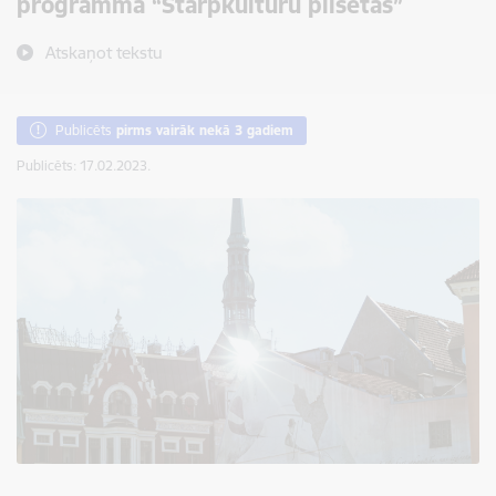
programmā “Starpkultūru pilsētas”
Atskaņot tekstu
Publicēts
pirms vairāk nekā 3 gadiem
Publicēts: 17.02.2023.