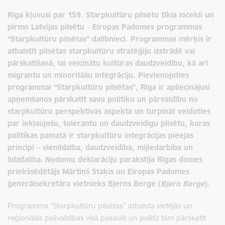
Rīga kļuvusi par 159. Starpkultūru pilsētu tīkla locekli un
pirmo Latvijas pilsētu
–
Eiropas Padomes programmas
“Starpkultūru pilsētas” dalībnieci. Programmas mērķis ir
atbalstīt pilsētas starpkultūru stratēģiju izstrādē vai
pārskatīšanā, lai veicinātu kultūras daudzveidību, kā arī
migrantu un minoritāšu integrāciju. Pievienojoties
programmai “Starpkultūru pilsētas”, Rīga ir apliecinājusi
apņemšanos pārskatīt savu politiku un pārvaldību no
starpkultūru perspektīvas aspekta un turpināt veidoties
par iekļaujošu, tolerantu un daudzveidīgu pilsētu, kuras
politikas pamatā ir starpkultūru integrācijas pieejas
principi – vienlīdzība, daudzveidība, mijiedarbība un
līdzdalība.
Nodomu deklarāciju parakstīja Rīgas domes
priekšsēdētājs Mārtiņš Staķis un Eiropas Padomes
ģenerālsekretāra vietnieks Bjerns Berge (
Bjørn Berge
).
Programma “Starpkultūru pilsētas” atbalsta vietējās un
reģionālās pašvaldības visā pasaulē un palīdz tām pārskatīt