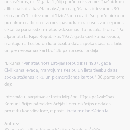
nokavējums, no šī gada 1.jūlija parādnieks zemes īpašniekam
atlīdzina katra kavēta maksājuma atgūšanas izdevumus 30
eiro apmērā. Izdevumu atlīdzināšana neatbrīvo parādnieku no
pienākuma atlīdzināt zemes īpašniekam radušos zaudējumus,
ciktāl tie pārsniedz minētos izdevumus. To nosaka likuma “Par
atjaunotā Latvijas Republikas 1937. gada Civillikuma ievada,
mantojuma tiesību un lietu tiesību daļas spēkā stāšanās laiku
un piemērošanas kārtību” 38.panta ceturtā daļa.
*Likuma "
Par atjaunotā Latvijas Republikas 1937. gada
Civillikuma ievada, mantojuma tiesību un lietu tiesību daļas
spēkā stāšanās laiku un piemērošanas kārtību
” 38.panta otrā
daļa.
Informāciju sagatavoja: Ineta Miglāne, Rīgas pašvaldības
Komunikācijas pārvaldes Ārējās komunikācijas nodaļas
projektu koordinatore,
e-pasts:
ineta.miglane@riga.lv
.
Autors:
Rīgas pašvaldības Komunikācijas pārvaldes Ārējās