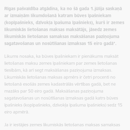
Rīgas pašvaldība atgādina, ka no šā gada 1.jūlija saskaņā
ar izmaiņām likumdošanā katram būves īpašniekam
(kopīpašnieks, dzīvokļa īpašuma īpašnieks),
kurš ir zemes
likumiskās lietošanas maksas maksātājs,
jāsedz zemes
likumiskās lietošanas samaksas maksāšanas paziņojuma
sagatavošanas un nosūtīšanas izmaksas 15 eiro gadā*.
Likums nosaka, ka būves īpašniekam ir pienākums maksāt
lietošanas maksu zemes īpašniekam par zemes lietošanas
tiesībām, kā arī segt maksāšanas paziņojuma izmaksas.
Likumiskās lietošanas maksas apmērs ir četri procenti no
lietošanā esošās zemes kadastrālās vērtības gadā, bet ne
mazāks par 50 eiro gadā. Maksāšanas paziņojuma
sagatavošanas un nosūtīšanas izmaksas gadā katrs būves
īpašnieks (kopīpašnieks, dzīvokļa īpašuma īpašnieks) sedz 15
eiro apmērā.
Ja ir iestājies zemes likumiskās lietošanas maksas samaksas