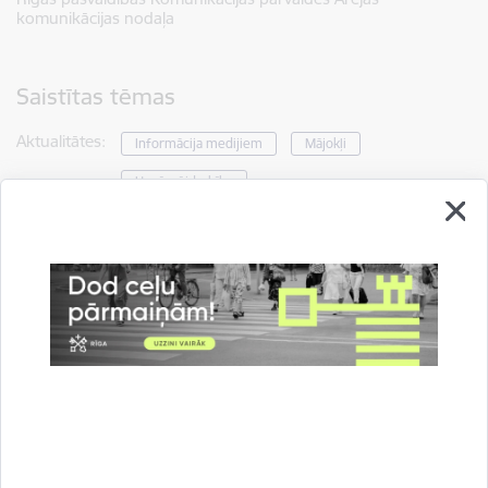
komunikācijas nodaļa
Saistītas tēmas
Aktualitātes:
Informācija medijiem
Mājokļi
Uzņēmējdarbība
Drukāt lapu
Dalīties