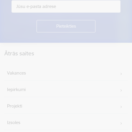
Kājene
Ātrās saites
Vakances
Iepirkumi
Projekti
Izsoles