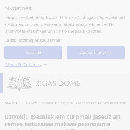
Pāriet uz lapas saturu
Sīkdatnes
Spied
lai meklētu
Enter
Lai šī tīmekļvietne darbotos, tā izmanto obligāti nepieciešamās
sīkdatnes. Ar Jūsu piekrišanu papildus šajā vietnē var tikt
izmantotas statistikas un sociālo mediju sīkdatnes.
Lūdzu, atzīmējiet savu izvēli:
Noraidīt
Apstiprināt visas
Pārvaldīt sīkdatnes
Sākums
Dzīvokļu īpašniekiem turpmāk jāsedz arī zemes lietošanas maks
Dzīvokļu īpašniekiem turpmāk jāsedz arī
zemes lietošanas maksas paziņojuma