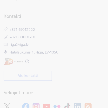
Kontakti
+371 67012222
+371 80001201
E-pasts:
riga@riga.lv
Rātslaukums 1, Rīga, LV-1050
Visi kontakti
Sekojiet mums