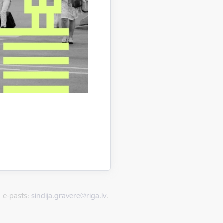
, e-pasts:
sindija.gravere@riga.lv
.