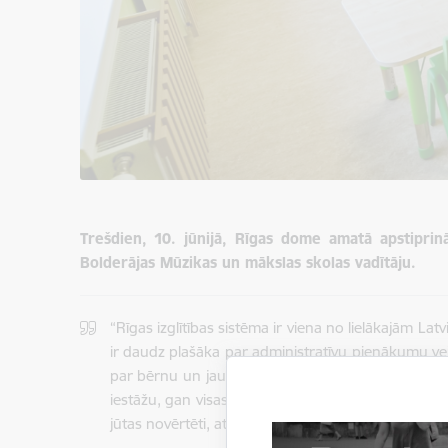
Trešdien, 10. jūnijā, Rīgas dome amatā apstiprinā
Bolderājas Mūzikas un mākslas skolas vadītāju.
“Rīgas izglītības sistēma ir viena no lielākajām Latv
ir daudz plašāka par administratīvu pienākumu ve
par bērnu un jauniešu izaugsmi. Esmu pārliecināta
iestāžu, gan visas Rīgas izglītības attīstībā. Nov
jūtas novērtēti, atbalstīti un motivēti sasniegt sa