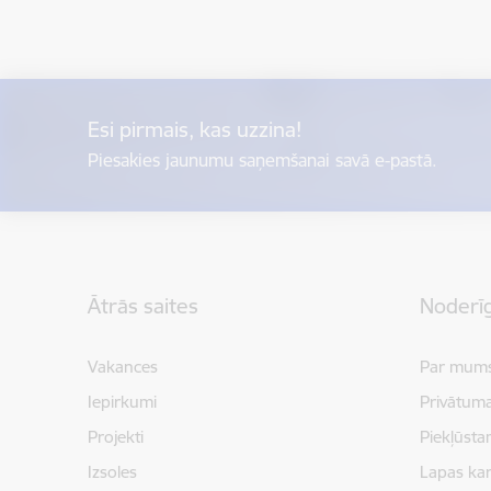
Esi pirmais, kas uzzina!
Piesakies jaunumu saņemšanai savā e-pastā.
Kājene
Ātrās saites
Noderīg
Vakances
Par mum
Iepirkumi
Privātuma
Projekti
Piekļūsta
Izsoles
Lapas kar