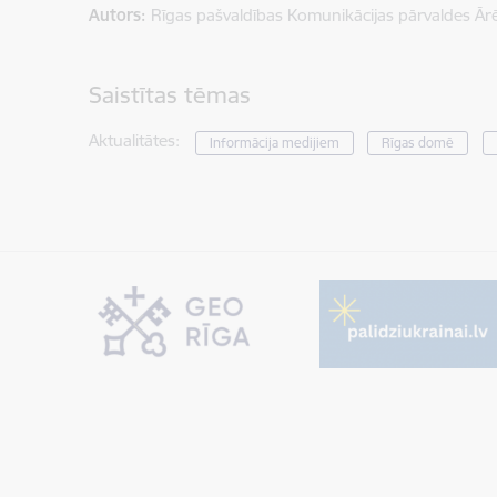
Autors:
Rīgas pašvaldības Komunikācijas pārvaldes Ār
Saistītas tēmas
Aktualitātes:
Informācija medijiem
Rīgas domē