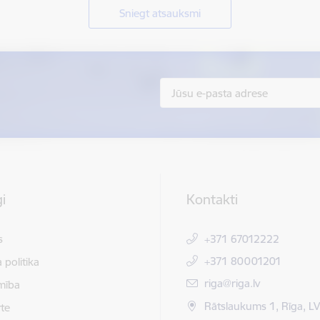
Sniegt atsauksmi
i
Kontakti
s
+371 67012222
+371 80001201
 politika
E-pasts:
riga@riga.lv
mība
Rātslaukums 1, Rīga, L
te