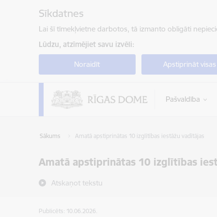
Pāriet uz lapas saturu
Sīkdatnes
Lai šī tīmekļvietne darbotos, tā izmanto obligāti nepiec
Lūdzu, atzīmējiet savu izvēli:
Noraidīt
Apstiprināt visas
Pašvaldība
Sākums
Amatā apstiprinātas 10 izglītības iestāžu vadītājas
Amatā apstiprinātas 10 izglītības ies
Atskaņot tekstu
Publicēts: 10.06.2026.