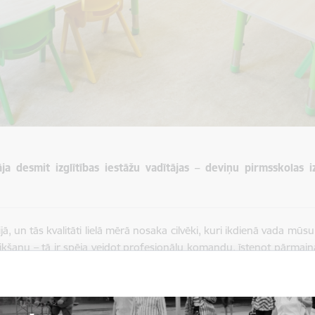
ja desmit izglītības iestāžu vadītājas – deviņu pirmsskolas i
ijā, un tās kvalitāti lielā mērā nosaka cilvēki, kuri ikdienā vada mūs
ikšanu – tā ir spēja veidot profesionālu komandu, īstenot pārmaiņ
, ka jaunieceltās vadītājas ar savu pieredzi, zināšanām un enerģi
ēlu saglabāt iedvesmu, drosmi pieņemt jaunus izaicinājumus un veido
vus mērķus,” saka Rīgas domes Izglītības, kultūras un sporta komite