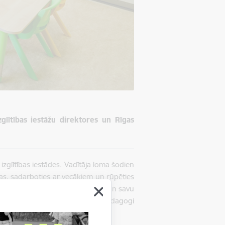
zglītības iestāžu direktores un Rīgas
u izglītības iestādes. Vadītāja loma šodien
as, sadarboties ar vecākiem un rūpēties
ju sniegs nozīmīgu ieguldījumu gan savu
t vidi, kurā bērni, jaunieši un pedagogi
jas priekšsēdētāja Laima Geikina.