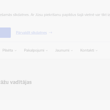
iešamās sīkdatnes. Ar Jūsu piekrišanu papildus šajā vietnē var tikt i
Pārvaldīt sīkdatnes
Pilsēta
Pakalpojumi
Jaunumi
Kontakti
tāžu vadītājas