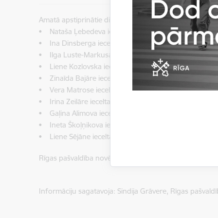
Amatā apstiprinātie direktori:
• Nataša Ļebedeva iecelta Rīgas pirmsskolas izglītības
• Ina Dinsberga iecelta Rīgas pirmsskolas izglītības ie
• Ilga Luste-Markusa iecelta Rīgas pirmsskolas izglītīb
• Liene Kozlovska iecelta Rīgas pirmsskolas izglītības
• Zinaīda Bajāre iecelta Rīgas pirmsskolas izglītības ie
• Vera Matrose iecelta Rīgas 200. pirmsskolas izglītīb
• Irina Zeilāre iecelta Rīgas 259. pirmsskolas izglītība
• Gaļina Alimova iecelta Rīgas 40. pirmsskolas izglītīb
• Ineta Škoļņikova iecelta Rīgas 148. pirmsskolas izglī
• Liene Sējāne iecelta Rīgas Bolderājas Mūzikas un mā
Rīgas pašvaldība novēl veiksmi jaunajos amata pienāk
Informāciju sagatavoja: Sindija Grāvere, Rīgas pašvald