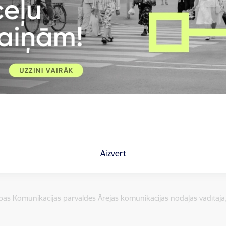
 iestādes “Madariņa” vadītājas amatā;
stādes “Kamolītis” vadītājas amatā;
as iestādes “Ziepniekkalns” vadītājas amatā;
 iestādes “Pumpuriņi” vadītājas amatā;
stādes “Grīziņkalns” vadītājas amatā;
as iestādes vadītājas amatā;
s iestādes vadītājas amatā;
as iestādes vadītājas amatā;
tības iestādes vadītājas amatā;
kslas skolas direktores amatā.
Aizvērt
umos!
ības Komunikācijas pārvaldes Ārējās komunikācijas nodaļas vadītāja