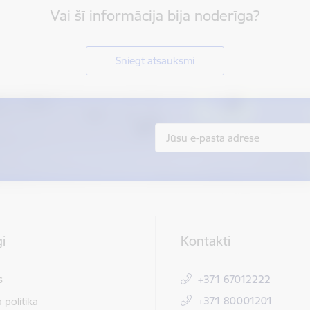
Vai šī informācija bija noderīga?
Sniegt atsauksmi
i
Kontakti
s
+371 67012222
+371 80001201
 politika