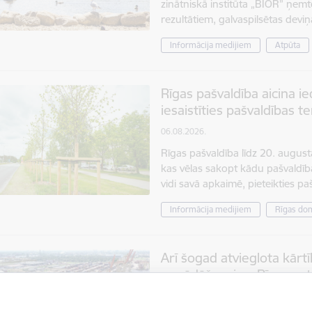
zinātniskā institūta „BIOR” ņem
rezultātiem, galvaspilsētas deviņ
Informācija medijiem
Atpūta
Rīgas pašvaldība aicina i
iesaistīties pašvaldības t
06.08.2026.
Rīgas pašvaldība līdz 20. august
kas vēlas sakopt kādu pašvaldīb
vidi savā apkaimē, pieteikties p
Informācija medijiem
Rīgas do
Arī šogad atvieglota kārt
nogādāšanai uz Rīgas os
05.08.2026.