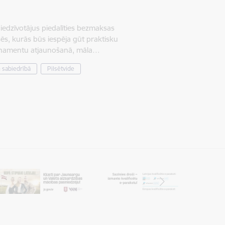
iedzīvotājus piedalīties bezmaksas
ēs, kurās būs iespēja gūt praktisku
ornamentu atjaunošanā, māla…
n sabiedrībā
Pilsētvide