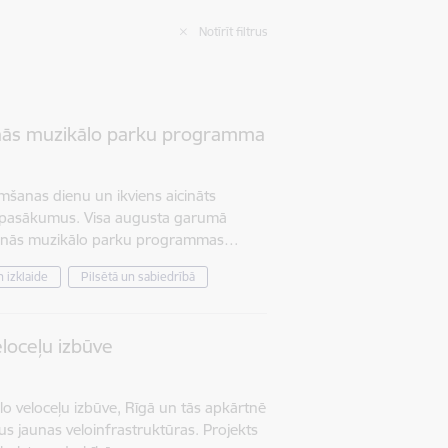
Notīrīt filtrus
inās muzikālo parku programma
mšanas dienu un ikviens aicināts
 pasākumus. Visa augusta garumā
ndinās muzikālo parku programmas…
 izklaide
Pilsētā un sabiedrībā
eloceļu izbūve
lo veloceļu izbūve, Rīgā un tās apkārtnē
us jaunas veloinfrastruktūras. Projekts