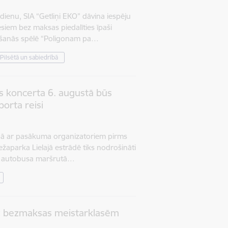
ienu, SIA “Getliņi EKO” dāvina iespēju
esiem bez maksas piedalīties īpaši
ēšanās spēlē “Poligonam pa…
Pilsētā un sabiedrībā
is koncerta 6. augustā būs
porta reisi
ībā ar pasākuma organizatoriem pirms
žaparka Lielajā estrādē tiks nodrošināti
48. autobusa maršrutā…
uz bezmaksas meistarklasēm