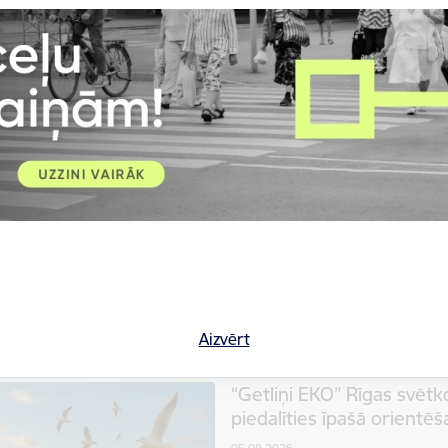
Sākoties aktīvajai jaunās ražas 
pērn Rīgas pašvaldības un Rīgas 
satiksmes organizācijas kārtība
Informācija medijiem
Pilsētā u
Rīgā mācībās būvēs pretm
pārbaudīs gatavību apdr
05.08.2026.
Piektdien, 7. augustā, Rīgā, Ojār
mācības, kurās Rīgas pašvaldīb
pretmobilitātes inženierbūves - 
Informācija medijiem
Rīgas do
Aizvērt
“Getliņi EKO” Rīgas svēt
piedalīties īpašā orientē