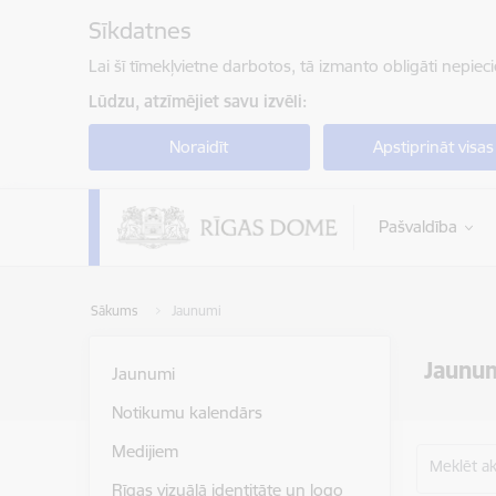
Pāriet uz lapas saturu
Sīkdatnes
Lai šī tīmekļvietne darbotos, tā izmanto obligāti nepiec
Lūdzu, atzīmējiet savu izvēli:
Noraidīt
Apstiprināt visas
Pašvaldība
Sākums
Jaunumi
Jaunu
Jaunumi
Notikumu kalendārs
Medijiem
Meklēt akt
Rīgas vizuālā identitāte un logo