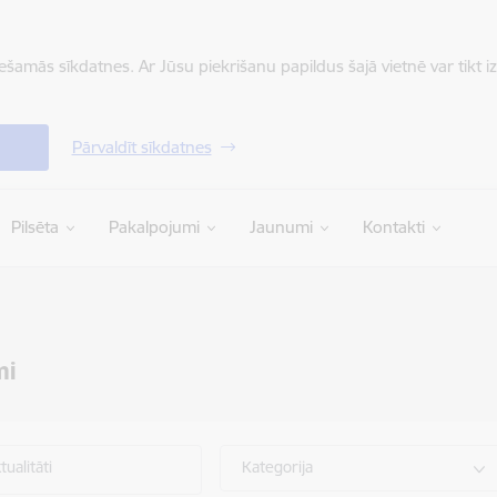
iešamās sīkdatnes. Ar Jūsu piekrišanu papildus šajā vietnē var tikt i
Pārvaldīt sīkdatnes
Pilsēta
Pakalpojumi
Jaunumi
Kontakti
mi
ualitāti
Kategorija