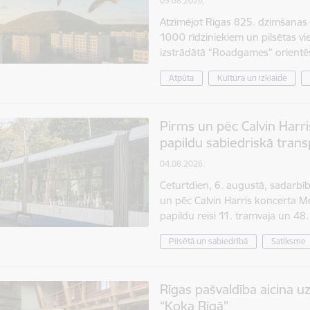
05.08.2026.
Atzīmējot Rīgas 825. dzimšanas d
1000 rīdziniekiem un pilsētas vi
izstrādātā “Roadgames” orient
Atpūta
Kultūra un izklaide
Pirms un pēc Calvin Harr
papildu sabiedriskā trans
04.08.2026.
Ceturtdien, 6. augustā, sadarb
un pēc Calvin Harris koncerta Me
papildu reisi 11. tramvaja un 
Pilsētā un sabiedrībā
Satiksme
Rīgas pašvaldība aicina 
“Koka Rīgā”