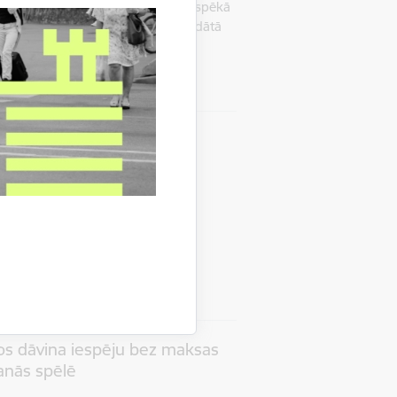
pieņemšanas sezonai, arī šogad ir spēkā
brīvostas pārvaldes kopīgi izstrādātā
 lauksaimniecības kravu…
n sabiedrībā
Satiksme
obilitātes šķēršļus un
audējuma situācijām
a Vācieša ielā, notiks praktiskas
a kopā ar partneriem būvēs
fiziskus šķēršļus, kas paredzēti…
mē
Drošība
kos dāvina iespēju bez maksas
šanās spēlē