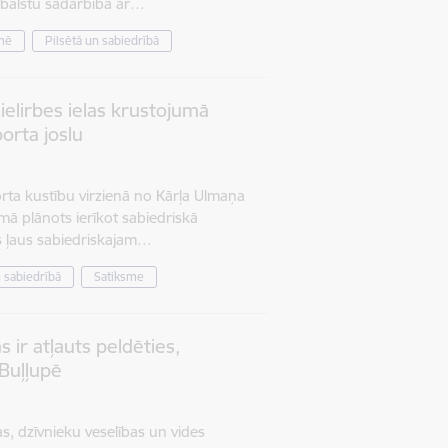
atbalstu sadarbībā ar…
mē
Pilsētā un sabiedrībā
ielirbes ielas krustojumā
orta joslu
orta kustību virzienā no Kārļa Ulmaņa
umā plānots ierīkot sabiedriskā
ms ļaus sabiedriskajam…
n sabiedrībā
Satiksme
s ir atļauts peldēties,
Buļļupē
s, dzīvnieku veselības un vides