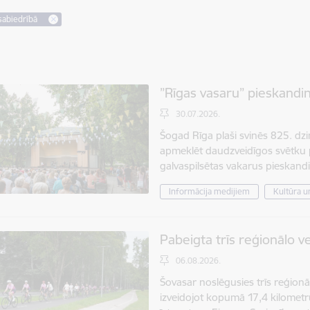
sabiedrībā
”Rīgas vasaru” pieskand
30.07.2026.
Šogad Rīga plaši svinēs 825. dzi
apmeklēt daudzveidīgos svētku
galvaspilsētas vakarus pieska
Informācija medijiem
Kultūra un
Pabeigta trīs reģionālo v
06.08.2026.
Šovasar noslēgusies trīs reģionā
izveidojot kopumā 17,4 kilometr