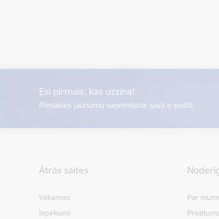
Esi pirmais, kas uzzina!
Piesakies jaunumu saņemšanai savā e-pastā.
Kājene
Ātrās saites
Noderīg
Vakances
Par mum
Iepirkumi
Privātuma