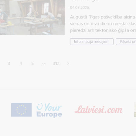
04.08.2026.
Augustā Rīgas pašvaldība aicina 
vienas un divu dienu meistarklas
pieredzi arhitektonisko ģipša 
Informācija medijiem
Pilsētā u
ana
…
3
4
5
312
jā lapa
pa
Lapa
Lapa
Lapa