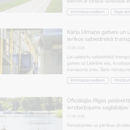
īstenots ar Eiropas Savienības 
Informācija medijiem
Rīgas do
Kārļa Ulmaņa gatves un L
ierīkos sabiedriskā transp
07.08.2026.
Lai uzlabotu sabiedriskā transp
gatves uz Lielirbes ielu, krustoj
transporta joslu. Šāds risināju
Informācija medijiem
Pilsētā u
Oficiālajās Rīgas peldvietā
ierobežojums saglabājas 
07.08.2026.
Pamatojoties uz pārtikas drošība