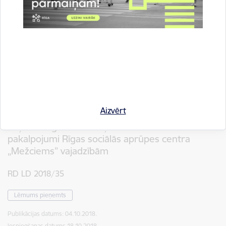
Paredzamā līgumcena
5548000
RD PAD 2018/18
Apstiprināts
Publikācijas datums:
12.10.2018.
Grozījumu datums: 20.12.2018.
Iesniegšanas datums
10.01.2019.
Aizvērt
Veļas mazgāšanas un ķīmiskās tīrīšanas
pakalpojumi Rīgas sociālās aprūpes centra
„Mežciems” vajadzībām
RD LD 2018/35
Lēmums pieņemts
Publikācijas datums:
04.10.2018.
Iesniegšanas datums
18.10.2018.