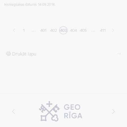
Iesniegšanas datums
14.09.2018.
Lapošana
…
…
1
401
402
403
404
405
411
Lapa
Lapa
Pašreizējā lapa
Lapa
Lapa
Drukāt lapu