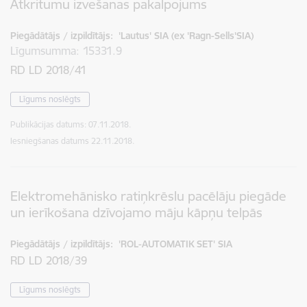
Atkritumu izvešanas pakalpojums
Piegādātājs / izpildītājs:
'Lautus' SIA (ex 'Ragn-Sells'SIA)
Līgumsumma
15331.9
RD LD 2018/41
Līgums noslēgts
Publikācijas datums:
07.11.2018.
Iesniegšanas datums
22.11.2018.
Elektromehānisko ratiņkrēslu pacēlāju piegāde
un ierīkošana dzīvojamo māju kāpņu telpās
Piegādātājs / izpildītājs:
'ROL-AUTOMATIK SET' SIA
RD LD 2018/39
Līgums noslēgts