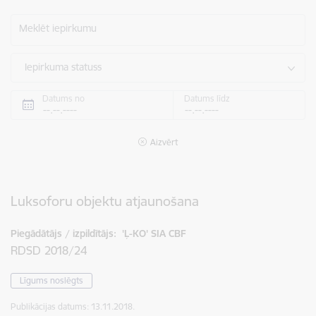
Meklēt iepirkumu
Iepirkuma statuss
Datums no
Datums līdz
Aizvērt
Luksoforu objektu atjaunošana
Piegādātājs / izpildītājs:
'Ļ-KO' SIA CBF
RDSD 2018/24
Līgums noslēgts
Publikācijas datums:
13.11.2018.