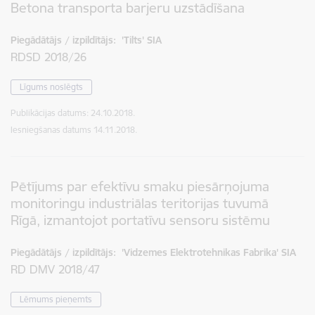
Betona transporta barjeru uzstādīšana
Piegādātājs / izpildītājs:
'Tilts' SIA
RDSD 2018/26
Līgums noslēgts
Publikācijas datums:
24.10.2018.
Iesniegšanas datums
14.11.2018.
Pētījums par efektīvu smaku piesārņojuma
monitoringu industriālas teritorijas tuvumā
Rīgā, izmantojot portatīvu sensoru sistēmu
Piegādātājs / izpildītājs:
'Vidzemes Elektrotehnikas Fabrika' SIA
RD DMV 2018/47
Lēmums pieņemts