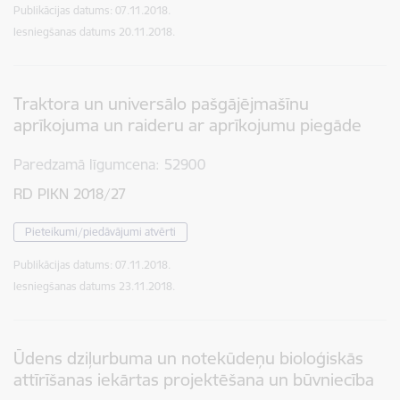
Publikācijas datums:
07.11.2018.
Iesniegšanas datums
20.11.2018.
Traktora un universālo pašgājējmašīnu
aprīkojuma un raideru ar aprīkojumu piegāde
Paredzamā līgumcena
52900
RD PIKN 2018/27
Pieteikumi/piedāvājumi atvērti
Publikācijas datums:
07.11.2018.
Iesniegšanas datums
23.11.2018.
Ūdens dziļurbuma un notekūdeņu bioloģiskās
attīrīšanas iekārtas projektēšana un būvniecība