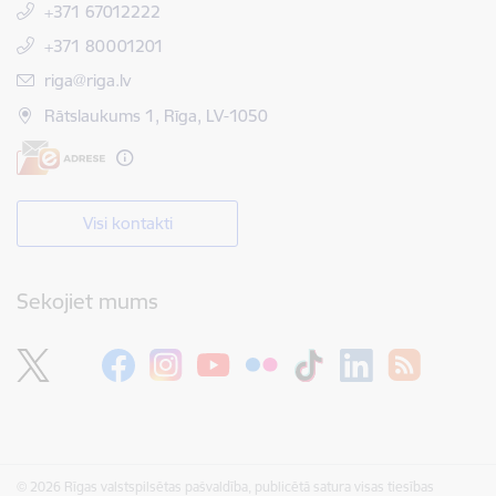
+371 67012222
+371 80001201
E-pasts:
riga@riga.lv
Rātslaukums 1, Rīga, LV-1050
Visi kontakti
Sekojiet mums
© 2026 Rīgas valstspilsētas pašvaldība, publicētā satura visas tiesības