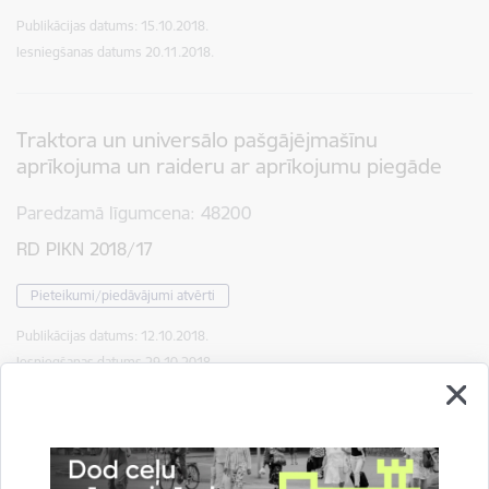
Publikācijas datums:
15.10.2018.
Iesniegšanas datums
20.11.2018.
Traktora un universālo pašgājējmašīnu
aprīkojuma un raideru ar aprīkojumu piegāde
Paredzamā līgumcena
48200
RD PIKN 2018/17
Pieteikumi/piedāvājumi atvērti
Publikācijas datums:
12.10.2018.
Iesniegšanas datums
29.10.2018.
Rīgas Centrāltirgus revitalizācija