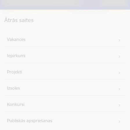
Kājene
Ātrās saites
Vakances
Iepirkumi
Projekti
Izsoles
Konkursi
Publiskās apspriešanas