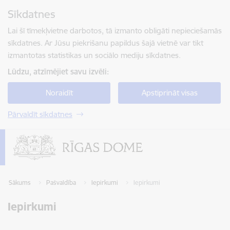
Pāriet uz lapas saturu
Sīkdatnes
Spied
lai meklētu
Enter
Lai šī tīmekļvietne darbotos, tā izmanto obligāti nepieciešamās
sīkdatnes. Ar Jūsu piekrišanu papildus šajā vietnē var tikt
izmantotas statistikas un sociālo mediju sīkdatnes.
Lūdzu, atzīmējiet savu izvēli:
Noraidīt
Apstiprināt visas
Pārvaldīt sīkdatnes
Sākums
Pašvaldība
Iepirkumi
Iepirkumi
Iepirkumi