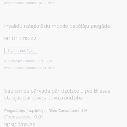
Iesniegšanas datums
04.12.2018.
Invalīdu ratiņkrēslu mobilo pacēlāju piegāde
RD LD 2018/42
Līgums noslēgts
Publikācijas datums:
13.11.2018.
Iesniegšanas datums
26.11.2018.
Satiksmes pārvada pār dzelzceļu pie Brasas
stacijas pārbūves būvuzraudzība
Piegādātājs / izpildītājs:
'Geo Consultants' SIA
Līgumsumma
0.01
RDSD 2018/32