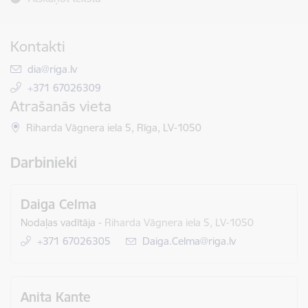
Kontakti
E-pasts:
dia@riga.lv
+371 67026309
Atrašanās vieta
Riharda Vāgnera iela 5, Rīga, LV-1050
Darbinieki
Daiga Celma
Nodaļas vadītāja
-
Riharda Vāgnera iela 5, LV-1050
+371 67026305
E-pasts:
Daiga.Celma@riga.lv
Anita Kante