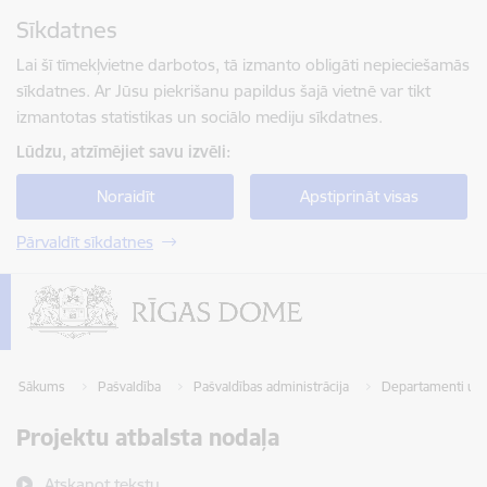
Pāriet uz lapas saturu
Sīkdatnes
Spied
lai meklētu
Enter
Lai šī tīmekļvietne darbotos, tā izmanto obligāti nepieciešamās
sīkdatnes. Ar Jūsu piekrišanu papildus šajā vietnē var tikt
izmantotas statistikas un sociālo mediju sīkdatnes.
Lūdzu, atzīmējiet savu izvēli:
Noraidīt
Apstiprināt visas
Pārvaldīt sīkdatnes
Sākums
Pašvaldība
Pašvaldības administrācija
Departamenti un 
Projektu atbalsta nodaļa
Atskaņot tekstu