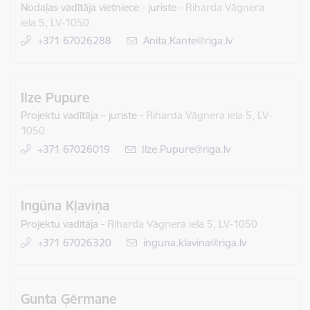
Nodaļas vadītāja vietniece - juriste
-
Riharda Vāgnera
iela 5, LV-1050
+371 67026288
E-pasts:
Anita.Kante@riga.lv
Ilze Pupure
Projektu vadītāja – juriste
-
Riharda Vāgnera iela 5, LV-
1050
+371 67026019
E-pasts:
Ilze.Pupure@riga.lv
Ingūna Kļaviņa
Projektu vadītāja
-
Riharda Vāgnera iela 5, LV-1050
+371 67026320
E-pasts:
inguna.klavina@riga.lv
Gunta Ģērmane