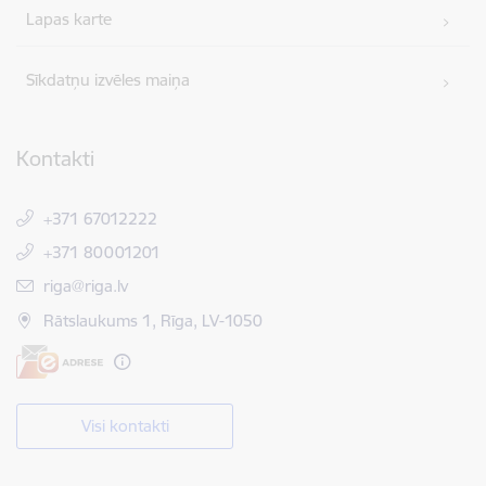
Lapas karte
Sīkdatņu izvēles maiņa
Kontakti
+371 67012222
+371 80001201
E-pasts:
riga@riga.lv
Rātslaukums 1, Rīga, LV-1050
Visi kontakti