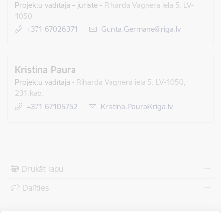
Projektu vadītāja – juriste
-
Riharda Vāgnera iela 5, LV-
1050
+371 67026371
E-pasts:
Gunta.Germane@riga.lv
Kristina Paura
Projektu vadītāja
-
Riharda Vāgnera iela 5, LV-1050,
231.kab.
+371 67105752
E-pasts:
Kristina.Paura@riga.lv
Drukāt lapu
Dalīties