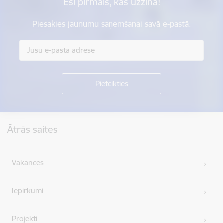
Esi pirmais, kas uzzina!
Piesakies jaunumu saņemšanai savā e-pastā.
Kājene
Ātrās saites
Vakances
Iepirkumi
Projekti