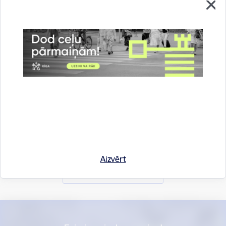
Vai šī informācija bija noderīga?
Aizvērt
Sniegt atsauksmi