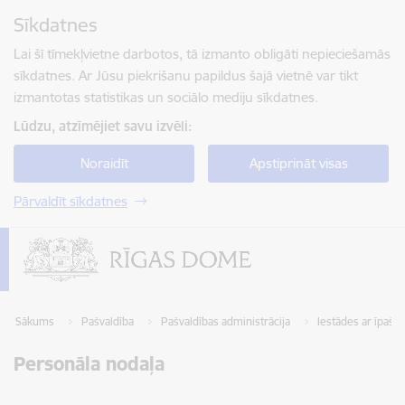
Pāriet uz lapas saturu
Sīkdatnes
Spied
lai meklētu
Enter
Lai šī tīmekļvietne darbotos, tā izmanto obligāti nepieciešamās
sīkdatnes. Ar Jūsu piekrišanu papildus šajā vietnē var tikt
izmantotas statistikas un sociālo mediju sīkdatnes.
Lūdzu, atzīmējiet savu izvēli:
Noraidīt
Apstiprināt visas
Pārvaldīt sīkdatnes
Sākums
Pašvaldība
Pašvaldības administrācija
Iestādes ar īpaš
Personāla nodaļa