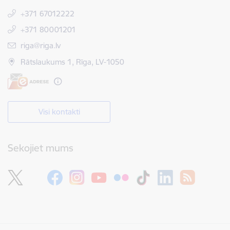
+371 67012222
+371 80001201
E-pasts:
riga@riga.lv
Rātslaukums 1, Rīga, LV-1050
Visi kontakti
Sekojiet mums