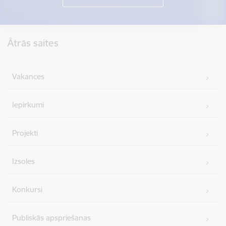
Kājene
Ātrās saites
Vakances
Iepirkumi
Projekti
Izsoles
Konkursi
Publiskās apspriešanas