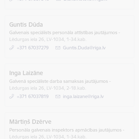
Guntis Dūda
Galvenais speciālists personāla attīstības jautājumos
-
Lēdurgas iela 26, LV-1034, 1-34.kab.
+371 67037279
E-pasts:
Guntis.Duda@riga.lv
Inga Laizāne
Galvenā speciāliste darba samaksas jautājumos
-
Lēdurgas iela 26, LV-1034, 2-18.kab.
+371 67037819
E-pasts:
inga.laizane@riga.lv
Mārtiņš Dzērve
Personāla galvenais inspektors apmācības jautājumos
-
Lēdurgas iela 26, LV-1034, 1-34.kab.