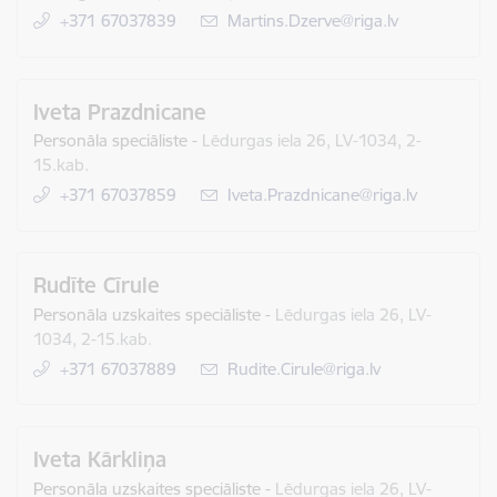
+371 67037839
E-pasts:
Martins.Dzerve@riga.lv
Iveta Prazdnicane
Personāla speciāliste
-
Lēdurgas iela 26, LV-1034, 2-
15.kab.
+371 67037859
E-pasts:
Iveta.Prazdnicane@riga.lv
Rudīte Cīrule
Personāla uzskaites speciāliste
-
Lēdurgas iela 26, LV-
1034, 2-15.kab.
+371 67037889
E-pasts:
Rudite.Cirule@riga.lv
Iveta Kārkliņa
Personāla uzskaites speciāliste
-
Lēdurgas iela 26, LV-