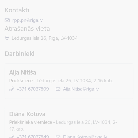
Kontakti
E-pasts:
rpp.pn@riga.lv
Atrašanās vieta
Lēdurgas iela 26, Rīga, LV-1034
Darbinieki
Aija Nitiša
Priekšniece
-
Lēdurgas iela 26, LV-1034, 2-16.kab.
+371 67037809
E-pasts:
Aija.Nitisa@riga.lv
Diāna Kotova
Priekšnieka vietniece
-
Lēdurgas iela 26, LV-1034, 2-
17.kab.
+371 67037849
E-pasts:
Diana.Kotova@riga.lv