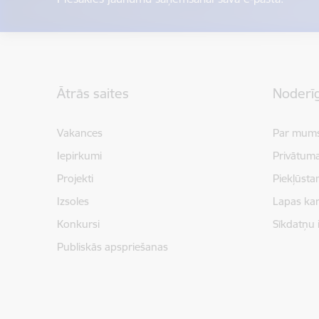
Kājene
Ātrās saites
Noderīg
Vakances
Par mum
Iepirkumi
Privātuma
Projekti
Piekļūsta
Izsoles
Lapas kar
Konkursi
Sīkdatņu 
Publiskās apspriešanas