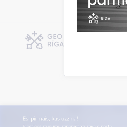
Esi pirmais, kas uzzina!
Piesakies jaunumu saņemšanai savā e-pastā.