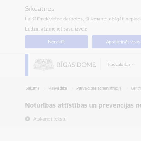
Pāriet uz lapas saturu
Sīkdatnes
Lai šī tīmekļvietne darbotos, tā izmanto obligāti nepiec
Lūdzu, atzīmējiet savu izvēli:
Noraidīt
Apstiprināt visas
Pašvaldība
Sākums
Pašvaldība
Pašvaldības administrācija
Centrā
Noturības attīstības un prevencijas n
Atskaņot tekstu