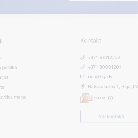
i
Kontakti
s
+371 67012222
+371 80001201
 politika
E-pasts:
riga@riga.lv
mība
Rātslaukums 1, Rīga, L
te
izvēles maiņa
Visi kontakti