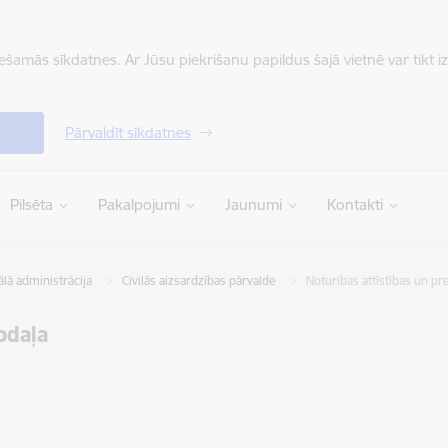
iešamās sīkdatnes. Ar Jūsu piekrišanu papildus šajā vietnē var tikt i
Pārvaldīt sīkdatnes
Pilsēta
Pakalpojumi
Jaunumi
Kontakti
lā administrācija
Civilās aizsardzības pārvalde
Noturības attīstības un pr
odaļa