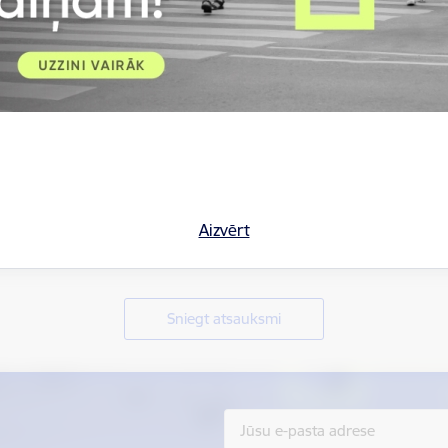
Aizvērt
Vai šī informācija bija noderīga?
Sniegt atsauksmi