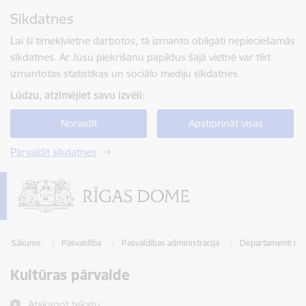
Pāriet uz lapas saturu
Sīkdatnes
Spied
lai meklētu
Enter
Lai šī tīmekļvietne darbotos, tā izmanto obligāti nepieciešamās
sīkdatnes. Ar Jūsu piekrišanu papildus šajā vietnē var tikt
izmantotas statistikas un sociālo mediju sīkdatnes.
Lūdzu, atzīmējiet savu izvēli:
Noraidīt
Apstiprināt visas
Pārvaldīt sīkdatnes
Sākums
Pašvaldība
Pašvaldības administrācija
Departamenti un 
Kultūras pārvalde
Atskaņot tekstu