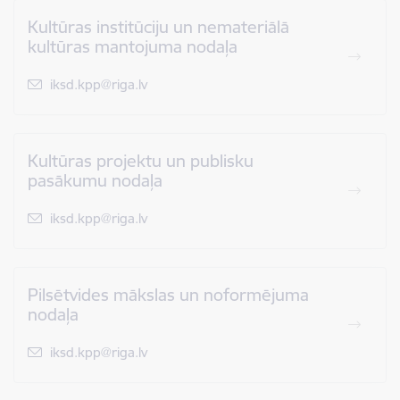
Kultūras institūciju un nemateriālā
kultūras mantojuma nodaļa
E-pasts:
iksd.kpp@riga.lv
Kultūras projektu un publisku
pasākumu nodaļa
E-pasts:
iksd.kpp@riga.lv
Pilsētvides mākslas un noformējuma
nodaļa
E-pasts:
iksd.kpp@riga.lv