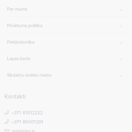
Par mums
Privātuma politika
Piekļūstamība
Lapas karte
Sīkdatņu izvēles maiņa
Kontakti
+371 67012222
+371 80001201
E-pasts:
riga@riga.lv