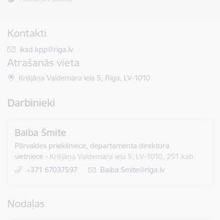
Kontakti
E-pasts:
iksd.kpp@riga.lv
Atrašanās vieta
Krišjāņa Valdemāra iela 5, Rīga, LV-1010
Darbinieki
Baiba Šmite
Pārvaldes priekšniece, departamenta direktora
vietniece
-
Krišjāņa Valdemāra iela 5, LV-1010, 251.kab.
+371 67037597
E-pasts:
Baiba.Smite@riga.lv
Nodaļas