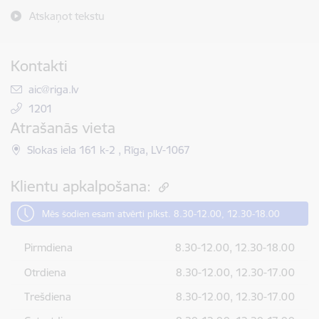
Atskaņot tekstu
Kontakti
E-pasts:
aic@riga.lv
1201
Atrašanās vieta
Slokas iela 161 k-2 , Rīga, LV-1067
Klientu apkalpošana:
Mēs šodien esam atvērti plkst. 8.30-12.00, 12.30-18.00
Pirmdiena
8.30-12.00, 12.30-18.00
Otrdiena
8.30-12.00, 12.30-17.00
Trešdiena
8.30-12.00, 12.30-17.00