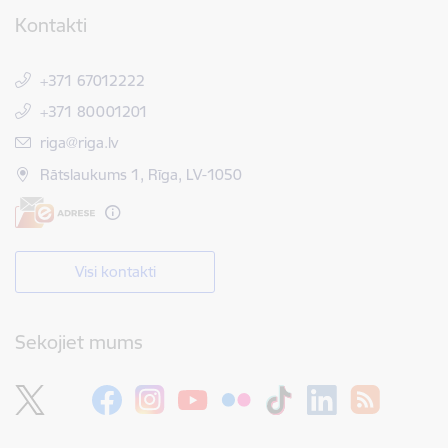
Kontakti
+371 67012222
+371 80001201
E-pasts:
riga@riga.lv
Rātslaukums 1, Rīga, LV-1050
Visi kontakti
Sekojiet mums