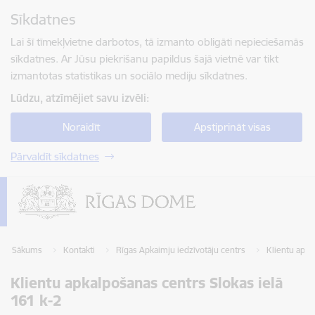
Pāriet uz lapas saturu
Sīkdatnes
Spied
lai meklētu
Enter
Lai šī tīmekļvietne darbotos, tā izmanto obligāti nepieciešamās
sīkdatnes. Ar Jūsu piekrišanu papildus šajā vietnē var tikt
izmantotas statistikas un sociālo mediju sīkdatnes.
Lūdzu, atzīmējiet savu izvēli:
Noraidīt
Apstiprināt visas
Pārvaldīt sīkdatnes
Sākums
Kontakti
Rīgas Apkaimju iedzīvotāju centrs
Klientu apka
Klientu apkalpošanas centrs Slokas ielā
161 k-2