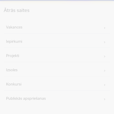
Kājene
Ātrās saites
Vakances
Iepirkumi
Projekti
Izsoles
Konkursi
Publiskās apspriešanas