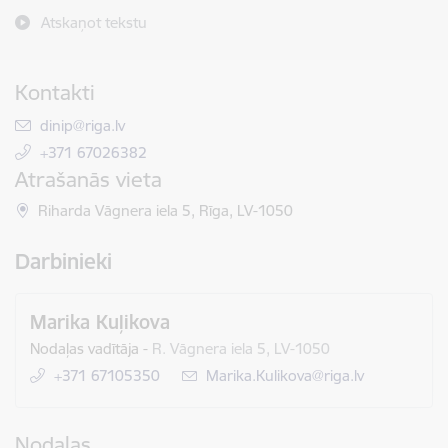
Atskaņot tekstu
Kontakti
E-pasts:
dinip@riga.lv
+371 67026382
Atrašanās vieta
Riharda Vāgnera iela 5, Rīga, LV-1050
Darbinieki
Marika Kuļikova
Nodaļas vadītāja
-
R. Vāgnera iela 5, LV-1050
+371 67105350
E-pasts:
Marika.Kulikova@riga.lv
Nodaļas