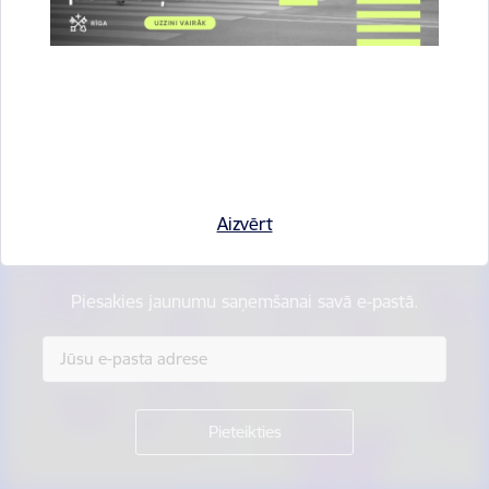
Vai šī informācija bija noderīga?
Sniegt atsauksmi
Aizvērt
Esi pirmais, kas uzzina!
Piesakies jaunumu saņemšanai savā e-pastā.