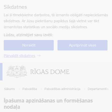
Pāriet uz lapas saturu
Sīkdatnes
Spied
lai meklētu
Enter
Lai šī tīmekļvietne darbotos, tā izmanto obligāti nepieciešamās
sīkdatnes. Ar Jūsu piekrišanu papildus šajā vietnē var tikt
izmantotas statistikas un sociālo mediju sīkdatnes.
Lūdzu, atzīmējiet savu izvēli:
Noraidīt
Apstiprināt visas
Pārvaldīt sīkdatnes
Sākums
Pašvaldība
Pašvaldības administrācija
Departamenti un 
Īpašuma apzināšanas un formēšanas
nodaļa