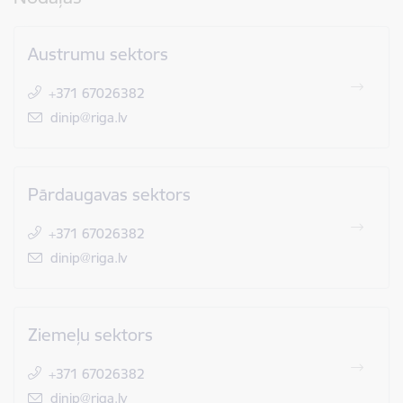
Austrumu sektors
+371 67026382
E-pasts:
dinip@riga.lv
Pārdaugavas sektors
+371 67026382
E-pasts:
dinip@riga.lv
Ziemeļu sektors
+371 67026382
E-pasts:
dinip@riga.lv