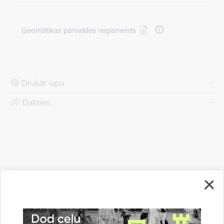
Lejupielādēt:
Ģeomātikas pārvaldes reglaments
Drukāt lapu
Dalīties