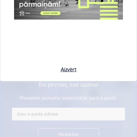
Vai šī informācija bija noderīga?
Sniegt atsauksmi
Aizvērt
Esi pirmais, kas uzzina!
Piesakies jaunumu saņemšanai savā e-pastā.