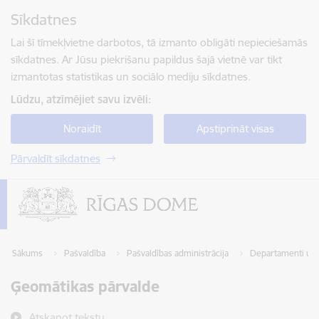
Pāriet uz lapas saturu
Sīkdatnes
Spied
lai meklētu
Enter
Lai šī tīmekļvietne darbotos, tā izmanto obligāti nepieciešamās
sīkdatnes. Ar Jūsu piekrišanu papildus šajā vietnē var tikt
izmantotas statistikas un sociālo mediju sīkdatnes.
Lūdzu, atzīmējiet savu izvēli:
Noraidīt
Apstiprināt visas
Pārvaldīt sīkdatnes
Sākums
Pašvaldība
Pašvaldības administrācija
Departamenti un 
Ģeomātikas pārvalde
Atskaņot tekstu