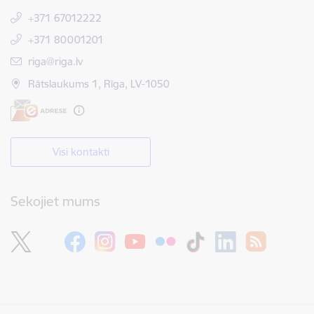
+371 67012222
+371 80001201
E-pasts:
riga@riga.lv
Rātslaukums 1, Rīga, LV-1050
Visi kontakti
Sekojiet mums