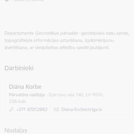
Departamenta
Ģeomātikas pārvalde
- ģeotelpisko datu aprite,
topogrāfiskās informācijas uzturēšana, izpildmērījumu
izvērtēšana, ar viedpilsētas attīstību saistīti jautājumi.
Darbinieki
Diāna Korbe
Pārvaldes vadītāja
-
Dzirnavu iela 140, LV-1050,
228.kab.
+371 67012882
E-pasts:
Diana.Korbe@riga.lv
Nodaļas