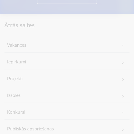
Kājene
Ātrās saites
Vakances
Iepirkumi
Projekti
Izsoles
Konkursi
Publiskās apspriešanas