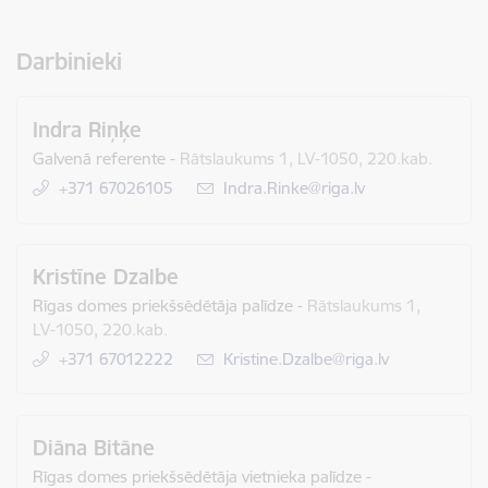
Darbinieki
Indra Riņķe
Galvenā referente
-
Rātslaukums 1, LV-1050, 220.kab.
+371 67026105
E-pasts:
Indra.Rinke@riga.lv
Kristīne Dzalbe
Rīgas domes priekšsēdētāja palīdze
-
Rātslaukums 1,
LV-1050, 220.kab.
+371 67012222
E-pasts:
Kristine.Dzalbe@riga.lv
Diāna Bitāne
Rīgas domes priekšsēdētāja vietnieka palīdze
-