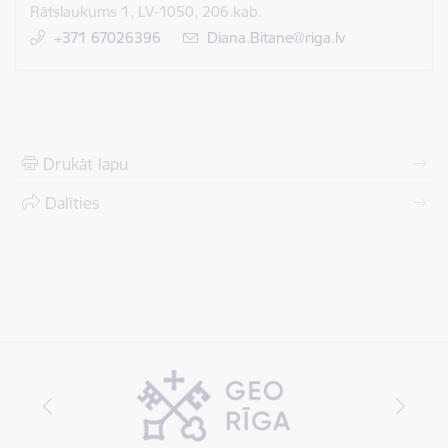
Rātslaukums 1, LV-1050, 206.kab.
+371 67026396
E-pasts:
Diana.Bitane@riga.lv
Drukāt lapu
Dalīties