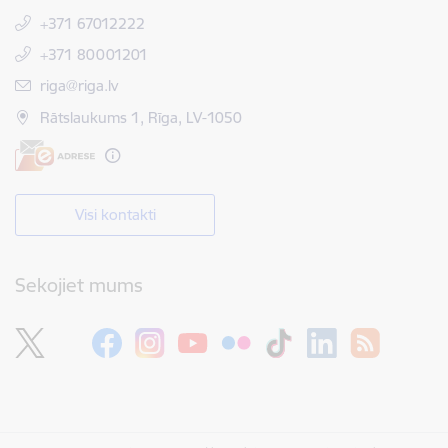
+371 67012222
+371 80001201
E-pasts:
riga@riga.lv
Rātslaukums 1, Rīga, LV-1050
Visi kontakti
Sekojiet mums