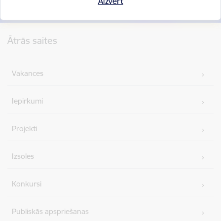
Aizvērt
Kājene
Ātrās saites
Vakances
Iepirkumi
Projekti
Izsoles
Konkursi
Publiskās apspriešanas