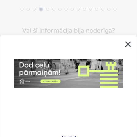
Vai šī informācija bija noderīga?
Sniegt atsauksmi
Esi pirmais, kas uzzina!
Piesakies jaunumu saņemšanai savā e-pastā.