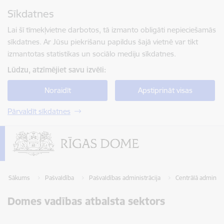
Pāriet uz lapas saturu
Sīkdatnes
Spied
lai meklētu
Enter
Lai šī tīmekļvietne darbotos, tā izmanto obligāti nepieciešamās
sīkdatnes. Ar Jūsu piekrišanu papildus šajā vietnē var tikt
izmantotas statistikas un sociālo mediju sīkdatnes.
Lūdzu, atzīmējiet savu izvēli:
Noraidīt
Apstiprināt visas
Pārvaldīt sīkdatnes
Sākums
Pašvaldība
Pašvaldības administrācija
Centrālā administ
Domes vadības atbalsta sektors