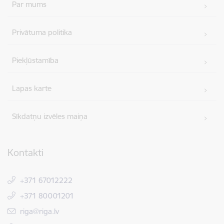
Par mums
Privātuma politika
Piekļūstamība
Lapas karte
Sīkdatņu izvēles maiņa
Kontakti
+371 67012222
+371 80001201
E-pasts:
riga@riga.lv