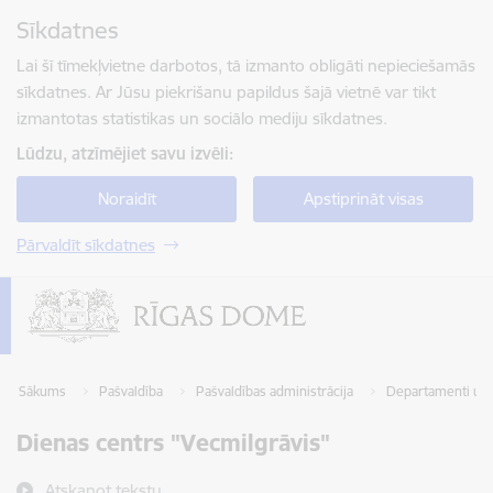
Pāriet uz lapas saturu
Sīkdatnes
Spied
lai meklētu
Enter
Lai šī tīmekļvietne darbotos, tā izmanto obligāti nepieciešamās
sīkdatnes. Ar Jūsu piekrišanu papildus šajā vietnē var tikt
izmantotas statistikas un sociālo mediju sīkdatnes.
Lūdzu, atzīmējiet savu izvēli:
Noraidīt
Apstiprināt visas
Pārvaldīt sīkdatnes
Sākums
Pašvaldība
Pašvaldības administrācija
Departamenti un 
Dienas centrs "Vecmilgrāvis"
Atskaņot tekstu