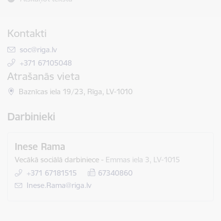
Kontakti
E-pasts:
soc@riga.lv
+371 67105048
Atrašanās vieta
Baznīcas iela 19/23, Rīga, LV-1010
Darbinieki
Inese Rama
Vecākā sociālā darbiniece
-
Emmas iela 3, LV-1015
+371 67181515
67340860
E-pasts:
Inese.Rama@riga.lv