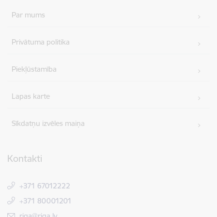
Par mums
Privātuma politika
Piekļūstamība
Lapas karte
Sīkdatņu izvēles maiņa
Kontakti
+371 67012222
+371 80001201
E-pasts:
riga@riga.lv