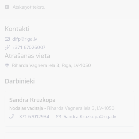
Atskaņot tekstu
Kontakti
E-pasts:
difp@riga.lv
+371 67026007
Atrašanās vieta
Riharda Vāgnera iela 3, Rīga, LV-1050
Darbinieki
Sandra Krūzkopa
Nodaļas vadītāja
-
Riharda Vāgnera iela 3, LV-1050
+371 67012934
E-pasts:
Sandra.Kruzkopa@riga.lv