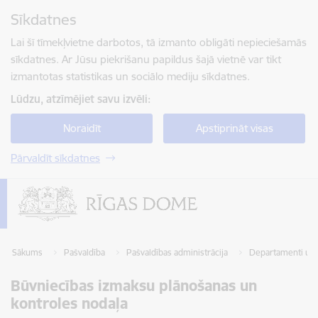
Pāriet uz lapas saturu
Sīkdatnes
Spied
lai meklētu
Enter
Lai šī tīmekļvietne darbotos, tā izmanto obligāti nepieciešamās
sīkdatnes. Ar Jūsu piekrišanu papildus šajā vietnē var tikt
izmantotas statistikas un sociālo mediju sīkdatnes.
Lūdzu, atzīmējiet savu izvēli:
Noraidīt
Apstiprināt visas
Pārvaldīt sīkdatnes
Sākums
Pašvaldība
Pašvaldības administrācija
Departamenti un 
Būvniecības izmaksu plānošanas un
kontroles nodaļa