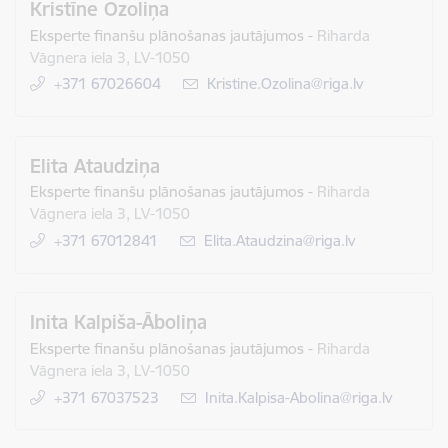
Kristīne Ozoliņa
Eksperte finanšu plānošanas jautājumos
-
Riharda
Vāgnera iela 3, LV-1050
+371 67026604
E-pasts:
Kristine.Ozolina@riga.lv
Elita Ataudziņa
Eksperte finanšu plānošanas jautājumos
-
Riharda
Vāgnera iela 3, LV-1050
+371 67012841
E-pasts:
Elita.Ataudzina@riga.lv
Inita Kalpiša-Āboliņa
Eksperte finanšu plānošanas jautājumos
-
Riharda
Vāgnera iela 3, LV-1050
+371 67037523
E-pasts:
Inita.Kalpisa-Abolina@riga.lv