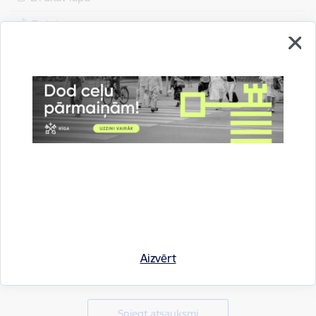
Dalīties
Aizvērt
Vai šī informācija bija noderīga?
Sniegt atsauksmi