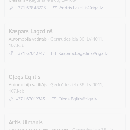
Meistars
-
Ķeguma iela 66, LV-1084
+371 67848725
E-pasts:
Andris.Lauskis@riga.lv
Kaspars Lagzdiņš
Automobiļa vadītājs
-
Ģertrūdes iela 36, LV-1011,
107.kab.
+371 67012747
E-pasts:
Kaspars.Lagzdins@riga.lv
Oļegs Eglītis
Automobiļa vadītājs
-
Ģertrūdes iela 36, LV-1011,
107.kab.
+371 67012745
E-pasts:
Olegs.Eglitis@riga.lv
Artis Ulmanis
Galvenais speciālists - eksperts
-
Ģertrūdes iela 36, LV-