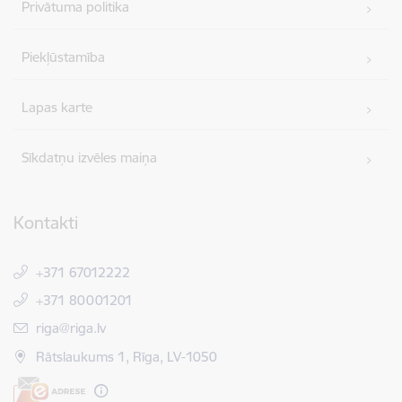
Privātuma politika
Piekļūstamība
Lapas karte
Sīkdatņu izvēles maiņa
Kontakti
+371 67012222
+371 80001201
E-pasts:
riga@riga.lv
Rātslaukums 1, Rīga, LV-1050