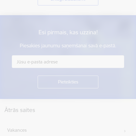
Esi pirmais, kas uzzina!
Piesakies jaunumu saņemšanai savā e-pastā.
Kājene
Ātrās saites
Vakances