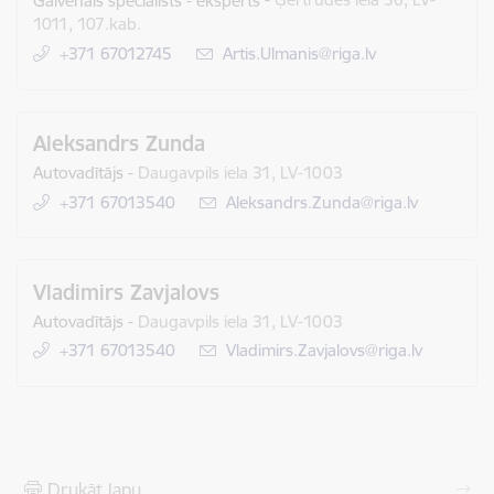
1011, 107.kab.
+371 67012745
E-pasts:
Artis.Ulmanis@riga.lv
Aleksandrs Zunda
Autovadītājs
-
Daugavpils iela 31, LV-1003
+371 67013540
E-pasts:
Aleksandrs.Zunda@riga.lv
Vladimirs Zavjalovs
Autovadītājs
-
Daugavpils iela 31, LV-1003
+371 67013540
E-pasts:
Vladimirs.Zavjalovs@riga.lv
Drukāt lapu