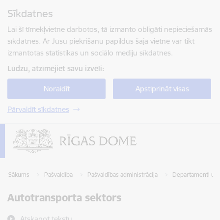
Pāriet uz lapas saturu
Sīkdatnes
Spied
lai meklētu
Enter
Lai šī tīmekļvietne darbotos, tā izmanto obligāti nepieciešamās
sīkdatnes. Ar Jūsu piekrišanu papildus šajā vietnē var tikt
izmantotas statistikas un sociālo mediju sīkdatnes.
Lūdzu, atzīmējiet savu izvēli:
Noraidīt
Apstiprināt visas
Pārvaldīt sīkdatnes
Sākums
Pašvaldība
Pašvaldības administrācija
Departamenti un 
Autotransporta sektors
Atskaņot tekstu