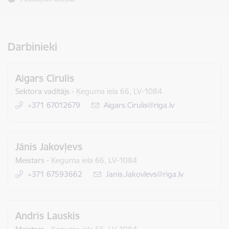
Darbinieki
Aigars Cīrulis
Sektora vadītājs
-
Ķeguma iela 66, LV-1084
+371 67012679
E-pasts:
Aigars.Cirulis@riga.lv
Jānis Jakovļevs
Meistars
-
Ķeguma iela 66, LV-1084
+371 67593662
E-pasts:
Janis.Jakovlevs@riga.lv
Andris Lauskis