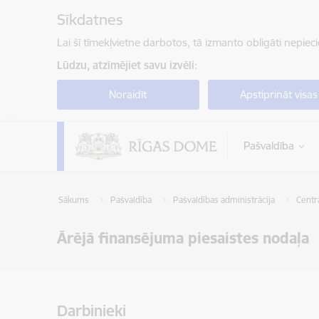
Pāriet uz lapas saturu
Sīkdatnes
Lai šī tīmekļvietne darbotos, tā izmanto obligāti nepiec
Lūdzu, atzīmējiet savu izvēli:
Noraidīt
Apstiprināt visas
Pašvaldība
Sākums
Pašvaldība
Pašvaldības administrācija
Centrā
Ārējā finansējuma piesaistes nodaļa
Darbinieki