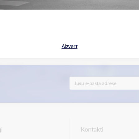
Vai šī informācija bija noderīga?
Aizvērt
Sniegt atsauksmi
i
Kontakti