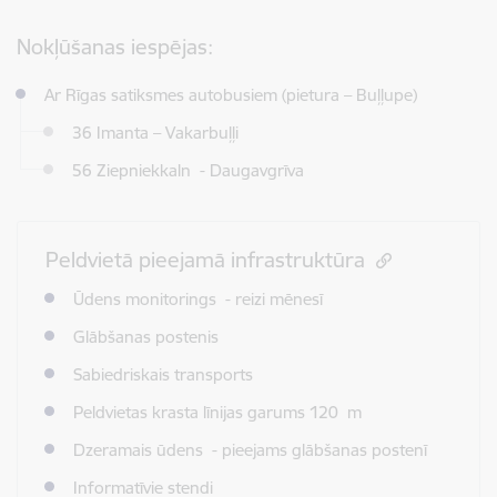
Nokļūšanas iespējas:
Ar Rīgas satiksmes autobusiem (pietura – Buļļupe)
36 Imanta – Vakarbuļļi
56 Ziepniekkaln - Daugavgrīva
Peldvietā pieejamā infrastruktūra
Ūdens monitorings - reizi mēnesī
Glābšanas postenis
Sabiedriskais transports
Peldvietas krasta līnijas garums 120 m
Dzeramais ūdens - pieejams glābšanas postenī
Informatīvie stendi