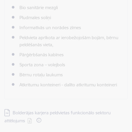
Bio sanitārie mezgli
Pludmales soliņi
Informatīvās un norādes zīmes
Peldvieta aprīkota ar ierobežojošām bojām, bērnu
peldēšanās vieta,
Pārģērbšanās kabīnes
Sporta zona – volejbols
Bērnu rotaļu laukums
Atkritumu konteineri - dalīto atkritumu konteineri
Lejupielādēt:
Bolderājas karjera peldvietas funkcionālo sektoru
attēlojums