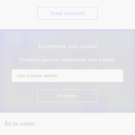
Sniegt atsauksmi
Esi pirmais, kas uzzina!
Piesakies jaunumu saņemšanai savā e-pastā.
Kājene
Ātrās saites