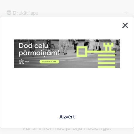
Drukāt lapu
Dalīties
Aizvērt
Vai šī informācija bija noderīga?