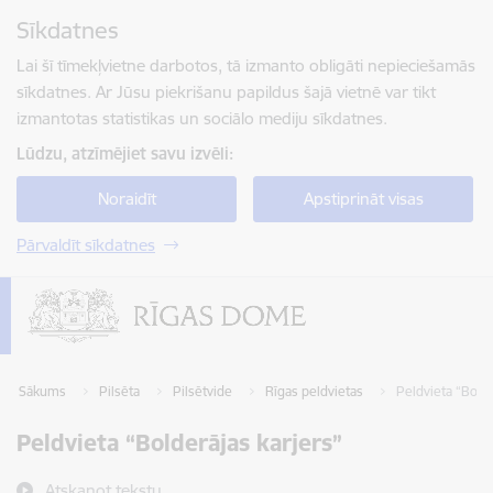
Pāriet uz lapas saturu
Sīkdatnes
Spied
lai meklētu
Enter
Lai šī tīmekļvietne darbotos, tā izmanto obligāti nepieciešamās
sīkdatnes. Ar Jūsu piekrišanu papildus šajā vietnē var tikt
izmantotas statistikas un sociālo mediju sīkdatnes.
Lūdzu, atzīmējiet savu izvēli:
Noraidīt
Apstiprināt visas
Pārvaldīt sīkdatnes
Sākums
Pilsēta
Pilsētvide
Rīgas peldvietas
Peldvieta “Bolde
Peldvieta “Bolderājas karjers”
Atskaņot tekstu