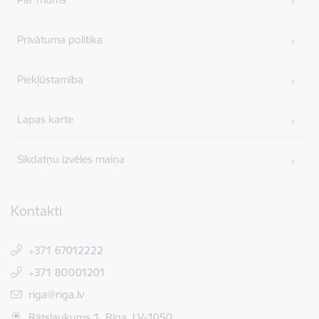
Privātuma politika
Piekļūstamība
Lapas karte
Sīkdatņu izvēles maiņa
Kontakti
+371 67012222
+371 80001201
E-pasts:
riga@riga.lv
Rātslaukums 1, Rīga, LV-1050