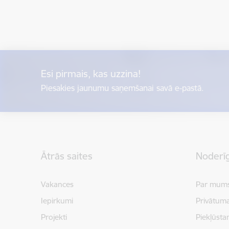
Esi pirmais, kas uzzina!
Piesakies jaunumu saņemšanai savā e-pastā.
Kājene
Ātrās saites
Noderīg
Vakances
Par mum
Iepirkumi
Privātuma
Projekti
Piekļūsta