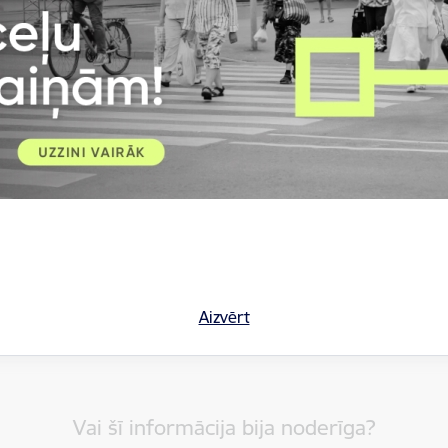
rivātuma politika
Aizvērt
Vai šī informācija bija noderīga?