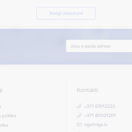
Sniegt atsauksmi
i
Kontakti
s
+371 67012222
+371 80001201
 politika
E-pasts:
riga@riga.lv
mība