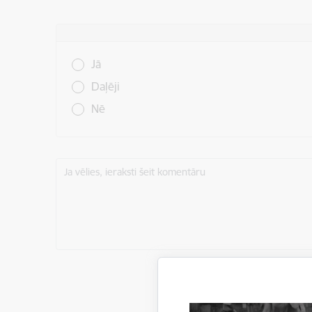
Vai šī informācija bija noderīga?
Jā
Daļēji
Nē
Ja vēlies, ieraksti šeit komentāru