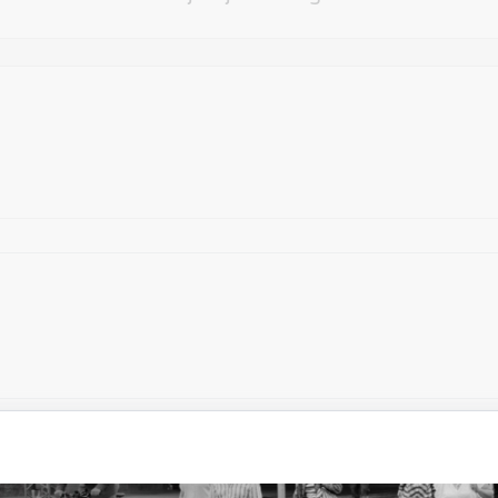
Vēlos atstāt savu e-pastu saziņai