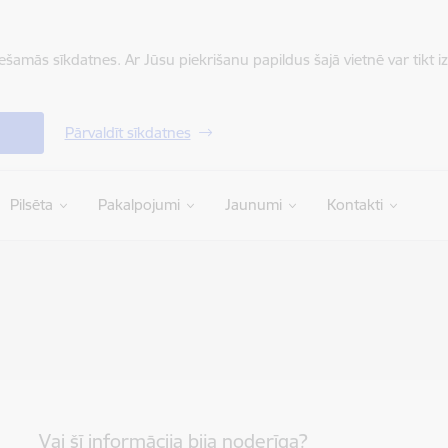
iešamās sīkdatnes. Ar Jūsu piekrišanu papildus šajā vietnē var tikt i
Pārvaldīt sīkdatnes
Pilsēta
Pakalpojumi
Jaunumi
Kontakti
Vai šī informācija bija noderīga?