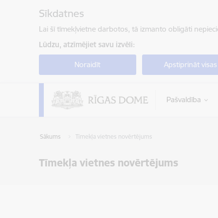
Pāriet uz lapas saturu
Sīkdatnes
Lai šī tīmekļvietne darbotos, tā izmanto obligāti nepiec
Lūdzu, atzīmējiet savu izvēli:
Noraidīt
Apstiprināt visas
Pašvaldība
Sākums
Tīmekļa vietnes novērtējums
Tīmekļa vietnes novērtējums