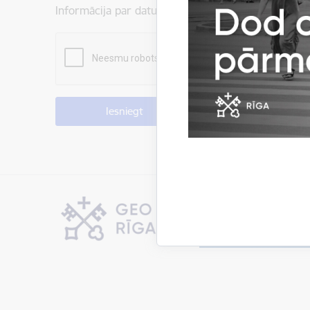
Informācija par datu apstrādi ir atrodama sadaļā:
P