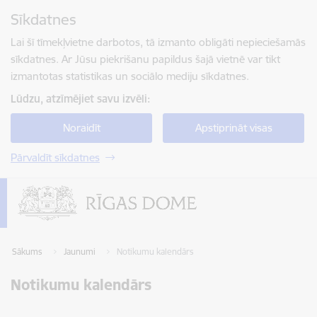
Pāriet uz lapas saturu
Sīkdatnes
Spied
lai meklētu
Enter
Lai šī tīmekļvietne darbotos, tā izmanto obligāti nepieciešamās
sīkdatnes. Ar Jūsu piekrišanu papildus šajā vietnē var tikt
izmantotas statistikas un sociālo mediju sīkdatnes.
Lūdzu, atzīmējiet savu izvēli:
Noraidīt
Apstiprināt visas
Pārvaldīt sīkdatnes
Sākums
Jaunumi
Notikumu kalendārs
Notikumu kalendārs