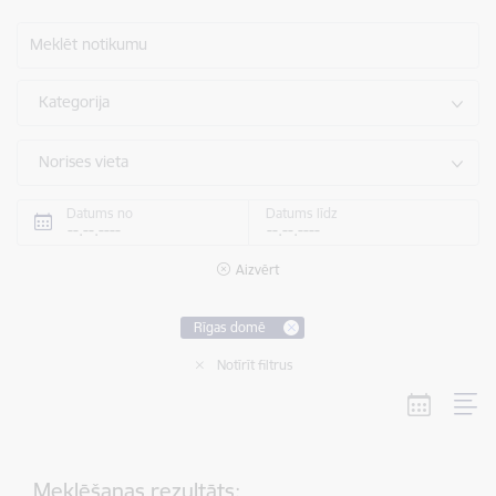
Meklēt notikumu
Kategorija
Norises vieta
Datums no
Datums līdz
Aizvērt
Rīgas domē
Notīrīt filtrus
Meklēšanas rezultāts: