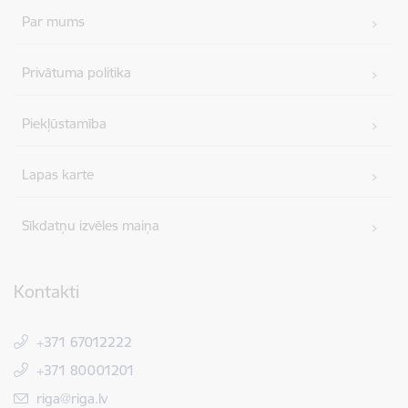
Par mums
Privātuma politika
Piekļūstamība
Lapas karte
Sīkdatņu izvēles maiņa
Kontakti
+371 67012222
+371 80001201
E-pasts:
riga@riga.lv