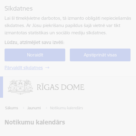
Pāriet uz lapas saturu
Sīkdatnes
Spied
lai meklētu
Enter
Lai šī tīmekļvietne darbotos, tā izmanto obligāti nepieciešamās
sīkdatnes. Ar Jūsu piekrišanu papildus šajā vietnē var tikt
izmantotas statistikas un sociālo mediju sīkdatnes.
Lūdzu, atzīmējiet savu izvēli:
Noraidīt
Apstiprināt visas
Pārvaldīt sīkdatnes
Sākums
Jaunumi
Notikumu kalendārs
Notikumu kalendārs