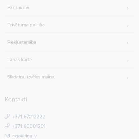
Par mums
Privātuma politika
Piekļūstamība
Lapas karte
Sīkdatņu izvēles maiņa
Kontakti
+371 67012222
+371 80001201
E-pasts:
riga@riga.lv