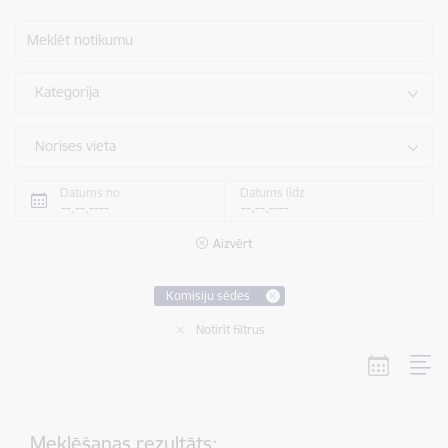
Meklēt notikumu
Kategorija
Norises vieta
Datums no
Datums līdz
Aizvērt
Komisiju sēdes
Notīrīt filtrus
Meklēšanas rezultāts: