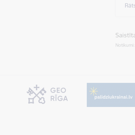
Rāt
Saistī
Notikumi: