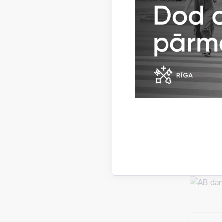
Pirmo vie
un SIA „A
Otro vie
Haskonin
Savukārt 
strādāja 
Izstāde i
jādodas u
jāsaņem c
Rātsnama 