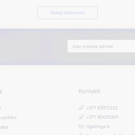
Sniegt atsauksmi
i
Kontakti
s
+371 67012222
+371 80001201
 politika
E-pasts:
riga@riga.lv
mība