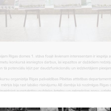
ūnijam Rīgas domes 1. stāva foajē ikvienam interesentam ir iespēja 
s metu konkursā iesniegtos darbus, lai iepazītos ar dažādiem red
 un tā potenciālu kļūt par daudzfunkcionālu un iedzīvotājiem pieeja
ursu organizēja Rīgas pašvaldības Pilsētas attīstības departaments, 
mērķis bija rast labāko risinājumu AB dambja kā nozīmīgas Rīgas cen
i, izveidojot augstvērtīgu publisko ārtelpu un rekreācijas zonu, uzla
mus, veicinot pilnvērtīgu Daugavas ūdensmalu izmantošanu un pilsē
skuma simbolus, konkrēti - pirmā Latvijas Valsts prezidenta Jāņa Ča