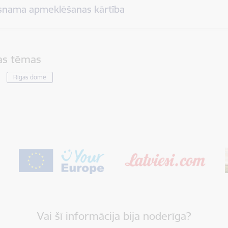
snama apmeklēšanas kārtība
tas tēmas
Rīgas domē
Vai šī informācija bija noderīga?