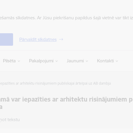
iešamās sīkdatnes. Ar Jūsu piekrišanu papildus šajā vietnē var tikt i
Pārvaldīt sīkdatnes
Pilsēta
Pakalpojumi
Jaunumi
Kontakti
epazīties ar arhitektu risinājumiem publiskajai ārtelpai uz AB dambja
mā var iepazīties ar arhitektu risinājumiem p
a
ņot tekstu