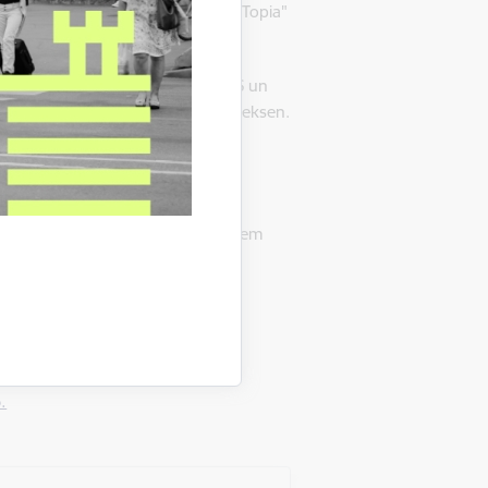
ti” kopā ar apakšuzņēmumiem SIA „Topia"
eta Alekna.
 ar apakšuzņēmumiem DRMA CPH ApS un
ærke, Bech Rasmussen un Jan Doeksen.
A „Pillar Contractor” un komandā
tāvā. Lai to apskatītu, iedzīvotājiem
personas apliecinošu dokumentu,