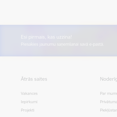
Esi pirmais, kas uzzina!
Piesakies jaunumu saņemšanai savā e-pastā.
Kājene
Ātrās saites
Noderīg
Vakances
Par mum
Iepirkumi
Privātuma
Projekti
Piekļūsta