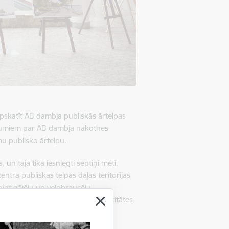
apskatīt AB dambja publiskās ārtelpas
zējumiem par AB dambja nākotnes
mu publisko ārtelpu.
un tajā tika iesniegti septiņi meti.
tra publiskās telpas daļas teritorijas
bojot gājēju un velobraucēju
tvidē integrējot nacionālās identitātes
kstes personību un vērtības.