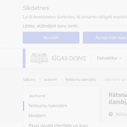
Pāriet uz lapas saturu
Sīkdatnes
Lai šī tīmekļvietne darbotos, tā izmanto obligāti nepiec
Lūdzu, atzīmējiet savu izvēli:
Noraidīt
Apstiprināt visas
Pašvaldība
Sākums
Jaunumi
Notikumu kalendārs
Rātsnamā var i
Rātsna
Jaunumi
dambj
Notikumu kalendārs
Atska
Medijiem
Rīgas vizuālā identitāte un logo