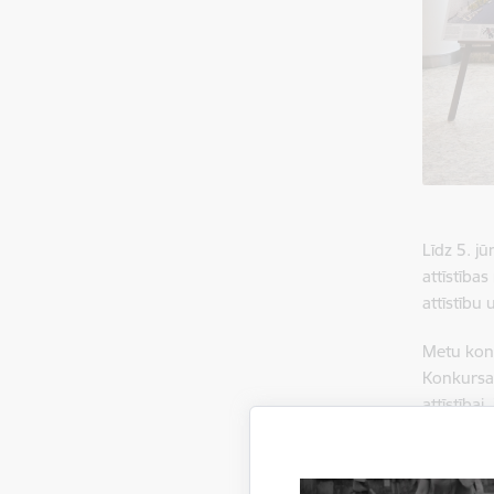
Līdz 5. j
attīstība
attīstību
Metu konk
Konkursa 
attīstība
savienoju
un valsti