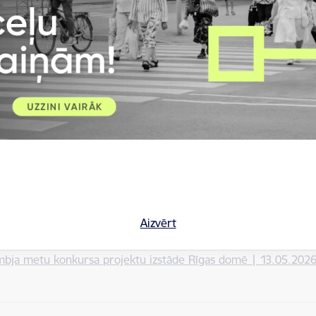
tu ieguva mets ar devīzi „ABČ”, ko izstrādāja SIA „RUUME arhitek
MECO". Komandā strādāja arī Oskars Vāvere, Aivars Bērziņš un Vin
tu ieguva mets ar devīzi „DAM 414”, kuru izstrādāja SIA „ĒTER”
g Nederland B.V.. Komandā strādāja Dagnija Smilga, Simon Enem
trešo vietu ieguva mets ar devīzi „ČAKSTES TAKA”, ko izstrādāja SI
arī Uldis Lauža, Ieva Šakale un Edgars Bogdanovs.
r pieejama ikvienam interesentam. Ekspozīcija izvietota Rātsnama 1. s
z Apkaimju iedzīvotāju centru, kas atrodas 1.stāvā, un, uzrādot 
aurlaide.
darba laiks.
Aizvērt