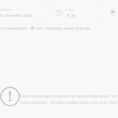
Datums
Laiks
5. novembris, 2025
11.30
not kalendāram
Info: Komitejas sēdes tiešraide
Saturs nav pieejams, kamēr nav apstiprināta izvēle
“Soc
pušu sīkdatnes”
. Sīkdatņu izvēles maiņu Jūs varat veikt