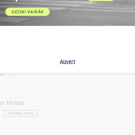
JAS SASTĀVS
Aizvērt
rāk
tas tēmas
Komiteju sēdes