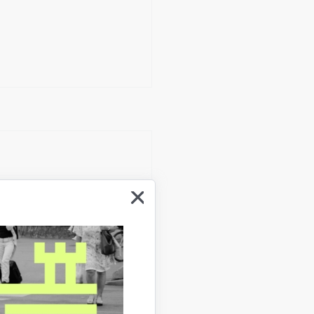
iālo mediju un trešo
 lapā
Sīkdatnes
.