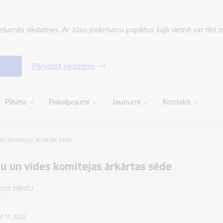
iešamās sīkdatnes. Ar Jūsu piekrišanu papildus šajā vietnē var tikt i
Pārvaldīt sīkdatnes
Pilsēta
Pakalpojumi
Jaunumi
Kontakti
es komitejas ārkārtas sēde
u un vides komitejas ārkārtas sēde
ņot tekstu
04.11.2025.