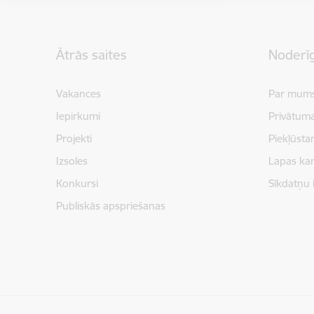
Kājene
Ātrās saites
Noderīg
Vakances
Par mum
Iepirkumi
Privātuma
Projekti
Piekļūsta
Izsoles
Lapas kar
Konkursi
Sīkdatņu 
Publiskās apspriešanas