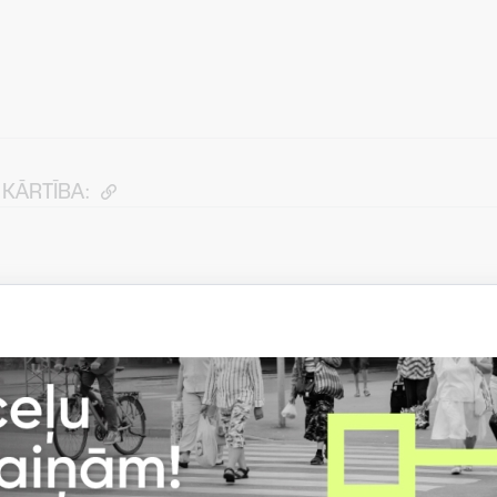
KĀRTĪBA:
Saturs nav pieejams, kamēr nav apstiprināta izvēle
“Soc
pušu sīkdatnes”
. Sīkdatņu izvēles maiņu Jūs varat veikt