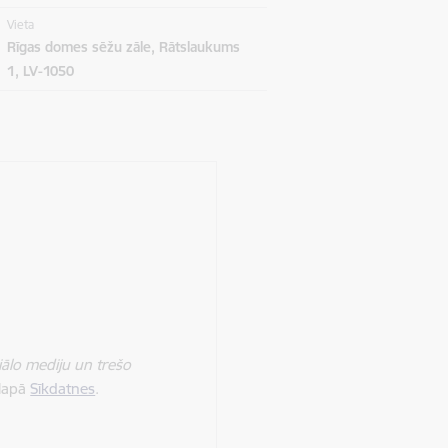
Vieta
Rīgas domes sēžu zāle, Rātslaukums
1, LV-1050
iālo mediju un trešo
 lapā
Sīkdatnes
.