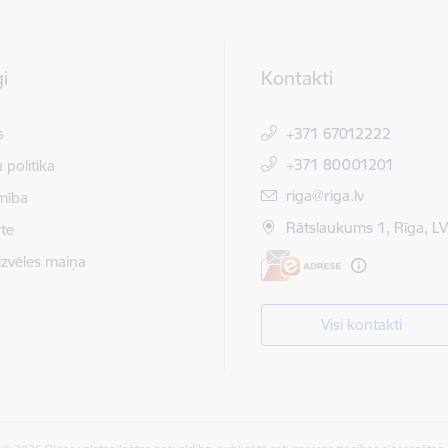
i
Kontakti
s
+371 67012222
+371 80001201
 politika
E-pasts:
riga@riga.lv
mība
Rātslaukums 1, Rīga, L
te
izvēles maiņa
Visi kontakti