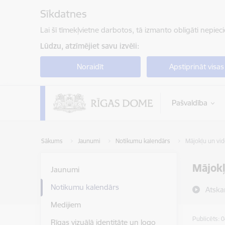
Pāriet uz lapas saturu
Sīkdatnes
Lai šī tīmekļvietne darbotos, tā izmanto obligāti nepiec
Lūdzu, atzīmējiet savu izvēli:
Noraidīt
Apstiprināt visas
Pašvaldība
Sākums
Jaunumi
Notikumu kalendārs
Mājokļu un vid
Mājokļ
Jaunumi
Notikumu kalendārs
Atska
Medijiem
Publicēts: 
Rīgas vizuālā identitāte un logo