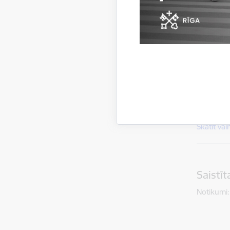
KOMITE
Skatīt vai
Saistī
Notikumi: