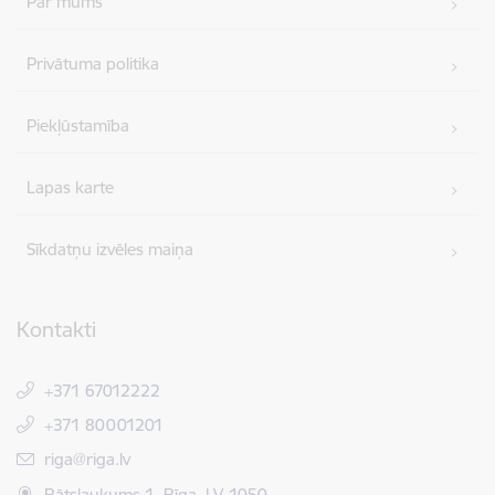
Par mums
Privātuma politika
Piekļūstamība
Lapas karte
Sīkdatņu izvēles maiņa
Kontakti
+371 67012222
+371 80001201
E-pasts:
riga@riga.lv
Rātslaukums 1, Rīga, LV-1050