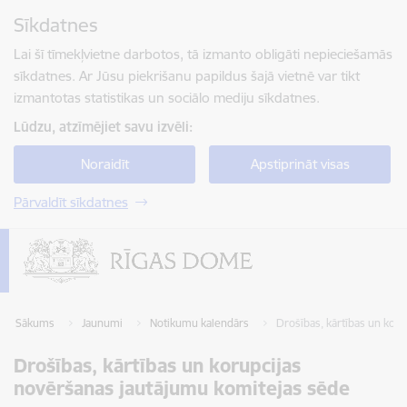
Pāriet uz lapas saturu
Sīkdatnes
Spied
lai meklētu
Enter
Lai šī tīmekļvietne darbotos, tā izmanto obligāti nepieciešamās
sīkdatnes. Ar Jūsu piekrišanu papildus šajā vietnē var tikt
izmantotas statistikas un sociālo mediju sīkdatnes.
Lūdzu, atzīmējiet savu izvēli:
Noraidīt
Apstiprināt visas
Pārvaldīt sīkdatnes
Sākums
Jaunumi
Notikumu kalendārs
Drošības, kārtības un kor
Drošības, kārtības un korupcijas
novēršanas jautājumu komitejas sēde