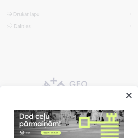
Drukāt lapu
Dalīties
Vai šī informācija bija noderīga?