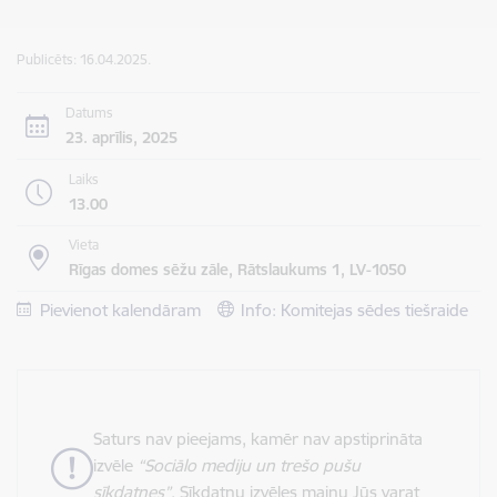
Publicēts: 16.04.2025.
Datums
23. aprīlis, 2025
Laiks
13.00
Vieta
Rīgas domes sēžu zāle, Rātslaukums 1, LV-1050
Pievienot kalendāram
Info: Komitejas sēdes tiešraide
Saturs nav pieejams, kamēr nav apstiprināta
izvēle
“Sociālo mediju un trešo pušu
sīkdatnes”
. Sīkdatņu izvēles maiņu Jūs varat