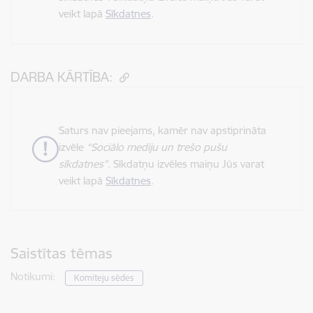
veikt lapā
Sīkdatnes
.
DARBA KĀRTĪBA:
Saturs nav pieejams, kamēr nav apstiprināta
izvēle
“Sociālo mediju un trešo pušu
sīkdatnes”
. Sīkdatņu izvēles maiņu Jūs varat
veikt lapā
Sīkdatnes
.
Saistītas tēmas
Notikumi:
Komiteju sēdes