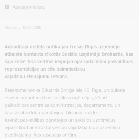
Atskaņot tekstu
Publicēts: 12.06.2026.
Aizvadītajā nedēļā notika jau trešās Rīgas uzņēmēju
atbalsta kontakta rīkotās Sociālo uzņēmēju brokastis, kas
šajā reizē tika veltītas iespējamajai sadarbībai pašvaldības
reprezentācijas un citu saimniecisku
vajadzību risinājumu ietvarā.
Pasākums notika Eduarda Smiļģa ielā 46, Rīgā, un pulcēja
esošus un potenciālus sociālos uzņēmējus, kā arī
pašvaldības centrālās administrācijas, departamentu un
kapitālsabiedrību pārstāvjus. Tikšanās mērķis -
tuvināt pašvaldības pārstāvjus un sociālos uzņēmējus,
iepazīstinot ar struktūrvienību vajadzībām un uzņēmēju
piedāvājumu, kas sasaucas ar tām.