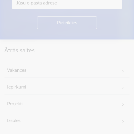
Kājene
Ātrās saites
Vakances
Iepirkumi
Projekti
Izsoles