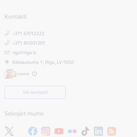
Kontakti
+371 67012222
+371 80001201
E-pasts:
riga@riga.lv
Rātslaukums 1, Rīga, LV-1050
Visi kontakti
Sekojiet mums