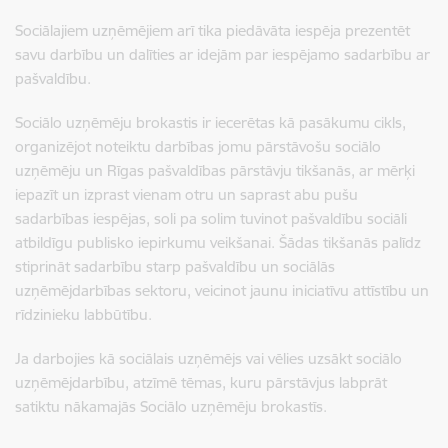
Sociālajiem uzņēmējiem arī tika piedāvāta iespēja prezentēt
savu darbību un dalīties ar idejām par iespējamo sadarbību ar
pašvaldību.
Sociālo uzņēmēju brokastis ir iecerētas kā pasākumu cikls,
organizējot noteiktu darbības jomu pārstāvošu sociālo
uzņēmēju un Rīgas pašvaldības pārstāvju tikšanās, ar mērķi
iepazīt un izprast vienam otru un saprast abu pušu
sadarbības iespējas, soli pa solim tuvinot pašvaldību sociāli
atbildīgu publisko iepirkumu veikšanai. Šādas tikšanās palīdz
stiprināt sadarbību starp pašvaldību un sociālās
uzņēmējdarbības sektoru, veicinot jaunu iniciatīvu attīstību un
rīdzinieku labbūtību.
Ja darbojies kā sociālais uzņēmējs vai vēlies uzsākt sociālo
uzņēmējdarbību, atzīmē tēmas, kuru pārstāvjus labprāt
satiktu nākamajās Sociālo uzņēmēju brokastīs.