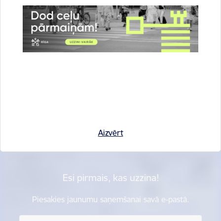
Vai šī informācija bija noderīga?
Sniegt atsauksmi
Aizvērt
Esi pirmais, kas uzzina!
Piesakies jaunumu saņemšanai savā e-pastā.