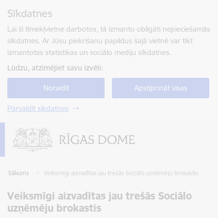
Pāriet uz lapas saturu
Sīkdatnes
Spied
lai meklētu
Enter
Lai šī tīmekļvietne darbotos, tā izmanto obligāti nepieciešamās
sīkdatnes. Ar Jūsu piekrišanu papildus šajā vietnē var tikt
izmantotas statistikas un sociālo mediju sīkdatnes.
Lūdzu, atzīmējiet savu izvēli:
Noraidīt
Apstiprināt visas
Pārvaldīt sīkdatnes
Sākums
Veiksmīgi aizvadītas jau trešās Sociālo uzņēmēju brokastis
Veiksmīgi aizvadītas jau trešās Sociālo
uzņēmēju brokastis