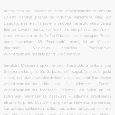
Āgenskalna un Ķīpsalas apkaimē veloinfrastruktūra ierīkota
Balasta dambja posmā no Krišjāņa Valdemāra ielas līdz
Daugavgrīvas ielai. Tā savieno veloceļa maršrutu starp Vanšu
tiltu un Uzvaras parku, kur līdz šim ir bija pārrāvums. Līdz ar
jauno veloceļu ir nodrošināta ērta piekļuve topošajam Preses
nama kvartālam, AS “Swedbank” mītnei, kā arī Ķīpsalas
pludmalei. Velojoslas papildina Pārdaugavas
veloinfrastruktūras tīklu par 1,3 kilometriem.
Savukārt Mežciema apkaimē veloinfrastruktūra ierīkota visā
Gaiļezera ielas garumā. Gaiļezera ielā, saglabājot esošo joslu
skaitu, ierīkotas divas vienvirziena velojoslas, papildinot esošo
veloinfrastruktūras tīklu par 1,1 kilometru. Paralēli
veloinfrastruktūras ieviešanai Gaiļezera ielā veikti arī citi
satiksmes mierināšanas pasākumi – atļautais braukšanas
ātrums turpmāk būs 30 km/h, veikta stāvvietu marķēšana,
kas uzlabos satiksmes drošību, nodrošinot brīvas zonas pirms
un pēc iebrauktuvēm, padarot izbraukšanu no blakus