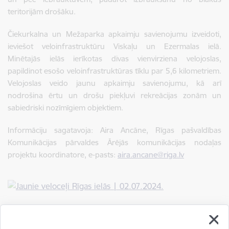
teritorijām drošāku.
Čiekurkalna un Mežaparka apkaimju savienojumu izveidoti,
ieviešot veloinfrastruktūru Viskaļu un Ezermalas ielā.
Minētajās ielās ierīkotas divas vienvirziena velojoslas,
papildinot esošo veloinfrastruktūras tīklu par 5,6 kilometriem.
Velojoslas veido jaunu apkaimju savienojumu, kā arī
nodrošina ērtu un drošu piekļuvi rekreācijas zonām un
sabiedriski nozīmīgiem objektiem.
Informāciju sagatavoja: Aira Ancāne, Rīgas pašvaldības
Komunikācijas pārvaldes Ārējās komunikācijas nodaļas
projektu koordinatore, e-pasts:
aira.ancane@riga.lv
Autors:
Rīgas pašvaldības Komunikācijas pārvaldes Ārējās