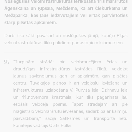
Noslēgusies veloinfrastruktūras ierīkošana trīs maršrutos
Āgenskalnā un Ķīpsalā, Mežciemā, ka arī Čiekurkalnā un
Mežaparkā, kas ļaus iedzīvotājiem vēl ērtāk pārvietoties
starp pilsētas apkaimēm.
Darbi tika sākti pavasarī un noslēgušies jūnijā, kopējo Rīgas
veloinfrastruktūras tīklu palielinot par astoņiem kilometriem.
"Turpinām strādāt pie velobraucējiem ērtas un
draudzīgas infrastruktūras izstrādes Rīgā, veidojot
jaunus savienojumus gan ar apkaimēm, gan pilsētas
centru. Tuvākajos plānos ir arī velojoslu ieviešana un
infrastruktūras uzlabošana V. Purvīša ielā, Dzirnavu ielā
un 11.novembra krastmalā, kur tiks pagarināts jau
esošais veloceļa posms. Tāpat strādājam arī pie
maģistrālo velomaršrutu ieviešanas, sadarbībā ar kaimiņu
pašvaldībām,” sacīja Satiksmes un transporta lietu
komitejas vadītājs Olafs Pulks.