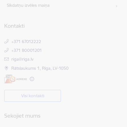
Sīkdatņu izvēles maiņa
Kontakti
+371 67012222
+371 80001201
E-pasts:
riga@riga.lv
Rātslaukums 1, Rīga, LV-1050
Visi kontakti
Sekojiet mums