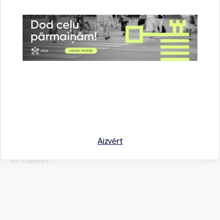
komunikācijas nodaļa
Saistītas tēmas
Aktualitātes:
Informācija medijiem
Rīgas domē
Apkaimēs
Pašvaldībā
Satiksme
Pilsētvide
Drukāt lapu
Aizvērt
Dalīties