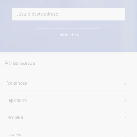
Kājene
Ātrās saites
Vakances
Iepirkumi
Projekti
Izsoles