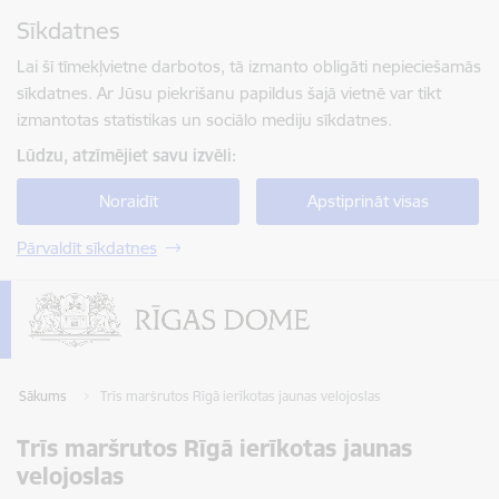
Pāriet uz lapas saturu
Sīkdatnes
Spied
lai meklētu
Enter
Lai šī tīmekļvietne darbotos, tā izmanto obligāti nepieciešamās
sīkdatnes. Ar Jūsu piekrišanu papildus šajā vietnē var tikt
izmantotas statistikas un sociālo mediju sīkdatnes.
Lūdzu, atzīmējiet savu izvēli:
Noraidīt
Apstiprināt visas
Pārvaldīt sīkdatnes
Sākums
Trīs maršrutos Rīgā ierīkotas jaunas velojoslas
Trīs maršrutos Rīgā ierīkotas jaunas
velojoslas