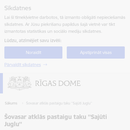
Pāriet uz lapas saturu
Sīkdatnes
Spied
lai meklētu
Enter
Lai šī tīmekļvietne darbotos, tā izmanto obligāti nepieciešamās
sīkdatnes. Ar Jūsu piekrišanu papildus šajā vietnē var tikt
izmantotas statistikas un sociālo mediju sīkdatnes.
Lūdzu, atzīmējiet savu izvēli:
Noraidīt
Apstiprināt visas
Pārvaldīt sīkdatnes
Sākums
Šovasar atklās pastaigu taku ’’Sajūti Juglu’’
Šovasar atklās pastaigu taku ’’Sajūti
Juglu’’