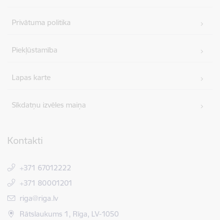
Privātuma politika
Piekļūstamība
Lapas karte
Sīkdatņu izvēles maiņa
Kontakti
+371 67012222
+371 80001201
E-pasts:
riga@riga.lv
Rātslaukums 1, Rīga, LV-1050