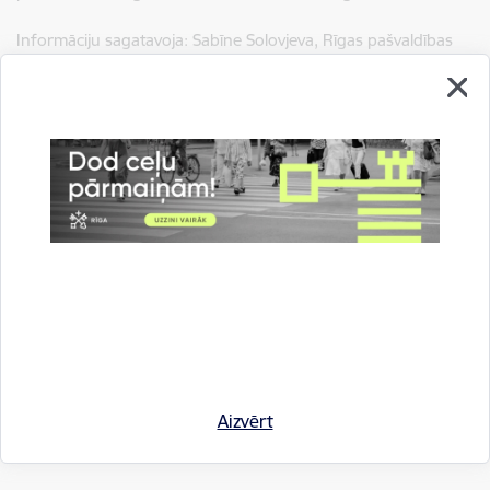
Informāciju sagatavoja: Sabīne Solovjeva, Rīgas pašvaldības
Komunikācijas pārvaldes Ārējās komunikācijas nodaļas
projektu koordinatore,
e-pasts:
sabine.solovjeva@riga.lv
.
Autors:
Rīgas pašvaldības Komunikācijas pārvaldes Ārējās
komunikācijas nodaļa
Saistītas tēmas
Aktualitātes:
Informācija medijiem
Līdzdalības budžets
Aizvērt
Apkaimēs
Pilsētvide