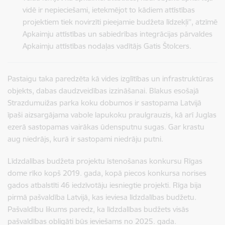
vidē ir nepieciešami, ietekmējot to kādiem attīstības
projektiem tiek novirzīti pieejamie budžeta līdzekļi’’, atzīmē
Apkaimju attīstības un sabiedrības integrācijas pārvaldes
Apkaimju attīstības nodaļas vadītājs Gatis Štolcers.
Pastaigu taka paredzēta kā vides izglītības un infrastruktūras
objekts, dabas daudzveidības izzināšanai. Blakus esošajā
Strazdumuižas parka koku dobumos ir sastopama Latvijā
īpaši aizsargājama vabole lapukoku praulgrauzis, kā arī Juglas
ezerā sastopamas vairākas ūdensputnu sugas. Gar krastu
aug niedrājs, kurā ir sastopami niedrāju putni.
Līdzdalības budžeta projektu īstenošanas konkursu Rīgas
dome rīko kopš 2019. gada, kopā piecos konkursa norises
gados atbalstīti 46 iedzīvotāju iesniegtie projekti. Rīga bija
pirmā pašvaldība Latvijā, kas ieviesa līdzdalības budžetu.
Pašvaldību likums paredz, ka līdzdalības budžets visās
pašvaldības obligāti būs ieviešams no 2025. gada.