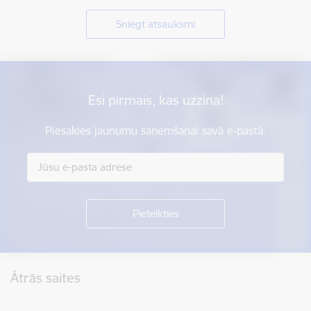
Sniegt atsauksmi
Esi pirmais, kas uzzina!
Piesakies jaunumu saņemšanai savā e-pastā.
Kājene
Ātrās saites