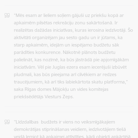
“Mēs esam ar lieliem soļiem gājuši uz priekšu kopā ar
apkaimēm pilsētas rekreāciju zonu sakārtošanā. Ir
realizētas dažādas iniciatīvas, kuras ierosina iedzīvotāji. Šo
aktivitāti organizējam jau sesto gadu un ir jūtams, ka
starp apkaimēm, idejām un iespējamo budžetu sāk
parādīties konkurence. Nākotnē plānots budžetu
palielināt, kas nozīmē, ka būs jāstrādā pie apjomīgākām
iniciatīvām. Vēl pie Juglas ezera esam iecerējuši izbūvēt
pludmali, kas būs pieejama arī cilvēkiem ar redzes
traucējumiem, kā arī tiks labiekārtota skatu platforma,”
saka Rīgas domes Mājokļu un vides komitejas
priekšsēdētājs Viesturs Zeps.
’’Līdzdalības budžets ir viens no veiksmīgākajiem
demokrātijas stiprināšanas veidiem, iedzīvotājiem tiešā
veidā lemjot kā apkaimei attīstīties, kādi objekti apkārtējā