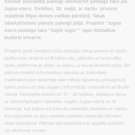
Šovasar pašvaldība pabeigs labiekārtot pastaigu taku pie
Juglas ezera. Trešdien, 29. maijā, ar darbu procesu
iepazinās Rīgas domes vadības pārstāvji.
Takas
labiekārtošanu plānots pabeigt jūlijā. Projekts ’’Juglas
ezera pastaigu taka ’’Sajūti Juglu’’’’ tapis līdzdalības
budžeta ietvaros.
Projekta gaitā izveidots koka pastaigu takas posms no skatu
platformas virzienā uz Brīvības ielu, izbūvēta arī koka dēļu
skatu platforma ar skatu uz ezeru, uz kuras izvietoti soliņi.
Vēl
plānots izvietot informatīvos stendus ar izzinošiem
materiāliem par apkārtējā vidē mītošo lapukoku praulgrauzi,
ezera putnu un zivju sugām, informāciju nodrošinot arī Braila
rakstā. Paredzēts izvietot arī 15 – 20 taktilus, telpiskus ciļņus
ar raksturīgākajām dzīvnieku sugām Juglas ezerā un tā
teritorijā, kas kalpos kā izzinošs materiāls cilvēkiem ar redzes
traucējumiem un būs saistošs uzskates materiāls bērniem
vides izzināšanā. Plānots vidi labiekārtot ar papildu soliņiem
un atkritumu urnām.