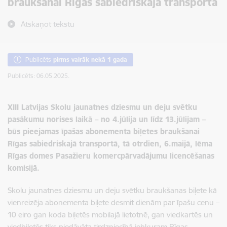
braukšanai Rīgas sabiedriskajā transportā
Atskaņot tekstu
Publicēts
pirms vairāk nekā 1 gada
Publicēts: 06.05.2025.
XIII Latvijas Skolu jaunatnes dziesmu un deju svētku
pasākumu norises laikā – no 4.jūlija un līdz 13.jūlijam –
būs pieejamas īpašas abonementa biļetes braukšanai
Rīgas sabiedriskajā transportā, tā otrdien, 6.maijā, lēma
Rīgas domes Pasažieru komercpārvadājumu licencēšanas
komisijā.
Skolu jaunatnes dziesmu un deju svētku braukšanas biļete kā
vienreizēja abonementa biļete desmit dienām par īpašu cenu –
10 eiro gan koda biļetēs mobilajā lietotnē, gan viedkartēs un
viedbiļetēs tiks piedāvāta tirdzniecībā jebkuram Rīgas