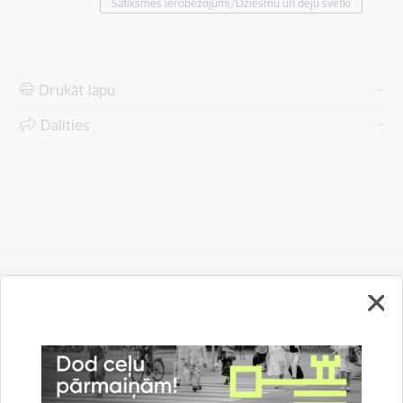
Satiksmes ierobežojumi/Dziesmu un deju svētki
Drukāt lapu
Dalīties