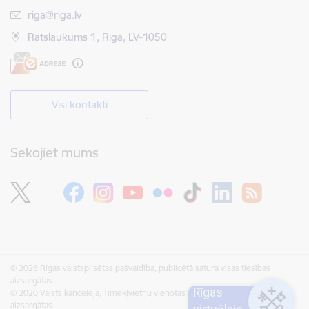
E-pasts:
riga@riga.lv
Rātslaukums 1, Rīga, LV-1050
Visi kontakti
Sekojiet mums
© 2026 Rīgas valstspilsētas pašvaldība, publicētā satura visas tiesības
aizsargātas.
Rīgas
© 2020 Valsts kanceleja, Tīmekļvietņu vienotās platformas visas tiesības
aizsargātas.