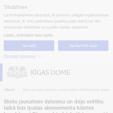
Pāriet uz lapas saturu
Sīkdatnes
Spied
lai meklētu
Enter
Lai šī tīmekļvietne darbotos, tā izmanto obligāti nepieciešamās
sīkdatnes. Ar Jūsu piekrišanu papildus šajā vietnē var tikt
izmantotas statistikas un sociālo mediju sīkdatnes.
Lūdzu, atzīmējiet savu izvēli:
Noraidīt
Apstiprināt visas
Pārvaldīt sīkdatnes
Sākums
Skolu jaunatnes dziesmu un deju svētku laikā būs īpašas abonemen
Skolu jaunatnes dziesmu un deju svētku
laikā būs īpašas abonementa biļetes