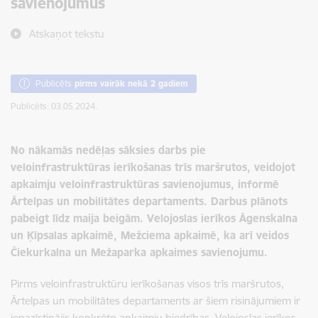
savienojumus
Atskaņot tekstu
Publicēts
pirms vairāk nekā 2 gadiem
Publicēts: 03.05.2024.
No nākamās nedēļas sāksies darbs pie
veloinfrastruktūras ierīkošanas trīs maršrutos, veidojot
apkaimju veloinfrastruktūras savienojumus, informē
Ārtelpas un mobilitātes departaments. Darbus plānots
pabeigt līdz maija beigām. Velojoslas ierīkos Āgenskalna
un Ķīpsalas apkaimē, Mežciema apkaimē, ka arī veidos
Čiekurkalna un Mežaparka apkaimes savienojumu.
Pirms veloinfrastruktūru ierīkošanas visos trīs maršrutos,
Ārtelpas un mobilitātes departaments ar šiem risinājumiem ir
iepazīstinājis konkrēto apkaimju biedrības. Velojoslas ierīkos