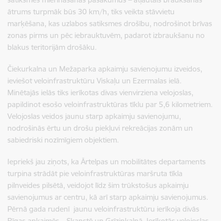
ātrums turpmāk būs 30 km/h, tiks veikta stāvvietu
marķēšana, kas uzlabos satiksmes drošību, nodrošinot brīvas
zonas pirms un pēc iebrauktuvēm, padarot izbraukšanu no
blakus teritorijām drošāku.
Čiekurkalna un Mežaparka apkaimju savienojumu izveidos,
ieviešot veloinfrastruktūru Viskaļu un Ezermalas ielā.
Minētajās ielās tiks ierīkotas divas vienvirziena velojoslas,
papildinot esošo veloinfrastruktūras tīklu par 5,6 kilometriem.
Velojoslas veidos jaunu starp apkaimju savienojumu,
nodrošinās ērtu un drošu piekļuvi rekreācijas zonām un
sabiedriski nozīmīgiem objektiem.
Iepriekš jau ziņots, ka Ārtelpas un mobilitātes departaments
turpina strādāt pie veloinfrastruktūras maršruta tīkla
pilnveides pilsētā, veidojot līdz šim trūkstošus apkaimju
savienojumus ar centru, kā arī starp apkaimju savienojumus.
Pērnā gada rudenī jaunu veloinfrastruktūru ierīkoja divās
Rīgas apkaimēs – Skanstē un Grīziņkalnā. Ierīkotās velojoslas