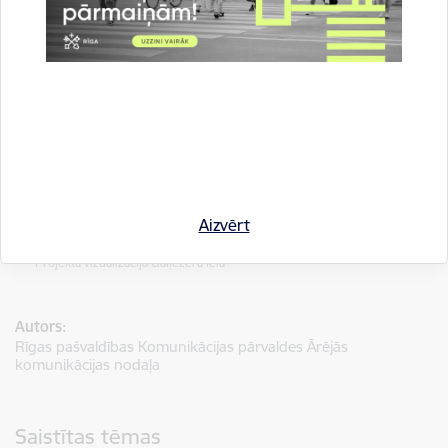
Aizvērt
Projekta vizualizācija Gaiļezera iela
Autors:
Rīgas pašvaldības Komunikācijas pārvaldes Ārējās
komunikācijas nodaļa
Saistītas tēmas