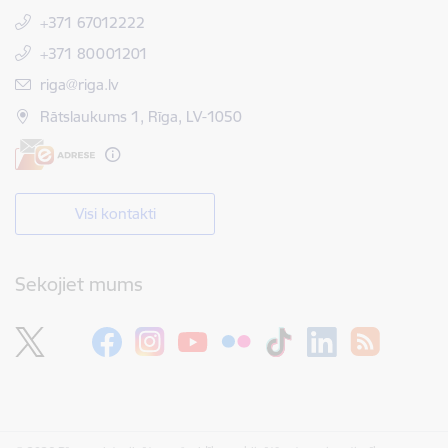
+371 67012222
+371 80001201
E-pasts:
riga@riga.lv
Rātslaukums 1, Rīga, LV-1050
Visi kontakti
Sekojiet mums