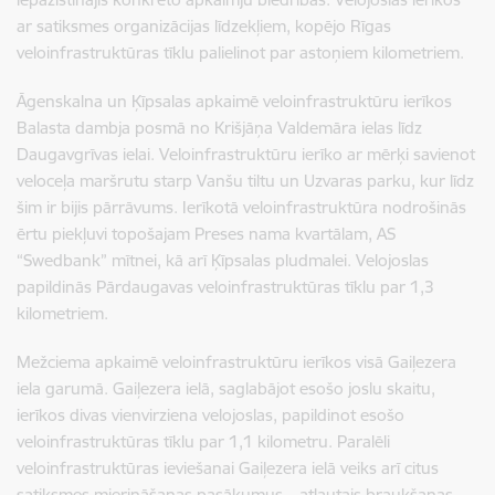
ar satiksmes organizācijas līdzekļiem, kopējo Rīgas
veloinfrastruktūras tīklu palielinot par astoņiem kilometriem.
Āgenskalna un Ķīpsalas apkaimē veloinfrastruktūru ierīkos
Balasta dambja posmā no Krišjāņa Valdemāra ielas līdz
Daugavgrīvas ielai. Veloinfrastruktūru ierīko ar mērķi savienot
veloceļa maršrutu starp Vanšu tiltu un Uzvaras parku, kur līdz
šim ir bijis pārrāvums. Ierīkotā veloinfrastruktūra nodrošinās
ērtu piekļuvi topošajam Preses nama kvartālam, AS
“Swedbank” mītnei, kā arī Ķīpsalas pludmalei. Velojoslas
papildinās Pārdaugavas veloinfrastruktūras tīklu par 1,3
kilometriem.
Mežciema apkaimē
veloinfrastruktūru
ierīkos visā Gaiļezera
iela garumā. Gaiļezera ielā, saglabājot esošo joslu skaitu,
ierīkos divas vienvirziena velojoslas, papildinot esošo
veloinfrastruktūras tīklu par 1,1 kilometru. Paralēli
veloinfrastruktūras ieviešanai Gaiļezera ielā veiks arī citus
satiksmes mierināšanas pasākumus – atļautais braukšanas