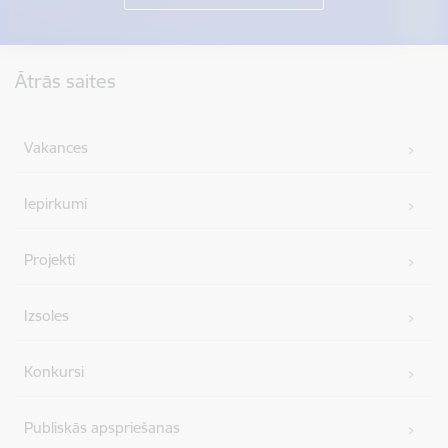
Kājene
Ātrās saites
Vakances
Iepirkumi
Projekti
Izsoles
Konkursi
Publiskās apspriešanas