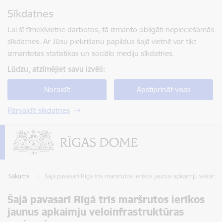
Pāriet uz lapas saturu
Sīkdatnes
Spied
lai meklētu
Enter
Lai šī tīmekļvietne darbotos, tā izmanto obligāti nepieciešamās
sīkdatnes. Ar Jūsu piekrišanu papildus šajā vietnē var tikt
izmantotas statistikas un sociālo mediju sīkdatnes.
Lūdzu, atzīmējiet savu izvēli:
Noraidīt
Apstiprināt visas
Pārvaldīt sīkdatnes
Sākums
Šajā pavasarī Rīgā trīs maršrutos ierīkos jaunus apkaimju veloin
Šajā pavasarī Rīgā trīs maršrutos ierīkos
jaunus apkaimju veloinfrastruktūras