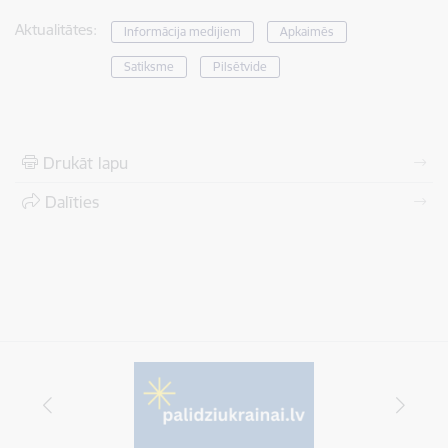
Aktualitātes:
Informācija medijiem
Apkaimēs
Satiksme
Pilsētvide
Drukāt lapu
Dalīties