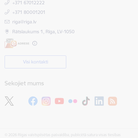
+371 67012222
+371 80001201
E-pasts:
riga@riga.lv
Rātslaukums 1, Rīga, LV-1050
Visi kontakti
Sekojiet mums
© 2026 Rīgas valstspilsētas pašvaldība, publicētā satura visas tiesības