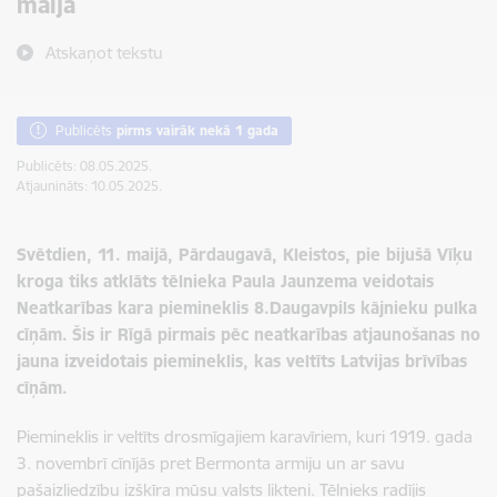
maijā
Atskaņot tekstu
Publicēts
pirms vairāk nekā 1 gada
Publicēts: 08.05.2025.
Atjaunināts: 10.05.2025.
Svētdien, 11. maijā, Pārdaugavā, Kleistos, pie bijušā Vīķu
kroga tiks atklāts tēlnieka Paula Jaunzema veidotais
Neatkarības kara piemineklis 8.Daugavpils kājnieku pulka
cīņām.
Šis ir Rīgā pirmais pēc neatkarības atjaunošanas no
jauna izveidotais piemineklis, kas veltīts Latvijas brīvības
cīņām.
Piemineklis ir veltīts drosmīgajiem karavīriem, kuri 1919. gada
3. novembrī cīnījās pret Bermonta armiju un ar savu
pašaizliedzību izšķīra mūsu valsts likteni. Tēlnieks radījis