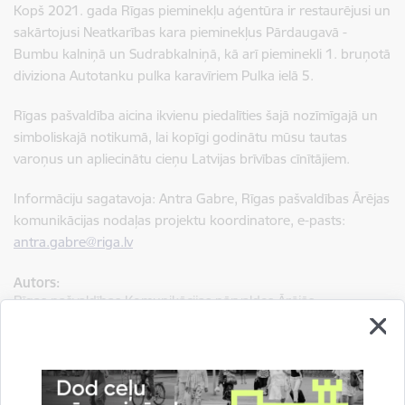
Kopš 2021. gada Rīgas pieminekļu aģentūra ir restaurējusi un
sakārtojusi Neatkarības kara pieminekļus Pārdaugavā -
Bumbu kalniņā un Sudrabkalniņā, kā arī pieminekli 1. bruņotā
diviziona Autotanku pulka karavīriem Pulka ielā 5.
Rīgas pašvaldība aicina ikvienu piedalīties šajā nozīmīgajā un
simboliskajā notikumā, lai kopīgi godinātu mūsu tautas
varoņus un apliecinātu cieņu Latvijas brīvības cīnītājiem.
Informāciju sagatavoja: Antra Gabre, Rīgas pašvaldības Ārējas
komunikācijas nodaļas projektu koordinatore, e-pasts:
antra.gabre@riga.lv
Autors:
Rīgas pašvaldības Komunikācijas pārvaldes Ārējās
komunikācijas nodaļa
Saistītas tēmas