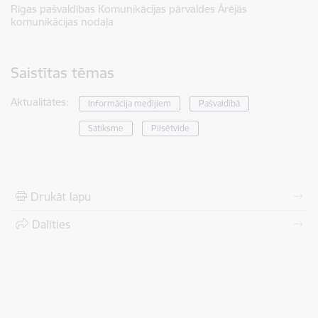
Rīgas pašvaldības Komunikācijas pārvaldes Ārējās
komunikācijas nodaļa
Saistītas tēmas
Aktualitātes:
Informācija medijiem
Pašvaldībā
Satiksme
Pilsētvide
Drukāt lapu
Dalīties