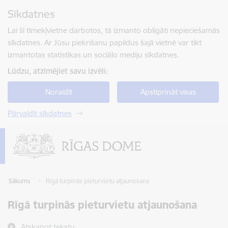
Pāriet uz lapas saturu
Sīkdatnes
Spied
lai meklētu
Enter
Lai šī tīmekļvietne darbotos, tā izmanto obligāti nepieciešamās
sīkdatnes. Ar Jūsu piekrišanu papildus šajā vietnē var tikt
izmantotas statistikas un sociālo mediju sīkdatnes.
Lūdzu, atzīmējiet savu izvēli:
Noraidīt
Apstiprināt visas
Pārvaldīt sīkdatnes
Sākums
Rīgā turpinās pieturvietu atjaunošana
Rīgā turpinās pieturvietu atjaunošana
Atskaņot tekstu