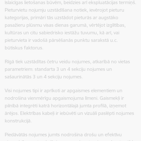
īslaicīgas lietošanas būvēm, beidzies arī ekspluatācijas termiņš.
Pieturvietu nojumju uzstādīšana notiek, ievērojot pieturu
kategorijas, primāri tās uzstādot pieturās ar augstāko
pasažieru plūsmu visas dienas garumā, vērtējot izglītības,
kultūras un citu sabiedrisko iestāžu tuvumu, kā arī, vai
pieturvieta ir vadošā pārsēšanās punktu sarakstā u.c.
būtiskus faktorus.
Rīgā tiek uzstādītas četru veidu nojumes, atkarībā no vietas
parametriem: standarta 3 un 4 sekciju nojumes un
sašaurinātās 3 un 4 sekciju nojumes.
Visi nojumes tipi ir aprīkoti ar apgaismes elementiem un
nodrošina vienmērīgu apgaismojuma līmeni. Gaismekļi ir
pilnībā integrēti katrā horizontālajā jumta profilā, izņemot
ārējos. Elektrības kabeļi ir iebūvēti un vizuāli paslēpti nojumes
konstrukcijā.
Piedāvātās nojumes jumts nodrošina drošu un efektīvu