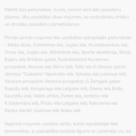
Pilsētā būs pieturvietas, kurās, ņemot vērā lielo pasažieru
plūsmu, tiks uzstādītas divas nojumes, lai nodrošinātu ērtāku
un drošāku pasažieru pārvietošanos.
Pirmās jaunās nojumes tiks uzstādītas sekojošajās pieturvietās
– Meža skola, Dzērbenes iela, Juglas iela, Krustabaznīcas iela,
Tirzas iela, Juglas iela, Mārkalnes iela, Sporta akadēmija, Berģi,
Bajāru iela Brīvības gatvē; Sudrabkalniņš Kurzemes
prospektā; Ainavas iela Stirnu ielā; Telts iela K.Ulmaņa gatvē;
slimnīca “Gaiļezers” Hipokrāta ielā; Ilūkstes iela Lubānas ielā;
Viestura prospekts Viestura prospektā; G.Zemgala gatve
Ropažu ielā; Ķengaraga iela Latgales ielā; Dzeņu iela Brāļu
Kaudzīšu ielā; Valsts arhīvs, Ēveles iela, Ierēdņu iela
K.Valdemāra ielā; Prūšu iela Latgales ielā; Kalnciema iela
Raņķa dambī; Gaismas iela Sesku ielā.
Vispirms nojumes uzstāda vietās, kurās iepriekšējās tiek
demontētas, jo pašvaldībai beidzās līgums ar uzņēmēju un, kā