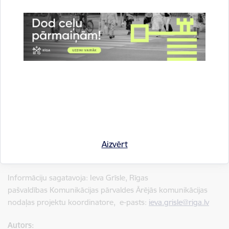
pieturvietā ir atšķirīgi, ņemot vērā nojumes tipu, konkrētās
vietas esošā seguma veidu, kā arī elektrības pieslēguma veidu
– esošs vai jaunizbūvējams. Katrai pieturvietai tiek izstrādāts
atsevišķs projekts, kas arī veido vienas nojumes uzstādīšanas
izmaksas.
Vienas nojumes ražošanas cena ir no 6073 līdz 8730 eiro bez
PVN, atkarībā no nojumes tipa. Vienas nojumes uzstādīšanas
izmaksas ir 8611 eiro bez PVN esošā līguma ietvaros, kurš var
mainīties, ja tiek izvēlēts cits būvnieks.
Pieturvietu nojumju ražotājs ir SIA “Palami”, uzstādītājs - SIA “Ļ
Aizvērt
CO”.
Informāciju sagatavoja: Ieva Grīsle, Rīgas
pašvaldības Komunikācijas pārvaldes Ārējās komunikācijas
nodaļas projektu koordinatore, e-pasts:
ieva.grisle@riga.lv
Autors: