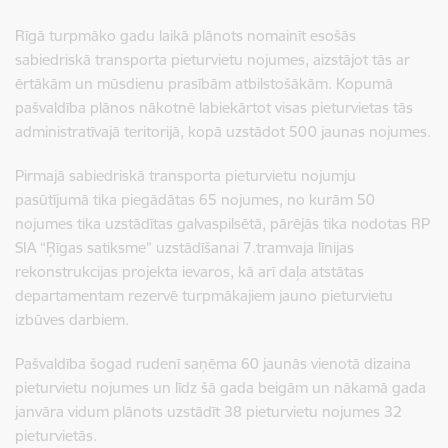
Rīgā turpmāko gadu laikā plānots nomainīt esošās
sabiedriskā transporta pieturvietu nojumes, aizstājot tās ar
ērtākām un mūsdienu prasībām atbilstošākām. Kopumā
pašvaldība plānos nākotnē labiekārtot visas pieturvietas tās
administratīvajā teritorijā, kopā uzstādot 500 jaunas nojumes.
Pirmajā sabiedriskā transporta pieturvietu nojumju
pasūtījumā tika piegādātas 65 nojumes, no kurām 50
nojumes tika uzstādītas galvaspilsētā, pārējās tika nodotas RP
SIA “Ŗīgas satiksme” uzstādīšanai 7.tramvaja līnijas
rekonstrukcijas projekta ievaros, kā arī daļa atstātas
departamentam rezervē turpmākajiem jauno pieturvietu
izbūves darbiem.
Pašvaldība šogad rudenī saņēma 60 jaunās vienotā dizaina
pieturvietu nojumes un līdz šā gada beigām un nākamā gada
janvāra vidum plānots uzstādīt 38 pieturvietu nojumes 32
pieturvietās.