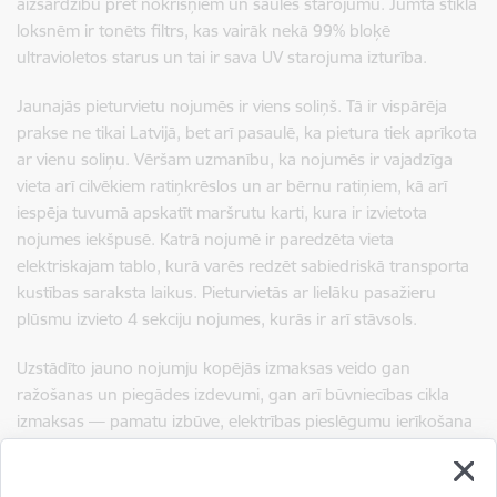
aizsardzību pret nokrišņiem un saules starojumu. Jumta stikla
loksnēm ir tonēts filtrs, kas vairāk nekā 99% bloķē
ultravioletos starus un tai ir sava UV starojuma izturība.
Jaunajās pieturvietu nojumēs ir viens soliņš. Tā ir vispārēja
prakse ne tikai Latvijā, bet arī pasaulē, ka pietura tiek aprīkota
ar vienu soliņu. Vēršam uzmanību, ka nojumēs ir vajadzīga
vieta arī cilvēkiem ratiņkrēslos un ar bērnu ratiņiem, kā arī
iespēja tuvumā apskatīt maršrutu karti, kura ir izvietota
nojumes iekšpusē. Katrā nojumē ir paredzēta vieta
elektriskajam tablo, kurā varēs redzēt sabiedriskā transporta
kustības saraksta laikus. Pieturvietās ar lielāku pasažieru
plūsmu izvieto 4 sekciju nojumes, kurās ir arī stāvsols.
Uzstādīto jauno nojumju kopējās izmaksas veido gan
ražošanas un piegādes izdevumi, gan arī būvniecības cikla
izmaksas — pamatu izbūve, elektrības pieslēgumu ierīkošana
un pašu nojumju uzstādīšana.
Nojumju pamatu izbūves un uzstādīšanas izdevumi katrā