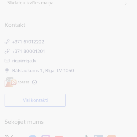
Sīkdatņu izvēles maiņa
Kontakti
+371 67012222
+371 80001201
E-pasts:
riga@riga.lv
Rātslaukums 1, Rīga, LV-1050
Visi kontakti
Sekojiet mums