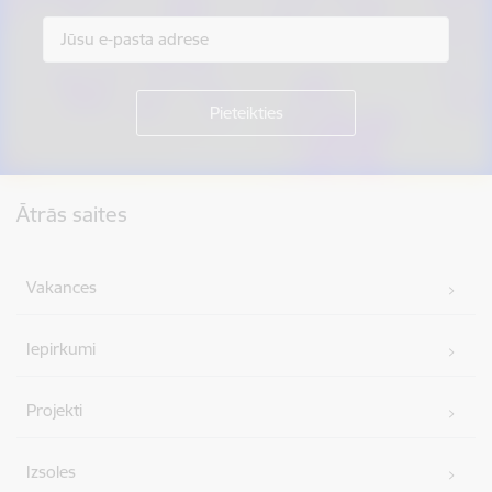
Kājene
Ātrās saites
Vakances
Iepirkumi
Projekti
Izsoles