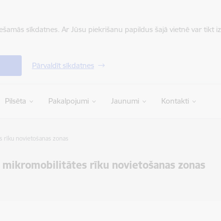
iešamās sīkdatnes. Ar Jūsu piekrišanu papildus šajā vietnē var tikt i
Pārvaldīt sīkdatnes
Pilsēta
Pakalpojumi
Jaunumi
Kontakti
es rīku novietošanas zonas
t mikromobilitātes rīku novietošanas zonas