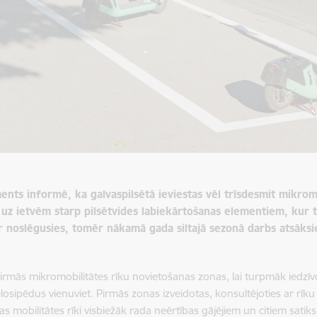
ents informē, ka galvaspilsētā ieviestas vēl trīsdesmit mikrom
 uz ietvēm starp pilsētvides labiekārtošanas elementiem, kur 
r noslēgusies, tomēr nākamā gada siltajā sezonā darbs atsāksi
irmās mikromobilitātes rīku novietošanas zonas, lai turpmāk iedzīvo
elosipēdus vienuviet. Pirmās zonas izveidotas, konsultējoties ar r
s mobilitātes rīki visbiežāk rada neērtības gājējiem un citiem satik