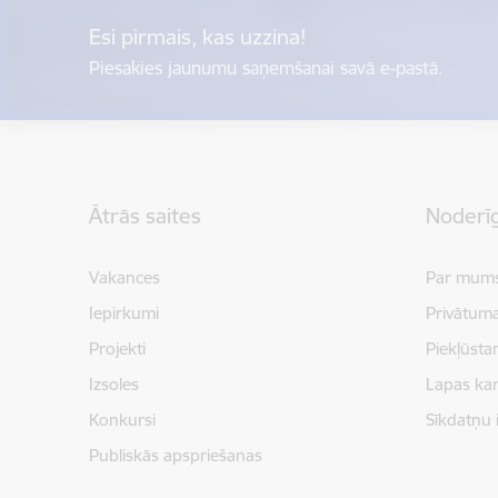
Esi pirmais, kas uzzina!
Piesakies jaunumu saņemšanai savā e-pastā.
Kājene
Ātrās saites
Noderīg
Vakances
Par mum
Iepirkumi
Privātuma
Projekti
Piekļūsta
Izsoles
Lapas kar
Konkursi
Sīkdatņu 
Publiskās apspriešanas