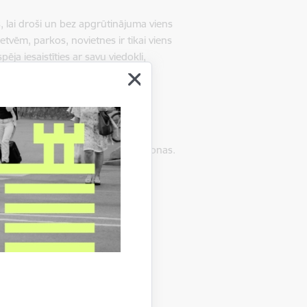
, lai droši un bez apgrūtinājuma viens
tvēm, parkos, novietnes ir tikai viens
ja iesaistīties ar savu viedokli,
 rīku novietošanas zonas. Karte
ikromobilitātes rīku novietošanas zonas.
ākamā gada siltajā sezonā.
elde.rudzika@riga.lv