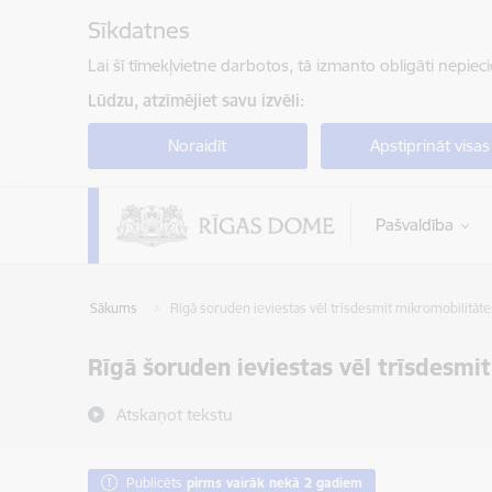
Pāriet uz lapas saturu
Sīkdatnes
Lai šī tīmekļvietne darbotos, tā izmanto obligāti nepiec
Lūdzu, atzīmējiet savu izvēli:
Noraidīt
Apstiprināt visas
Pašvaldība
Sākums
Rīgā šoruden ieviestas vēl trīsdesmit mikromobilitāt
Rīgā šoruden ieviestas vēl trīsdesmi
Atskaņot tekstu
Publicēts
pirms vairāk nekā 2 gadiem