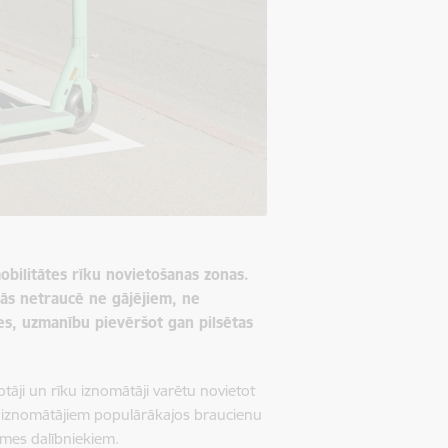
obilitātes rīku novietošanas zonas.
tās netraucē ne gājējiem, ne
es, uzmanību pievēršot gan pilsētas
tāji un rīku iznomātāji varētu novietot
īku iznomātājiem populārākajos braucienu
smes dalībniekiem.