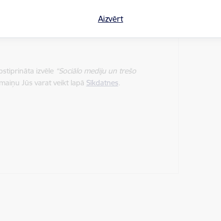
Aizvērt
stiprināta izvēle
“Sociālo mediju un trešo
 maiņu Jūs varat veikt lapā
Sīkdatnes
.
a