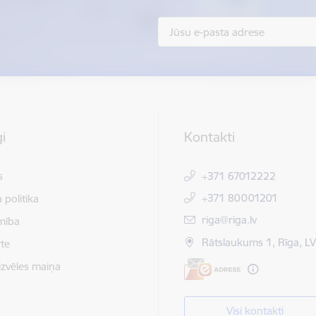
i
Kontakti
s
+371 67012222
+371 80001201
 politika
E-pasts:
riga@riga.lv
mība
Rātslaukums 1, Rīga, L
te
izvēles maiņa
Visi kontakti