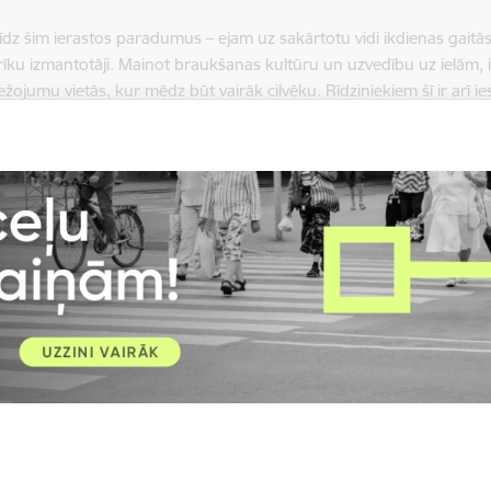
dz šim ierastos paradumus – ejam uz sakārtotu vidi ikdienas gaitās
rīku izmantotāji. Mainot braukšanas kultūru un uzvedību uz ielām, ie
mu vietās, kur mēdz būt vairāk cilvēku. Rīdziniekiem šī ir arī iespē
” uzsver Rīgas mērs Vilnis Ķirsis.
jama karte, kurā apskatāmas šobrīd Rīgā ieviestās mikromobilitātes
aujā, sniedzot ieteikumus par vietām, kur būtu nepieciešams ieviest m
ē, lai jaunās mikromobilitātes rīku novietošanas zonas ieviestu n
bas Ārējas komunikācijas nodaļas projektu koordinatore, e-pasts:
l
tošanas zonas