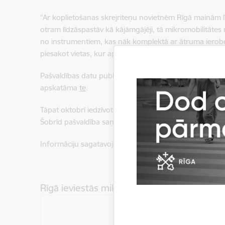
“Ar koplietošanas skrejriteņu novietnēm Rīgā mainām lī
otram līdzāspastāv kā kājāmgājēji, tā mikromobilitātes 
no instrumentiem, kas nāk komplektā ar ātruma ierobežoju
piesakot vietas, kur apkaimēs vēlamas jaunās novietnes,
Pašvaldības datu publicēšanas portālā “Geo Rīga” piee
apskatāma
te
.
Tāpat oktobrī iedzīvotāji tika aicināti iesaistīties apt
Šobrīd pašvaldība saņemto informāciju apkopo un izvērt
Informāciju sagatavoja: Lelde Rudzika, Rīgas pašvaldī
Rīgā ieviestās mikromobilitātes rīku novie