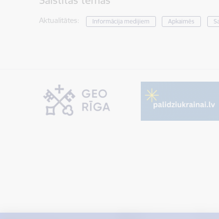
Saistītas tēmas
Aktualitātes:
Informācija medijiem
Apkaimēs
S