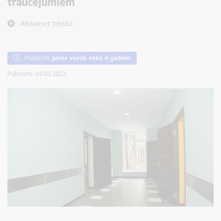
traucējumiem
Atskaņot tekstu
Publicēts
pirms vairāk nekā 4 gadiem
Publicēts: 02.03.2022.