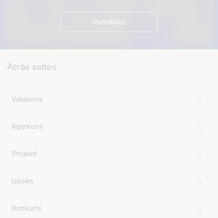
Kājene
Ātrās saites
Vakances
Iepirkumi
Projekti
Izsoles
Konkursi