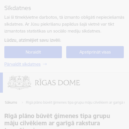
Pāriet uz lapas saturu
Sīkdatnes
Spied
lai meklētu
Enter
Lai šī tīmekļvietne darbotos, tā izmanto obligāti nepieciešamās
sīkdatnes. Ar Jūsu piekrišanu papildus šajā vietnē var tikt
izmantotas statistikas un sociālo mediju sīkdatnes.
Lūdzu, atzīmējiet savu izvēli:
Noraidīt
Apstiprināt visas
Pārvaldīt sīkdatnes
Sākums
Rīgā plāno būvēt ģimenes tipa grupu māju cilvēkiem ar garīgā ra
Rīgā plāno būvēt ģimenes tipa grupu
māju cilvēkiem ar garīgā rakstura