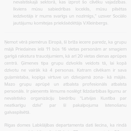
nevalstiskajā sektorā, kas izprot šo cilvēku vajadzības.
Ikviens mūsu sabiedrības loceklis, mūsu pilsētas
iedzīvotājs ir mums svarīgs un nozīmīgs,” uzsver Sociālo
jautājumu komitejas priekšsēdētājs V.Kleinbergs.
Ņemot vērā piemērus Eiropā, šī brīža iecere paredz, ka grupu
mājā Priedaines ielā 11 būs 16 vietas personām ar smagiem
garīgā rakstura traucējumiem, kā arī 20 vietas dienas aprūpes
centrā. Ģimenes tipa grupu dzīvoklis veidots tā, lai kopā
dzīvotu ne vairāk kā 4 personas. Katram cilvēkam ir sava
guļamistaba, kopīga virtuve un dzīvojamā zona- kā mājās.
Mazo grupu aprūpē un atbalsta profesionāls atbalsta
personāls. Ir pieņemts lēmums noslēgt līdzdarbības līgumu ar
nevalstisko organizāciju biedrību “Latvijas Kustība par
neatkarīgu dzīvi” par šī pakalpojuma īstenošanu
galvaspilsētā.
Rīgas domes Labklājības departamenta dati liecina, ka rindā