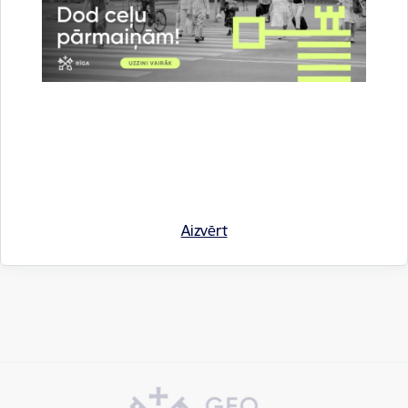
Saistītas tēmas
Aktualitātes:
Informācija medijiem
Rīgas domē
Sociālais atbalsts
Drukāt lapu
Aizvērt
Dalīties