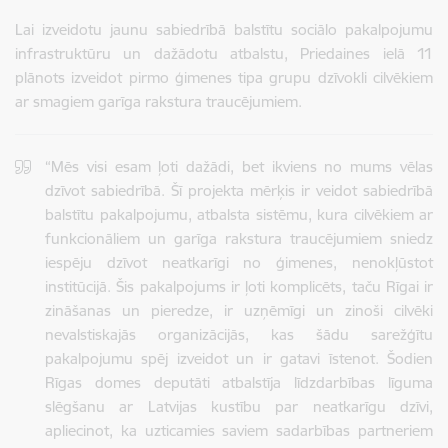
Lai izveidotu jaunu sabiedrībā balstītu sociālo pakalpojumu
infrastruktūru un dažādotu atbalstu, Priedaines ielā 11
plānots izveidot pirmo ģimenes tipa grupu dzīvokli cilvēkiem
ar smagiem garīga rakstura traucējumiem.
“Mēs visi esam ļoti dažādi, bet ikviens no mums vēlas
dzīvot sabiedrībā. Šī projekta mērķis ir veidot sabiedrībā
balstītu pakalpojumu, atbalsta sistēmu, kura cilvēkiem ar
funkcionāliem un garīga rakstura traucējumiem sniedz
iespēju dzīvot neatkarīgi no ģimenes, nenokļūstot
institūcijā. Šis pakalpojums ir ļoti komplicēts, taču Rīgai ir
zināšanas un pieredze, ir uzņēmīgi un zinoši cilvēki
nevalstiskajās organizācijās, kas šādu sarežģītu
pakalpojumu spēj izveidot un ir gatavi īstenot. Šodien
Rīgas domes deputāti atbalstīja līdzdarbības līguma
slēgšanu ar Latvijas kustību par neatkarīgu dzīvi,
apliecinot, ka uzticamies saviem sadarbības partneriem