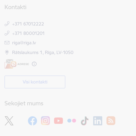
Kontakti
+371 67012222
+371 80001201
E-pasts:
riga@riga.lv
Rātslaukums 1, Rīga, LV-1050
Visi kontakti
Sekojiet mums