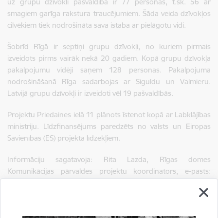
uz grupu dzīvokli pašvaldībā ir 77 personas, t.sk. 56 ar
smagiem garīga rakstura traucējumiem. Šāda veida dzīvokļos
cilvēkiem tiek nodrošināta sava istaba ar pielāgotu vidi.
Šobrīd Rīgā ir septiņi grupu dzīvokļi, no kuriem pirmais
izveidots pirms vairāk nekā 20 gadiem. Kopā grupu dzīvokļa
pakalpojumu vidēji saņem 128 personas. Pakalpojuma
nodrošināšanā Rīga sadarbojas ar Siguldu un Valmieru.
Latvijā grupu dzīvokļi ir izveidoti vēl 19 pašvaldībās.
Projektu Priedaines ielā 11 plānots īstenot kopā ar Labklājības
ministriju. Līdzfinansējums paredzēts no valsts un Eiropas
Savienības (ES) projekta līdzekļiem.
Informāciju sagatavoja: Rita Lazda, Rīgas domes
Komunikācijas pārvaldes projektu koordinators, e-pasts:
rita.lazda@riga.lv
Autors:
Rīgas domes Komunikācijas pārvalde