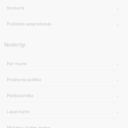
Konkursi
Publiskās apspriešanas
Noderīgi
Par mums
Privātuma politika
Piekļūstamība
Lapas karte
Sīkdatņu izvēles maiņa