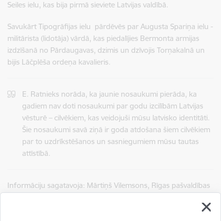
Seiles ielu, kas bija pirmā sieviete Latvijas valdībā.
Savukārt Tipogrāfijas ielu pārdēvēs par Augusta Spariņa ielu -
militārista (lidotāja) vārdā, kas piedalījies Bermonta armijas
izdzīšanā no Pārdaugavas, dzimis un dzīvojis Torņakalnā un
bijis Lāčplēša ordeņa kavalieris.
E. Ratnieks norāda, ka jaunie nosaukumi pierāda, ka
gadiem nav doti nosaukumi par godu izcilībām Latvijas
vēsturē – cilvēkiem, kas veidojuši mūsu latvisko identitāti.
Šie nosaukumi savā ziņā ir goda atdošana šiem cilvēkiem
par to uzdrīkstēšanos un sasniegumiem mūsu tautas
attīstībā.
Informāciju sagatavoja: Mārtiņš Vilemsons, Rīgas pašvaldības
Ārējās komunikācijas nodaļas vadītāja pienākumu izpildītājs, e-
pasts:
martins.vilemsons@riga.lv
.