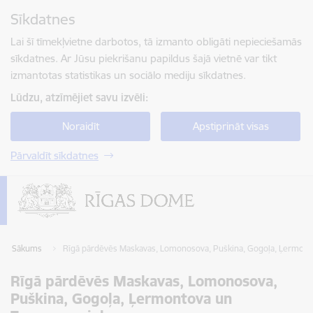
Pāriet uz lapas saturu
Sīkdatnes
Spied
lai meklētu
Enter
Lai šī tīmekļvietne darbotos, tā izmanto obligāti nepieciešamās
sīkdatnes. Ar Jūsu piekrišanu papildus šajā vietnē var tikt
izmantotas statistikas un sociālo mediju sīkdatnes.
Lūdzu, atzīmējiet savu izvēli:
Noraidīt
Apstiprināt visas
Pārvaldīt sīkdatnes
Sākums
Rīgā pārdēvēs Maskavas, Lomonosova, Puškina, Gogoļa, Ļermonto
Rīgā pārdēvēs Maskavas, Lomonosova,
Puškina, Gogoļa, Ļermontova un