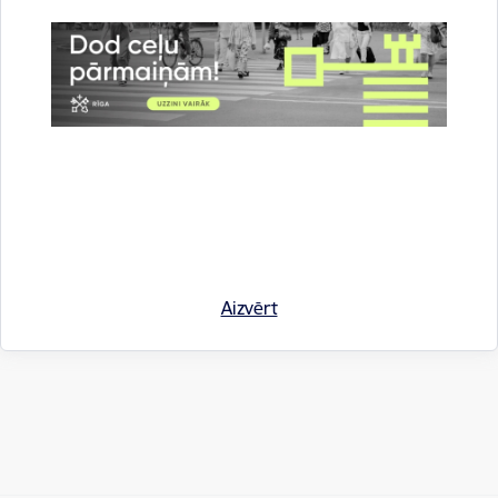
Autors:
Rīgas pašvaldības Ārējās komunikācijas nodaļa
Saistītas tēmas
Aktualitātes:
Informācija medijiem
Rīgas domē
Apkaimēs
Pašvaldībā
Drukāt lapu
Aizvērt
Dalīties