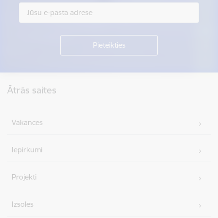
Kājene
Ātrās saites
Vakances
Iepirkumi
Projekti
Izsoles