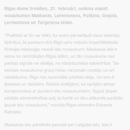
Rīgas dome trešdien, 21. februārī, nolēma mainīt
nosaukumus Maskavas, Lomonosova, Puškina, Gogoļa,
Ļermontova un Turgeņeva ielām.
“Praktiski ar šo var teikt, ka esam pārvarējuši visus viedokļu
šķēršļus, lai pavisam drīz Rīgā vairs nebūtu imperiālistiskās
Krievijas ideoloģiju nesoši ielu nosaukumi. Maskavas iela ir
viena no centrālajām Rīgas ielām, un tās nosaukums nav
pareizs signāls ne vietējai, ne starptautiskai sabiedrībai. Tās
esošais nosaukums grauj mūsu nacionālo nostāju un arī
valstiskumu. Rīga nes nacionālas pilsētas ideju. Un tam ir
jāsaskan ar darbiem. Paldies kolēģiem, ka varējām atrast
kompromisus ar jauniem ielu nosaukumiem. Tagad jāsper
pēdējie administratīvie soļi, lai kartē un ēku plāksnēs parādās
jaunie ielu nosaukumi,” norāda Rīgas vicemērs Edvards
Ratnieks.
Maskavas ielu pārdēvēs pamatā par Latgales ielu, kas ir