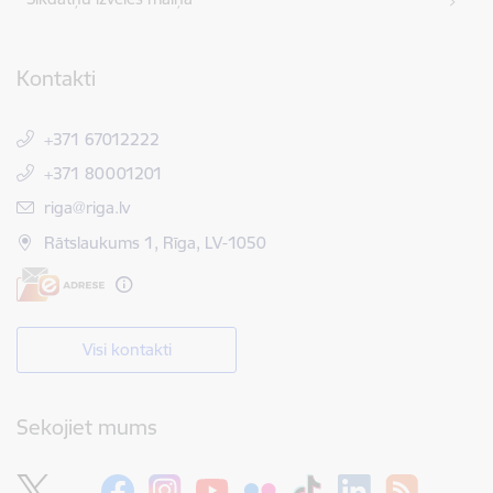
Kontakti
+371 67012222
+371 80001201
E-pasts:
riga@riga.lv
Rātslaukums 1, Rīga, LV-1050
Visi kontakti
Sekojiet mums