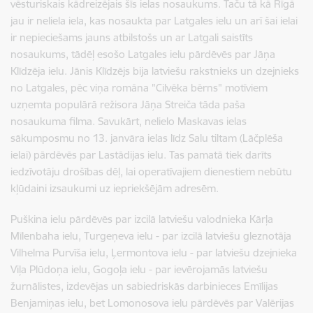
vēsturiskais kādreizējais šīs ielas nosaukums. Taču tā kā Rīgā
jau ir neliela iela, kas nosaukta par Latgales ielu un arī šai ielai
ir nepieciešams jauns atbilstošs un ar Latgali saistīts
nosaukums, tādēļ esošo Latgales ielu pārdēvēs par Jāņa
Klīdzēja ielu. Jānis Klīdzējs bija latviešu rakstnieks un dzejnieks
no Latgales, pēc viņa romāna "Cilvēka bērns" motīviem
uzņemta populārā režisora Jāņa Streiča tāda paša
nosaukuma filma. Savukārt, nelielo Maskavas ielas
sākumposmu no 13. janvāra ielas līdz Salu tiltam (Lāčplēša
ielai) pārdēvēs par Lastādijas ielu. Tas pamatā tiek darīts
iedzīvotāju drošības dēļ, lai operatīvajiem dienestiem nebūtu
kļūdaini izsaukumi uz iepriekšējām adresēm.
Puškina ielu pārdēvēs par izcilā latviešu valodnieka Kārļa
Mīlenbaha ielu, Turgeņeva ielu - par izcilā latviešu gleznotāja
Vilhelma Purvīša ielu, Ļermontova ielu - par latviešu dzejnieka
Viļa Plūdoņa ielu, Gogoļa ielu - par ievērojamās latviešu
žurnālistes, izdevējas un sabiedriskās darbinieces Emīlijas
Benjamiņas ielu, bet Lomonosova ielu pārdēvēs par Valērijas