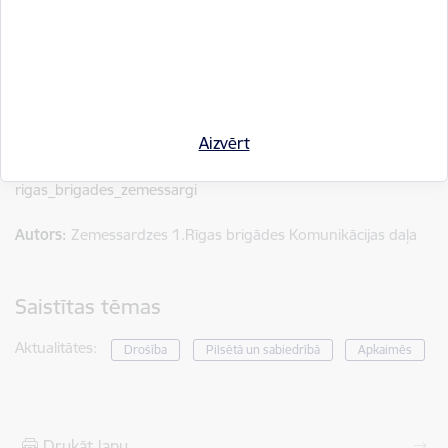
Latvijas drošību. Savukārt sadarbības stiprināšana ar valsts un
pašvaldību iestādēm, dažādu nozaru komersantiem un to
iesaiste mācībās stiprina visaptverošas valsts aizsardzības
sistēmu Latvijā.
Informāciju sagatavoja:
Zemessardzes 1. Rīgas brigādes
Komunikācijas daļa
Aizvērt
META : Facebook/ RigasBrigadesZemessargi IG/
rigas_brigades_zemessargi
Autors:
Zemessardzes 1.Rīgas brigādes Komunikācijas daļa
Saistītas tēmas
Aktualitātes:
Drošība
Pilsētā un sabiedrībā
Apkaimēs
Drukāt lapu