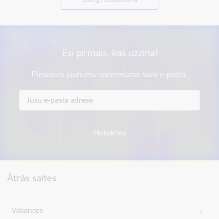
Esi pirmais, kas uzzina!
Piesakies jaunumu saņemšanai savā e-pastā.
Kājene
Ātrās saites
Vakances