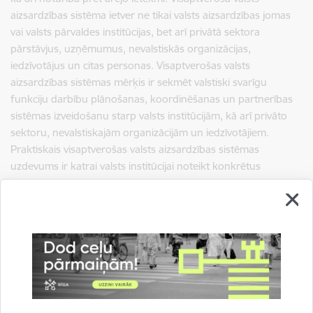
aizsardzības sistēma ietver ne tikai valsts aizsardzības jomas
vai valsts pārvaldes institūcijas, bet arī privātā sektora
pārstāvjus, uzņēmumus, nevalstiskās organizācijas,
iedzīvotājus un citas personas. Visaptverošas valsts
aizsardzības sistēmas mērķis ir sekmēt valstiski svarīgu
funkciju darbību plānošanas, koordinēšanas un partnerības
sistēmas izveidošanu starp valsts institūcijām, kā arī privāto
sektoru, nevalstiskajām organizācijām un iedzīvotājiem.
Praktiskais visaptverošas valsts aizsardzības sistēmas
uzdevums ir katrai valsts institūcijai noteikt konkrētus
uzdevumus un lomu valsts aizsardzībā.
Mācības “Namejs” ir iepriekš plānotas un visā Latvijā norisinās
kopš 2014. gada. Militāro mācību regulārai norisei ir būtiska
loma, lai uzturētu un stiprinātu Nacionālo bruņoto spēku
kaujas spējas, kurām pastāvīgi jābūt augstā līmenī.
Bruņotajiem spēkiem vienmēr jābūt gataviem laikus un
efektīvi reaģēt uz potenciāliem apdraudējumiem un garantēt