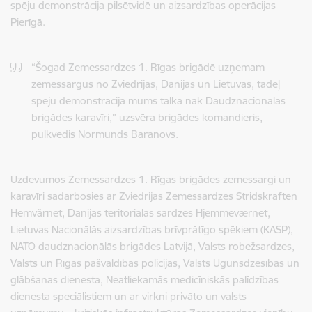
spēju demonstrācija pilsētvidē un aizsardzības operācijas
Pierīgā.
“Šogad Zemessardzes 1. Rīgas brigādē uzņemam
zemessargus no Zviedrijas, Dānijas un Lietuvas, tādēļ
spēju demonstrācijā mums talkā nāk Daudznacionālās
brigādes karavīri,” uzsvēra brigādes komandieris,
pulkvedis Normunds Baranovs.
Uzdevumos Zemessardzes 1. Rīgas brigādes zemessargi un
karavīri sadarbosies ar Zviedrijas Zemessardzes Stridskraften
Hemvärnet, Dānijas teritoriālās sardzes Hjemmeværnet,
Lietuvas Nacionālās aizsardzības brīvprātīgo spēkiem (KASP),
NATO daudznacionālās brigādes Latvijā, Valsts robežsardzes,
Valsts un Rīgas pašvaldības policijas, Valsts Ugunsdzēsības un
glābšanas dienesta, Neatliekamās medicīniskās palīdzības
dienesta speciālistiem un ar virkni privāto un valsts