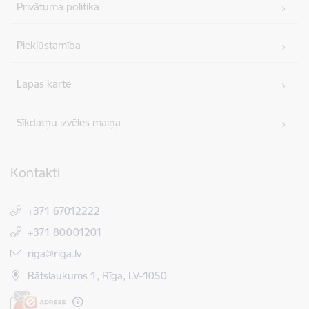
Privātuma politika
Piekļūstamība
Lapas karte
Sīkdatņu izvēles maiņa
Kontakti
+371 67012222
+371 80001201
E-pasts:
riga@riga.lv
Rātslaukums 1, Rīga, LV-1050