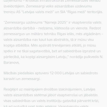
uzņēmumu – kritiskās infrastruktūras Zemessardzes vienību
izveidotājiem. Zemessargi veiks aizsardzības uzdevumu
treniņu AS “Latvijas valsts meži” un SIA “Rīgas meži” teritorijās.
“Zemessargu uzdevums “Namejs 2025” ir visaptveroša valsts
aizsardzība darbībā – redzama, klātesoša un vienota. Redzot
zemessargus un militāro tehniku Rīgas ielās, mēs atgādinām –
valsts aizsardzība nav kaut kas abstrakts, tā ir mūsu visu
kopīga atbildība. Mēs apzināti trenējamies atklāti, jo mūsu
spēks ir ne tikai sagatavotībā, bet arī sabiedrības izpratnē un
pārliecībā, ka kopīgi aizsargāsim Latviju,” norādīja pulkvedis N.
Baranovs.
Mācībās piedalīsies aptuveni 12 000 Latvijas un sabiedroto
karavīri un zemessargi.
Reaģējot uz mainīgajiem drošības izaicinājumiem, Latvijas
valsts aizsardzības sistēmai jābūt visaptverošai un jābalstās
visas sabiedrības un valsts institūciju gatavībā pārvarēt krīzi,
kā arī noturībā pret ārējo ietekmi. Visaptveroša valsts