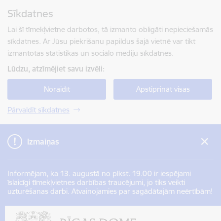
Pāriet uz lapas saturu
Sīkdatnes
Spied
lai meklētu
Enter
Lai šī tīmekļvietne darbotos, tā izmanto obligāti nepieciešamās
sīkdatnes. Ar Jūsu piekrišanu papildus šajā vietnē var tikt
izmantotas statistikas un sociālo mediju sīkdatnes.
Lūdzu, atzīmējiet savu izvēli:
Noraidīt
Apstiprināt visas
Pārvaldīt sīkdatnes
Izmaiņas
Informējam, ka 13. augustā no plkst. 19.00 ir iespējami
īslaicīgi tīmekļvietnes darbības traucējumi, jo tiks veikti
uzturēšanas darbi. Atvainojamies par sagādātajām neērtībām!