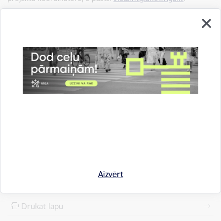
Autors:
Rīgas pašvaldības Komunikācijas pārvaldes Ārējās
komunikācijas nodaļa
Saistītas tēmas
Aktualitātes:
Informācija medijiem
Kultūra un izklaide
Pašvaldībā
Rīga pasaulē
Aizvērt
Drukāt lapu