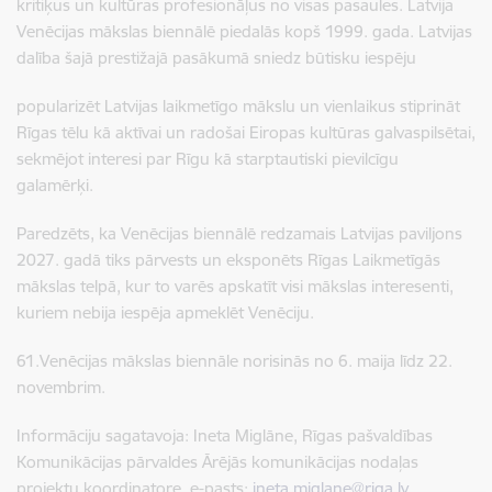
kritiķus un kultūras profesionāļus no visas pasaules. Latvija
Venēcijas mākslas biennālē piedalās kopš 1999. gada. Latvijas
dalība šajā prestižajā pasākumā sniedz būtisku iespēju
popularizēt Latvijas laikmetīgo mākslu un vienlaikus stiprināt
Rīgas tēlu kā aktīvai un radošai Eiropas kultūras galvaspilsētai,
sekmējot interesi par Rīgu kā starptautiski pievilcīgu
galamērķi.
Paredzēts, ka Venēcijas biennālē redzamais Latvijas paviljons
2027. gadā tiks pārvests un eksponēts Rīgas Laikmetīgās
mākslas telpā, kur to varēs apskatīt visi mākslas interesenti,
kuriem nebija iespēja apmeklēt Venēciju.
61.Venēcijas mākslas biennāle norisinās no 6. maija līdz 22.
novembrim.
Informāciju sagatavoja: Ineta Miglāne, Rīgas pašvaldības
Komunikācijas pārvaldes Ārējās komunikācijas nodaļas
projektu koordinatore, e-pasts:
ineta.miglane@riga.lv
.