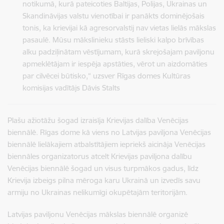
notikumā, kurā pateicoties Baltijas, Polijas, Ukrainas un
Skandināvijas valstu vienotībai ir panākts dominējošais
tonis, ka krievijai kā agresorvalstij nav vietas lielās mākslas
pasaulē. Mūsu mākslinieku stāsts lieliski kalpo brīvības
alku padziļinātam vēstījumam, kurā skrejošajam paviljonu
apmeklētājam ir iespēja apstāties, vērot un aizdomāties
par cilvēcei būtisko,“ uzsver Rīgas domes Kultūras
komisijas vadītājs Dāvis Stalts
Plašu ažiotāžu šogad izraisīja Krievijas dalība Venēcijas
biennālē. Rīgas dome kā viens no Latvijas paviljona Venēcijas
biennālē lielākajiem atbalstītājiem iepriekš aicināja Venēcijas
biennāles organizatorus atcelt Krievijas paviljona dalību
Venēcijas biennālē šogad un visus turpmākos gadus, līdz
Krievija izbeigs pilna mēroga karu Ukrainā un izvedīs savu
armiju no Ukrainas nelikumīgi okupētajām teritorijām.
Latvijas paviljonu Venēcijas mākslas biennālē organizē