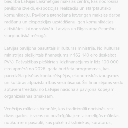
biedrība Latvijas Laikmetīgās mākslas centrs, kas nodrošina
paviljona izveidi, ekspozīcijas realizāciju un starptautisko
komunikāciju. Paviljona īstenošana ietver gan mākslas darba
radīšanu un ekspozīcijas uzstādīšanu, gan komunikācijas
aktivitātes, lai nodrošinātu Latvijas un Rīgas atpazīstamību
starptautiskā mērogā.
Latvijas paviljona pasūtītājs ir Kultūras ministrija. No Kultūras
ministrijas piešķirtais finansējums ir 162 140 eiro (ieskaitot
PVN). Pašvaldības piešķirtais līdzfinansējums ir līdz 100 000
eiro apmērā no 2026. gada budžeta programmas, kas
paredzēta pilsētas konkurētspējas, ekonomiskās izaugsmes
un kultūras atpazīstamības veicināšanai. Šis finansējums veido
aptuveni trešdaļu no Latvijas nacionālā paviljona kopējām
organizēšanas izmaksām.
Venēcijas mākslas biennāle, kas tradicionāli norisinās reizi
divos gados, ir viens no nozīmīgākajiem laikmetīgās mākslas
notikumiem pasaulē, kas pulcē māksliniekus, kuratorus,