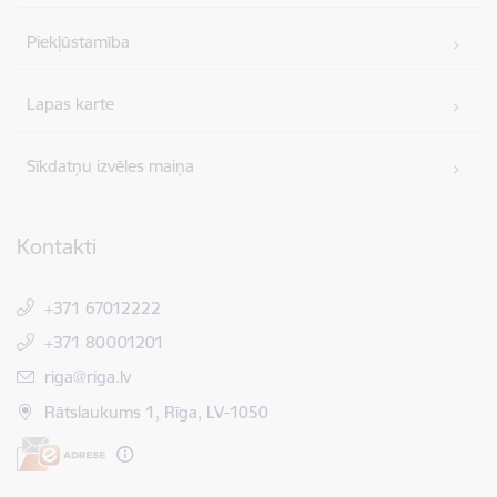
Piekļūstamība
Lapas karte
Sīkdatņu izvēles maiņa
Kontakti
+371 67012222
+371 80001201
E-pasts:
riga@riga.lv
Rātslaukums 1, Rīga, LV-1050