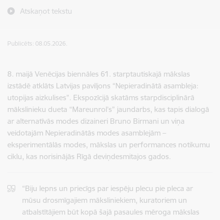
Atskaņot tekstu
Publicēts: 08.05.2026.
8. maijā Venēcijas biennāles 61. starptautiskajā mākslas
izstādē atklāts Latvijas paviljons “Nepieradinātā asambleja:
utopijas aizkulises”. Ekspozīcijā skatāms starpdisciplinārā
mākslinieku dueta “Mareunrol’s” jaundarbs, kas tapis dialogā
ar alternatīvās modes dizaineri Bruno Birmani un viņa
veidotajām Nepieradinātās modes asamblejām –
eksperimentālās modes, mākslas un performances notikumu
ciklu, kas norisinājās Rīgā deviņdesmitajos gados.
“Biju lepns un priecīgs par iespēju plecu pie pleca ar
mūsu drosmīgajiem māksliniekiem, kuratoriem un
atbalstītājiem būt kopā šajā pasaules mēroga mākslas