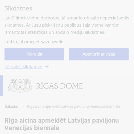
Pāriet uz lapas saturu
Sīkdatnes
Spied
lai meklētu
Enter
Lai šī tīmekļvietne darbotos, tā izmanto obligāti nepieciešamās
sīkdatnes. Ar Jūsu piekrišanu papildus šajā vietnē var tikt
izmantotas statistikas un sociālo mediju sīkdatnes.
Lūdzu, atzīmējiet savu izvēli:
Noraidīt
Apstiprināt visas
Pārvaldīt sīkdatnes
Sākums
Rīga aicina apmeklēt Latvijas paviljonu Venēcijas biennālē
Rīga aicina apmeklēt Latvijas paviljonu
Venēcijas biennālē