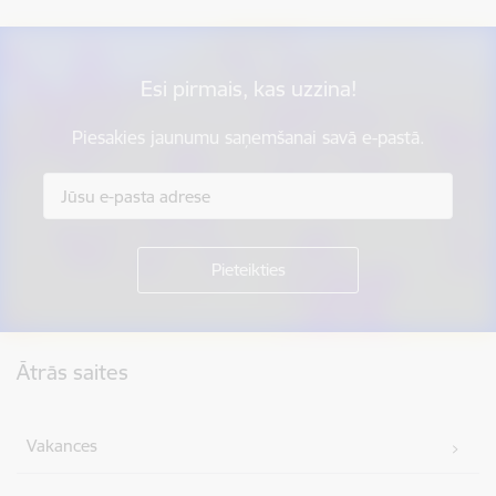
Esi pirmais, kas uzzina!
Piesakies jaunumu saņemšanai savā e-pastā.
Kājene
Ātrās saites
Vakances