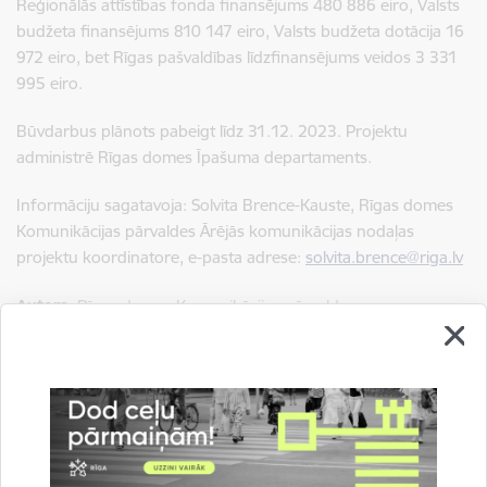
Reģionālās attīstības fonda finansējums 480 886 eiro, Valsts
budžeta finansējums 810 147 eiro, Valsts budžeta dotācija 16
972 eiro, bet Rīgas pašvaldības
līdzfinansējums veidos 3 331
995 eiro.
Būvdarbus plānots pabeigt līdz 31.12. 2023. Projektu
administrē Rīgas domes Īpašuma departaments.
Informāciju sagatavoja: Solvita Brence-Kauste, Rīgas domes
Komunikācijas pārvaldes Ārējās komunikācijas nodaļas
projektu koordinatore, e-pasta adrese:
solvita.brence@riga.lv
Autors:
Rīgas domes Komunikācijas pārvalde
Saistītas tēmas
Aktualitātes:
Informācija medijiem
Sociālais atbalsts