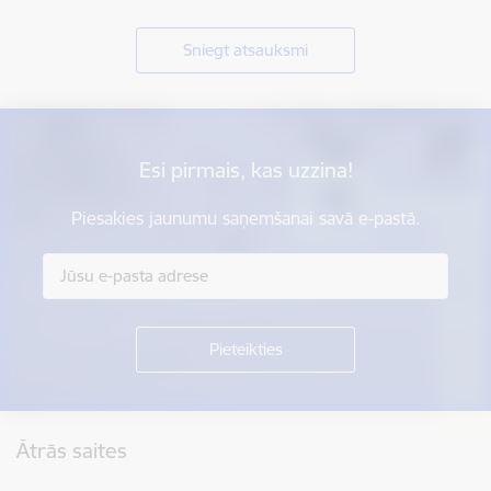
Sniegt atsauksmi
Esi pirmais, kas uzzina!
Piesakies jaunumu saņemšanai savā e-pastā.
Kājene
Ātrās saites