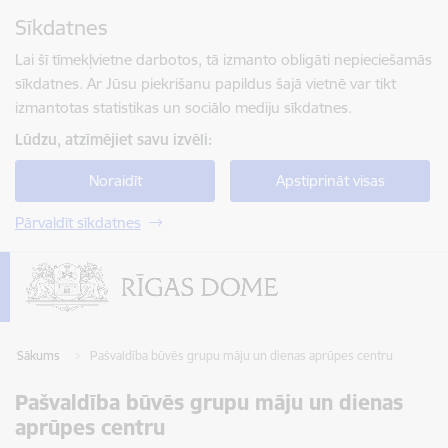
Pāriet uz lapas saturu
Sīkdatnes
Spied
lai meklētu
Enter
Lai šī tīmekļvietne darbotos, tā izmanto obligāti nepieciešamās
sīkdatnes. Ar Jūsu piekrišanu papildus šajā vietnē var tikt
izmantotas statistikas un sociālo mediju sīkdatnes.
Lūdzu, atzīmējiet savu izvēli:
Noraidīt
Apstiprināt visas
Pārvaldīt sīkdatnes
Sākums
Pašvaldība būvēs grupu māju un dienas aprūpes centru
Pašvaldība būvēs grupu māju un dienas
aprūpes centru