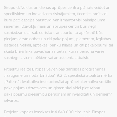
Grupu dzīvokļus un dienas aprūpes centru plānots veidot ar
specifiskiem un inovatīviem risinājumiem, tiecoties radīt vidi,
kuru pēc iespējas patstāvīgi var izmantot visi pakalpojuma
saņēmēji. Dzīvokļu māja un aprūpes centrs būs viegli
sasniedzams ar sabiedrisko transportu, to apkārtnē būs
pieejami ārstniecības un citi pakalpojumi, piemēram, izglītības
iestādes, veikali, aptiekas, banku filiāles un citi pakalpojumi, tai
skaitā brīvā laika pavadīšanas vietas, kuras persona varēs
sasniegt saviem spēkiem vai ar asistenta atbalstu.
Projektu realizē Eiropas Savienības darbības programmas
„Izaugsme un nodarbinātība” 9.2.2. specifiskā atbalsta mērķa
„Palielināt kvalitatīvu institucionālai aprūpei alternatīvu sociālo
pakalpojumu dzīvesvietā un ģimeniskai videi pietuvinātu
pakalpojumu pieejamību personām ar invaliditāti un bērniem”
ietvaros.
Projekta kopējās izmaksas ir 4 640 000 eiro, t.sk. Eiropas