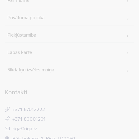
Par mums
Privātuma politika
Piekļūstamība
Lapas karte
Sīkdatņu izvēles maiņa
Kontakti
+371 67012222
+371 80001201
E-pasts:
riga@riga.lv
Rātslaukums 1, Rīga, LV-1050