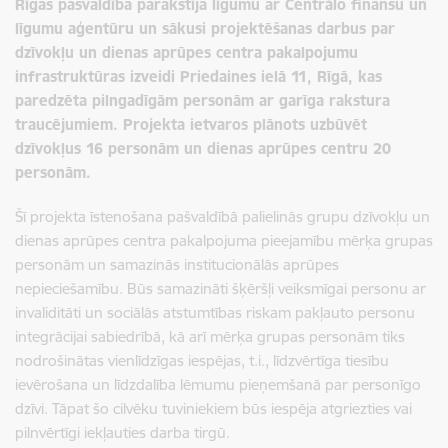
Rīgas pašvaldība parakstīja līgumu ar Centrālo finanšu un
līgumu aģentūru un sākusi projektēšanas darbus par
dzīvokļu un dienas aprūpes centra pakalpojumu
infrastruktūras izveidi Priedaines ielā 11, Rīgā, kas
paredzēta pilngadīgām personām ar garīga rakstura
traucējumiem. Projekta ietvaros plānots uzbūvēt
dzīvokļus 16 personām un dienas aprūpes centru 20
personām.
Šī projekta īstenošana pašvaldībā palielinās grupu dzīvokļu un
dienas aprūpes centra pakalpojuma pieejamību mērķa grupas
personām un samazinās institucionālās aprūpes
nepieciešamību. Būs samazināti šķēršļi veiksmīgai personu ar
invaliditāti un sociālās atstumtības riskam pakļauto personu
integrācijai sabiedrībā, kā arī mērķa grupas personām tiks
nodrošinātas vienlīdzīgas iespējas, t.i., līdzvērtīga tiesību
ievērošana un līdzdalība lēmumu pieņemšanā par personīgo
dzīvi. Tāpat šo cilvēku tuviniekiem būs iespēja atgriezties vai
pilnvērtīgi iekļauties darba tirgū.