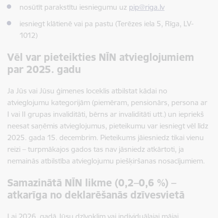
nosūtīt parakstītu iesniegumu uz
pip@riga.lv
iesniegt klātienē vai pa pastu (Terēzes iela 5, Rīga, LV-
1012)
Vēl var pieteikties NĪN atvieglojumiem
par 2025. gadu
Ja Jūs vai Jūsu ģimenes loceklis atbilstat kādai no
atvieglojumu kategorijām (piemēram, pensionārs, persona ar
I vai II grupas invaliditāti, bērns ar invaliditāti utt.) un iepriekš
neesat saņēmis atvieglojumus, pieteikumu var iesniegt vēl līdz
2025. gada 15. decembrim. Pieteikums jāiesniedz tikai vienu
reizi – turpmākajos gados tas nav jāsniedz atkārtoti, ja
nemainās atbilstība atvieglojumu piešķiršanas nosacījumiem.
Samazinātā NĪN likme (0,2–0,6 %) –
atkarīga no deklarēšanās dzīvesvietā
Lai 2026. gadā Jūsu dzīvoklim vai individuālajai mājai