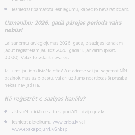
iesniedzat pamatotu iesniegumu, kāpēc to nevarat izdarīt.
Uzmanību: 2026. gadā pārejas perioda vairs
nebūs!
Lai saņemtu atvieglojumus 2026. gadā, e-saziņas kanālam
jābūt reģistrētam jau līdz 2026. gada 1. janvārim (plkst.
00.00). Vēlāk to izdarīt nevarēs.
Ja Jums jau ir aktivizēta oficiālā e-adrese vai jau saņemat NĪN
paziņojumus uz e-pastu, vai arī uz Jums neattiecas šī prasība –
nekas nav jādara.
Kā reģistrēt e-saziņas kanālu?
aktivizēt oficiālo e-adresi portālā Latvija.gov.lv
iesniegt pieteikumu
www.eriga.lv
vai
www.epakalpojumi.lv&nbsp
;