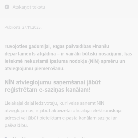
Atskaņot tekstu
Publicēts: 27.11.2025.
Tuvojoties gadumijai, Rīgas pašvaldības Finanšu
departaments atgādina – ir vairāki būtiski nosacījumi, kas
ietekmē nekustamā īpašuma nodokļa (NĪN) apmēru un
atvieglojumu piemērošanu.
NĪN atvieglojumu saņemšanai jābūt
reģistrētam e-saziņas kanālam!
Lielākajai daļai iedzīvotāju, kuri vēlas saņemt NĪN
atvieglojumus, ir jābūt aktivizētai oficiālajai elektroniskajai
adresei vai jābūt pieteiktam e-pasta kanālam saziņai ar
pašvaldību.