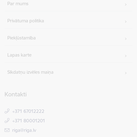
Par mums
Privātuma politika
Piekļūstamība
Lapas karte
Sīkdatņu izvēles maiņa
Kontakti
+371 67012222
+371 80001201
E-pasts:
riga@riga.lv