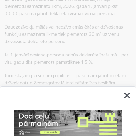
piemērotu samazināto likmi, 2026. gada 1. janvārī plkst.
00.00 īpašumā jābūt deklarētai vismaz vienai personai.
Daudzdzīvokļu mājās vai nedzīvojamās ēkās ar dzīvošanas
funkciju samazinātā likme tiek piemērota 30 m² uz vienu
dzīvesvietā deklarēto personu.
Ja 1. janvārī neviena-persona nebūs deklarēta īpašumā – par
visu gadu tiks piemērota pamatlikme 1,5 %.
Juridiskajām personām papildus - īpašumam jābūt izīrētam
dzīvošanai un Zemesgrāmatā ierakstītām īres tiesībām.
Aicinām pārbaudīt deklarēto personu skaitu portālā
Latvija.gov.lv vai Pilsonības un migrācijas lietu pārvaldē.
Papildu informā
cija:
tīmekļvietnē
https://pip.riga.lv