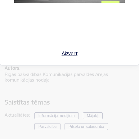
informatīvais tālrunis
+37180001201
(bezmaksas) vai
+37167012222
Informāciju sagatavoja: Mārtiņš Vilemsons, Rīgas pašvaldības
Ārējās komunikācijas nodaļas projektu koordinators, e-pasts:
Aizvērt
martins.vilemsons@riga.lv
.
Autors:
Rīgas pašvaldības Komunikācijas pārvaldes Ārējās
komunikācijas nodaļa
Saistītas tēmas
Aktualitātes:
Informācija medijiem
Mājokļi
Pašvaldībā
Pilsētā un sabiedrībā