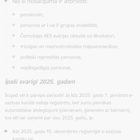
No šī nosacījuma ir atbrīvoti:
pensionāri,
personas ar I vai II grupas invaliditāti,
Černobiļas AES avārijas cietušie un likvidatori,
trūcīgas un maznodrošinātas mājsaimniecības,
politiski represētās personas,
nepilngadīgās personas.
Īpaši svarīgi 2025. gadam
Šogad vēl ir pārejas periods! Ja līdz 2025. gada 1. janvārim e-
saziņas kanāls nebija reģistrēts, bet Jums pienākas
automātiskie atvieglojumi (piemēram, ģimenēm ar bērniem),
tos vēl var saņemt par visu 2025. gadu, ja:
līdz 2025. gada 15. decembrim reģistrējat e-saziņas
kanālu vai