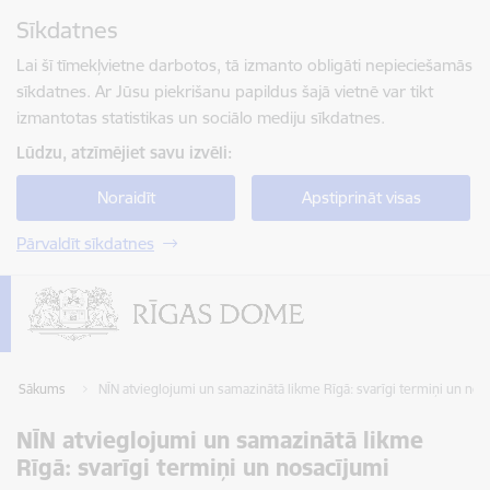
Pāriet uz lapas saturu
Sīkdatnes
Spied
lai meklētu
Enter
Lai šī tīmekļvietne darbotos, tā izmanto obligāti nepieciešamās
sīkdatnes. Ar Jūsu piekrišanu papildus šajā vietnē var tikt
izmantotas statistikas un sociālo mediju sīkdatnes.
Lūdzu, atzīmējiet savu izvēli:
Noraidīt
Apstiprināt visas
Pārvaldīt sīkdatnes
Sākums
NĪN atvieglojumi un samazinātā likme Rīgā: svarīgi termiņi un nos
NĪN atvieglojumi un samazinātā likme
Rīgā: svarīgi termiņi un nosacījumi