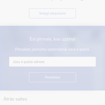
Sniegt atsauksmi
Esi pirmais, kas uzzina!
Piesakies jaunumu saņemšanai savā e-pastā.
Kājene
Ātrās saites